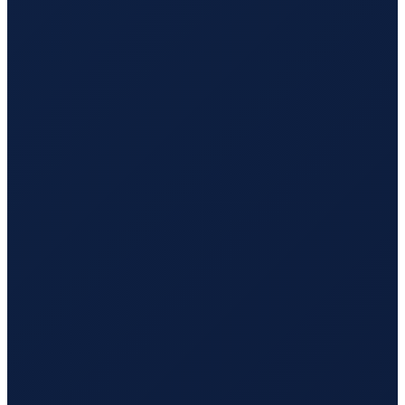
Mexico City
→
Tokyo