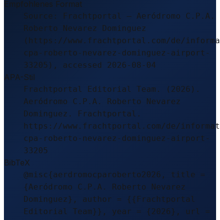
Empfohlenes Format
Source: Frachtportal – Aeródromo C.P.A.
Roberto Nevarez Dominguez
(https://www.frachtportal.com/de/informa
cpa-roberto-nevarez-dominguez-airport-
33205), accessed 2026-08-04
APA-Stil
Frachtportal Editorial Team. (2026).
Aeródromo C.P.A. Roberto Nevarez
Dominguez. Frachtportal.
https://www.frachtportal.com/de/informat
cpa-roberto-nevarez-dominguez-airport-
33205
BibTeX
@misc{aerdromocparoberto2026, title =
{Aeródromo C.P.A. Roberto Nevarez
Dominguez}, author = {{Frachtportal
Editorial Team}}, year = {2026}, url =