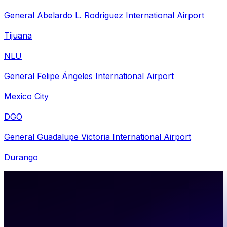
General Abelardo L. Rodriguez International Airport
Tijuana
NLU
General Felipe Ángeles International Airport
Mexico City
DGO
General Guadalupe Victoria International Airport
Durango