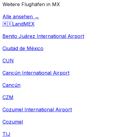
Weitere Flughäfen in MX
Alle ansehen →
🇲🇽
Land
MEX
Benito Juárez International Airport
Ciudad de México
CUN
Cancún International Airport
Cancún
CZM
Cozumel International Airport
Cozumel
TIJ