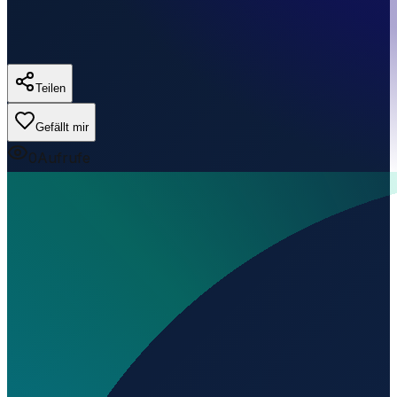
Teilen
Gefällt mir
0
Aufrufe