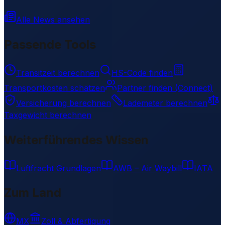
Alle News ansehen
Passende Tools
Transitzeit berechnen
HS-Code finden
Transportkosten schätzen
Partner finden (Connect)
Versicherung berechnen
Lademeter berechnen
Taxgewicht berechnen
Weiterführendes Wissen
Luftfracht Grundlagen
AWB – Air Waybill
IATA
Zum Land
MX
Zoll & Abfertigung