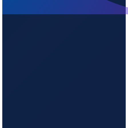
Mexico City
→
Guangzhou