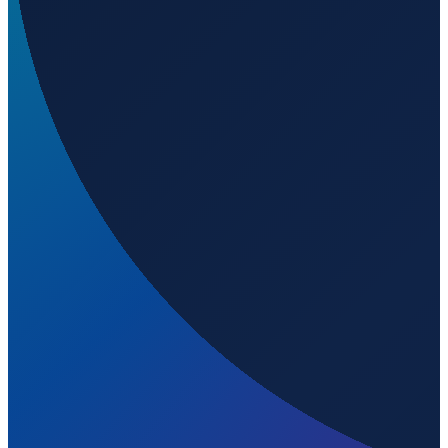
Mexico City
→
Shenzhen