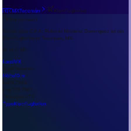
🇲🇽
MX
Tecomán
Kleinflughafen
Kurzantwort
Aeródromo C.P.A. Roberto Nevarez Dominguez ist ein
Kleinflughafen in Tecomán, MX.
10 m ü. NN.
Land
MX
Stadt
Tecomán
Höhe
10 m
Lat
18.7934
Lng
-103.7861
Timezone
UTC
Type
Kleinflughafen