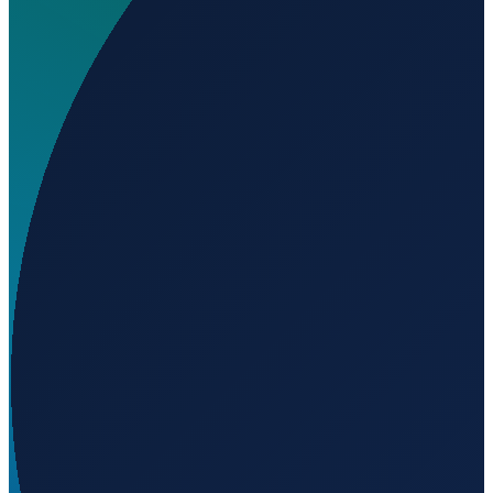
Wo liegt Aeródromo C.P.A. Roberto Nevarez
Dominguez?
▼
Auf welcher Höhe liegt Aeródromo C.P.A. Roberto
Nevarez Dominguez?
▼
Wird geladen...
18.79340
,
-103.78611
10
m ü. NN
Mexico City
→
Shanghai