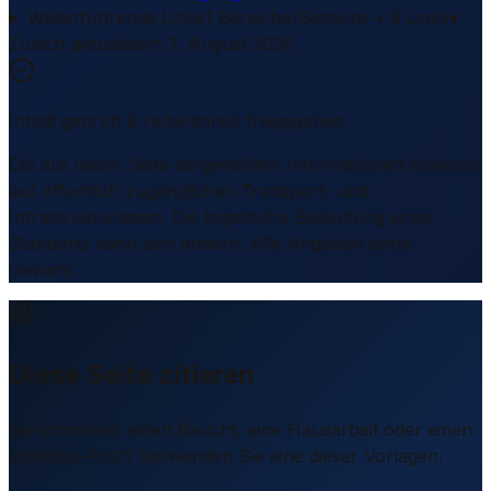
Weiterführende Links
1 Bereiche/Sections • 8 Links
▾
Zuletzt aktualisiert
:
1. August 2026
Inhalt geprüft & redaktionell freigegeben
Die auf dieser Seite dargestellten Informationen basieren
auf öffentlich zugänglichen Transport- und
Infrastrukturdaten. Die logistische Bedeutung eines
Standorts kann sich ändern. Alle Angaben ohne
Gewähr.
Diese Seite zitieren
Sie schreiben einen Bericht, eine Hausarbeit oder einen
LinkedIn-Post? Verwenden Sie eine dieser Vorlagen.