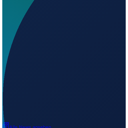
Wo liegt Aeródromo de Caazapá?
▼
Auf welcher Höhe liegt Aeródromo de Caazapá?
▼
Wird geladen...
-26.16896
,
-56.36046
143
m ü. NN
Alle News ansehen