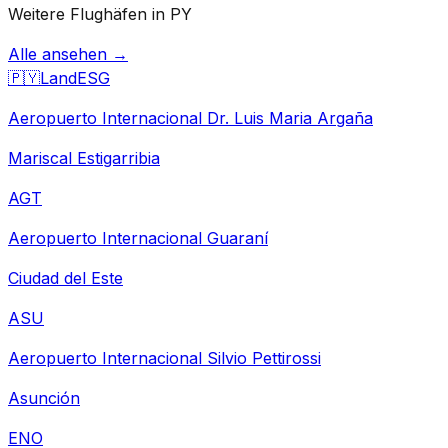
Weitere Flughäfen in PY
Alle ansehen →
🇵🇾
Land
ESG
Aeropuerto Internacional Dr. Luis Maria Argaña
Mariscal Estigarribia
AGT
Aeropuerto Internacional Guaraní
Ciudad del Este
ASU
Aeropuerto Internacional Silvio Pettirossi
Asunción
ENO