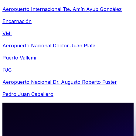
Aeropuerto Internacional Tte. Amín Ayub González
Encarnación
VMI
Aeropuerto Nacional Doctor Juan Plate
Puerto Vallemi
PJC
Aeropuerto Nacional Dr. Augusto Roberto Fuster
Pedro Juan Caballero