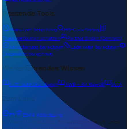
Passende Tools
Transitzeit berechnen
HS-Code finden
Transportkosten schätzen
Partner finden (Connect)
Versicherung berechnen
Lademeter berechnen
Taxgewicht berechnen
Weiterführendes Wissen
Luftfracht Grundlagen
AWB – Air Waybill
IATA
Zum Land
PY
Zoll & Abfertigung
Weiterführende Links
1 Bereiche/Sections • 8 Links
▾
Zuletzt aktualisiert
:
27. Januar 2026