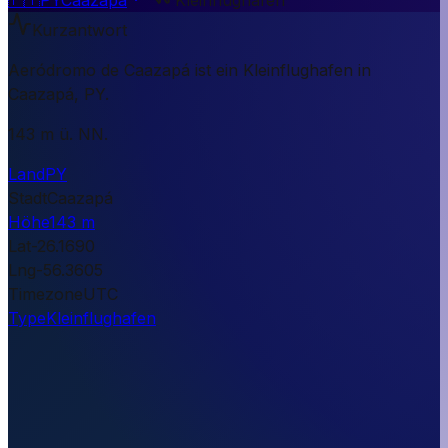
Kurzantwort
Aeródromo de Caazapá ist ein Kleinflughafen in
Caazapá, PY.
143 m ü. NN.
Land
PY
Stadt
Caazapá
Höhe
143 m
Lat
-26.1690
Lng
-56.3605
Timezone
UTC
Type
Kleinflughafen