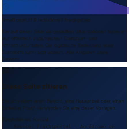
Inhalt geprüft & redaktionell freigegeben
Die auf dieser Seite dargestellten Informationen basieren
auf öffentlich zugänglichen Transport- und
Infrastrukturdaten. Die logistische Bedeutung eines
Standorts kann sich ändern. Alle Angaben ohne
Gewähr.
Diese Seite zitieren
Sie schreiben einen Bericht, eine Hausarbeit oder einen
LinkedIn-Post? Verwenden Sie eine dieser Vorlagen.
Empfohlenes Format
Source: Frachtportal – Aeródromo de