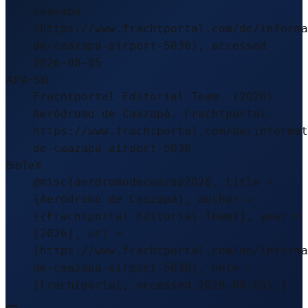
Caazapá
(https://www.frachtportal.com/de/informa
de-caazapa-airport-5038), accessed
2026-08-05
APA-Stil
Frachtportal Editorial Team. (2026).
Aeródromo de Caazapá. Frachtportal.
https://www.frachtportal.com/de/informat
de-caazapa-airport-5038
BibTeX
@misc{aerdromodecaazap2026, title =
{Aeródromo de Caazapá}, author =
{{Frachtportal Editorial Team}}, year =
{2026}, url =
{https://www.frachtportal.com/de/informa
de-caazapa-airport-5038}, note =
{Frachtportal, accessed 2026-08-05} }