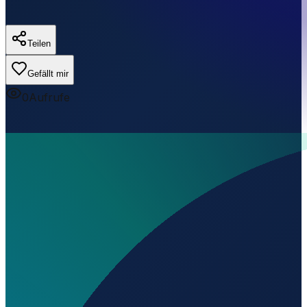
Teilen
Gefällt mir
0
Aufrufe