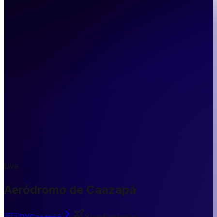
Live
Aeródromo de Caazapá
🇵🇾
PY
Caazapá
Kleinflughafen