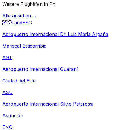
Weitere Flughäfen in PY
Alle ansehen →
🇵🇾
Land
ESG
Aeropuerto Internacional Dr. Luis Maria Argaña
Mariscal Estigarribia
AGT
Aeropuerto Internacional Guaraní
Ciudad del Este
ASU
Aeropuerto Internacional Silvio Pettirossi
Asunción
ENO