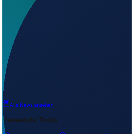
Wo liegt Aeródromo de Cabaña La Escondida?
▼
Wird geladen...
-26.75321
,
-57.05256
Alle News ansehen
Passende Tools