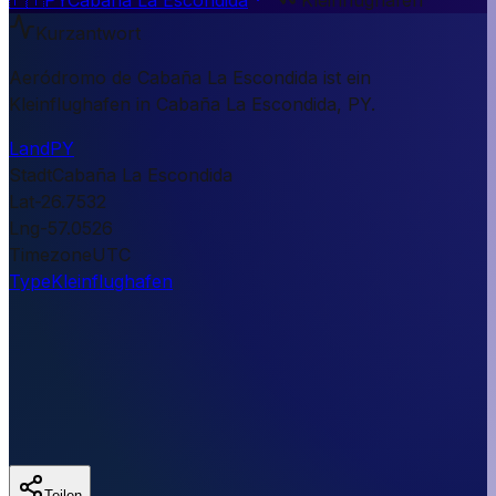
Kurzantwort
Aeródromo de Cabaña La Escondida ist ein
Kleinflughafen in Cabaña La Escondida, PY.
Land
PY
Stadt
Cabaña La Escondida
Lat
-26.7532
Lng
-57.0526
Timezone
UTC
Type
Kleinflughafen
Teilen