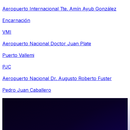
Aeropuerto Internacional Tte. Amín Ayub González
Encarnación
VMI
Aeropuerto Nacional Doctor Juan Plate
Puerto Vallemi
PJC
Aeropuerto Nacional Dr. Augusto Roberto Fuster
Pedro Juan Caballero