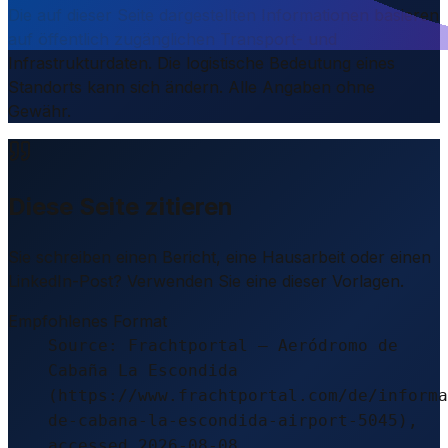
Die auf dieser Seite dargestellten Informationen basieren
auf öffentlich zugänglichen Transport- und
Infrastrukturdaten. Die logistische Bedeutung eines
Standorts kann sich ändern. Alle Angaben ohne
Gewähr.
Diese Seite zitieren
Sie schreiben einen Bericht, eine Hausarbeit oder einen
LinkedIn-Post? Verwenden Sie eine dieser Vorlagen.
Empfohlenes Format
Source: Frachtportal – Aeródromo de
Cabaña La Escondida
(https://www.frachtportal.com/de/informa
de-cabana-la-escondida-airport-5045),
accessed 2026-08-08