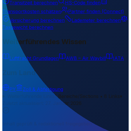
Transitzeit berechnen
HS-Code finden
Transportkosten schätzen
Partner finden (Connect)
Versicherung berechnen
Lademeter berechnen
Taxgewicht berechnen
Weiterführendes Wissen
Luftfracht Grundlagen
AWB – Air Waybill
IATA
Zum Land
PY
Zoll & Abfertigung
Weiterführende Links
1 Bereiche/Sections • 8 Links
▾
Zuletzt aktualisiert
:
27. Januar 2026
Inhalt geprüft & redaktionell freigegeben