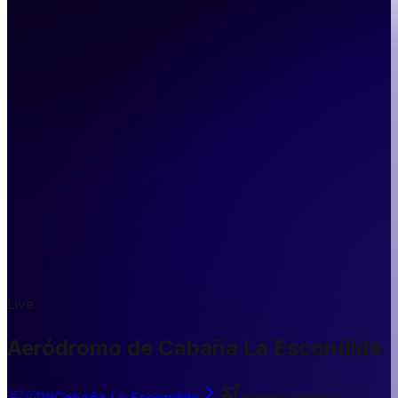
Live
Aeródromo de Cabaña La Escondida
🇵🇾
PY
Cabaña La Escondida
Kleinflughafen