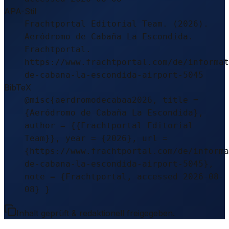
APA-Stil
Frachtportal Editorial Team. (2026).
Aeródromo de Cabaña La Escondida.
Frachtportal.
https://www.frachtportal.com/de/informat
de-cabana-la-escondida-airport-5045
BibTeX
@misc{aerdromodecabaa2026, title =
{Aeródromo de Cabaña La Escondida},
author = {{Frachtportal Editorial
Team}}, year = {2026}, url =
{https://www.frachtportal.com/de/informa
de-cabana-la-escondida-airport-5045},
note = {Frachtportal, accessed 2026-08-
08} }
Inhalt geprüft & redaktionell freigegeben.