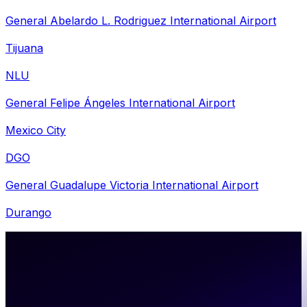
General Abelardo L. Rodriguez International Airport
Tijuana
NLU
General Felipe Ángeles International Airport
Mexico City
DGO
General Guadalupe Victoria International Airport
Durango