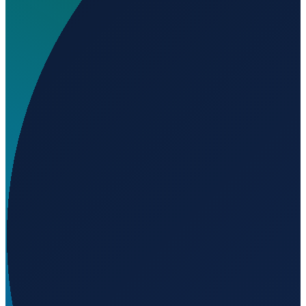
Wo liegt Aeródromo de Cuatro Ciénegas?
▼
Auf welcher Höhe liegt Aeródromo de Cuatro
Ciénegas?
▼
Wird geladen...
26.99040
,
-102.03300
747
m ü. NN