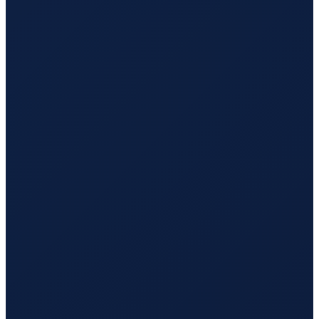
Mexico City
→
Tokyo