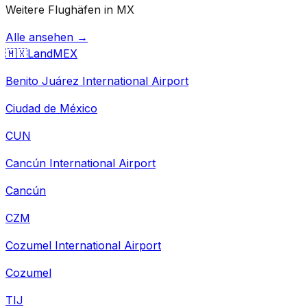
Weitere Flughäfen in MX
Alle ansehen →
🇲🇽
Land
MEX
Benito Juárez International Airport
Ciudad de México
CUN
Cancún International Airport
Cancún
CZM
Cozumel International Airport
Cozumel
TIJ