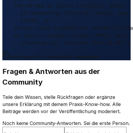
{Aeródromo de Cuatro Ciénegas}, author
= {{Frachtportal Editorial Team}}, year
= {2026}, url =
{https://www.frachtportal.com/de/informa
de-cuatro-cienegas-airport-7899}, note
= {Frachtportal, accessed 2026-08-08} }
Inhalt geprüft & redaktionell freigegeben.
Fragen & Antworten aus der
Community
Teile dein Wissen, stelle Rückfragen oder ergänze
unsere Erklärung mit deinem Praxis-Know-how. Alle
Beiträge werden vor der Veröffentlichung moderiert.
Noch keine Community-Antworten. Sei die erste Person.