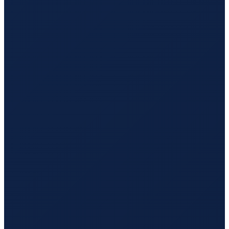
Mexico City
→
Guangzhou