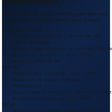
Diese Seite zitieren
Sie schreiben einen Bericht, eine Hausarbeit oder einen
LinkedIn-Post? Verwenden Sie eine dieser Vorlagen.
Empfohlenes Format
Source: Frachtportal – Aeródromo de
Cuatro Ciénegas
(https://www.frachtportal.com/de/informa
de-cuatro-cienegas-airport-7899),
accessed 2026-08-08
APA-Stil
Frachtportal Editorial Team. (2026).
Aeródromo de Cuatro Ciénegas.
Frachtportal.
https://www.frachtportal.com/de/informat
de-cuatro-cienegas-airport-7899
BibTeX
@misc{aerdromodecuatro2026, title =