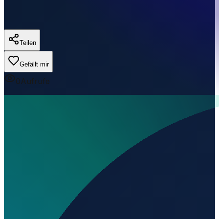
Teilen
Gefällt mir
0
Aufrufe