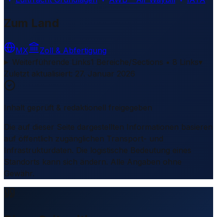
Zum Land
MX
Zoll & Abfertigung
Weiterführende Links
1 Bereiche/Sections • 8 Links
▾
Zuletzt aktualisiert
:
27. Januar 2026
Inhalt geprüft & redaktionell freigegeben
Die auf dieser Seite dargestellten Informationen basieren
auf öffentlich zugänglichen Transport- und
Infrastrukturdaten. Die logistische Bedeutung eines
Standorts kann sich ändern. Alle Angaben ohne
Gewähr.