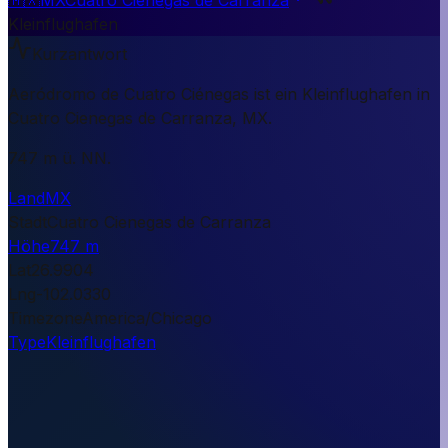
Kleinflughafen
Kurzantwort
Aeródromo de Cuatro Ciénegas ist ein Kleinflughafen in
Cuatro Cienegas de Carranza, MX.
747 m ü. NN.
Land
MX
Stadt
Cuatro Cienegas de Carranza
Höhe
747 m
Lat
26.9904
Lng
-102.0330
Timezone
America/Chicago
Type
Kleinflughafen