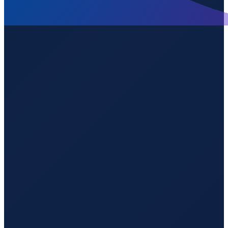
Mexico City
→
Shenzhen