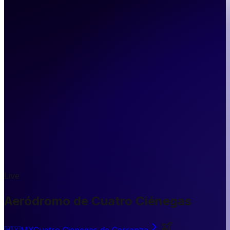
Live
Aeródromo de Cuatro Ciénegas
🇲🇽
MX
Cuatro Cienegas de Carranza