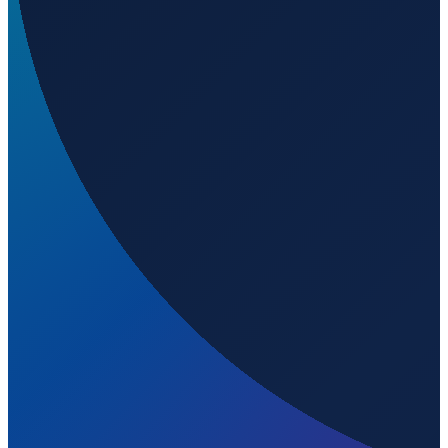
Mexico City
→
Shanghai