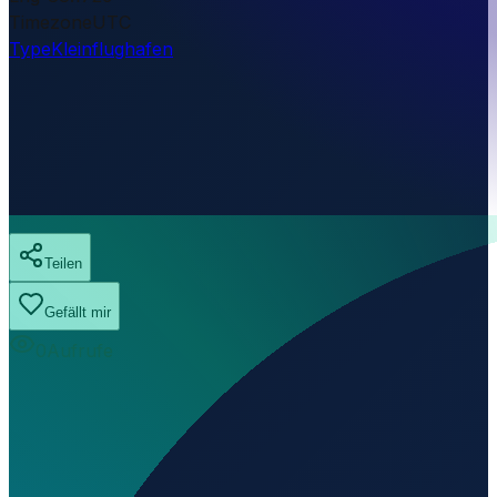
Timezone
UTC
Type
Kleinflughafen
Teilen
Gefällt mir
0
Aufrufe