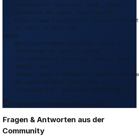
Frachtportal Editorial Team. (2026).
Aeródromo de Cupul. Frachtportal.
https://www.frachtportal.com/de/informat
de-cupul-airport-tzm
BibTeX
@misc{aerdromodecupul2026, title =
{Aeródromo de Cupul}, author =
{{Frachtportal Editorial Team}}, year =
{2026}, url =
{https://www.frachtportal.com/de/informa
de-cupul-airport-tzm}, note =
{Frachtportal, accessed 2026-08-08} }
Inhalt geprüft & redaktionell freigegeben.
Fragen & Antworten aus der
Community