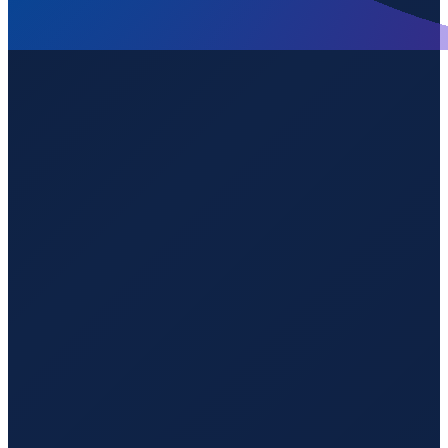
Mexico City
→
Shenzhen