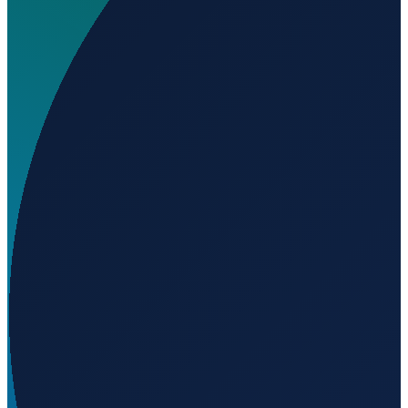
Welchen IATA-Code hat Aeródromo de Cupul?
▼