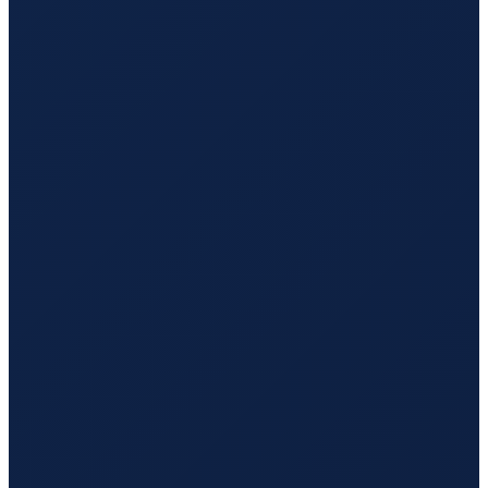
Mexico City
→
Guangzhou