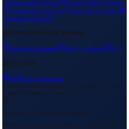
Transportkosten schätzen
Partner finden (Connect)
Versicherung berechnen
Lademeter berechnen
Taxgewicht berechnen
Weiterführendes Wissen
Luftfracht Grundlagen
AWB – Air Waybill
IATA
Zum Land
MX
Zoll & Abfertigung
Weiterführende Links
1 Bereiche/Sections • 8 Links
▾
Zuletzt aktualisiert
:
27. Januar 2026
Inhalt geprüft & redaktionell freigegeben
Die auf dieser Seite dargestellten Informationen basieren