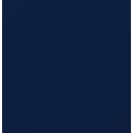
Mexico City
→
Busan