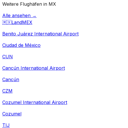
Weitere Flughäfen in MX
Alle ansehen →
🇲🇽
Land
MEX
Benito Juárez International Airport
Ciudad de México
CUN
Cancún International Airport
Cancún
CZM
Cozumel International Airport
Cozumel
TIJ