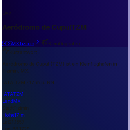
Live
Aeródromo de Cupul
TZM
🇲🇽
MX
Tizimin
Kleinflughafen
Kurzantwort
Aeródromo de Cupul (TZM) ist ein Kleinflughafen in
Tizimin, MX.
IATA TZM · 17 m ü. NN.
IATA
TZM
Land
MX
Stadt
Tizimin
Höhe
17 m
Lat
21.1557
Lng
-88.1729