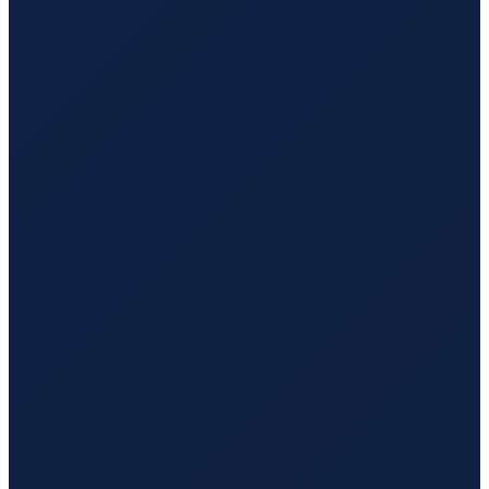
Mexico City
→
Hong Kong