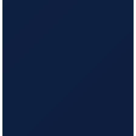
Mexico City
→
Tokyo