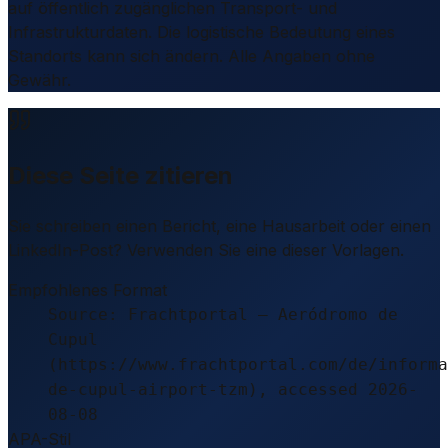
auf öffentlich zugänglichen Transport- und
Infrastrukturdaten. Die logistische Bedeutung eines
Standorts kann sich ändern. Alle Angaben ohne
Gewähr.
Diese Seite zitieren
Sie schreiben einen Bericht, eine Hausarbeit oder einen
LinkedIn-Post? Verwenden Sie eine dieser Vorlagen.
Empfohlenes Format
Source: Frachtportal – Aeródromo de
Cupul
(https://www.frachtportal.com/de/informa
de-cupul-airport-tzm), accessed 2026-
08-08
APA-Stil