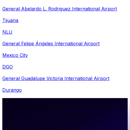
General Abelardo L. Rodriguez International Airport
Tijuana
NLU
General Felipe Ángeles International Airport
Mexico City
DGO
General Guadalupe Victoria International Airport
Durango