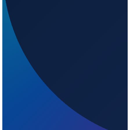
Wo liegt Aeródromo de Cupul?
▼
Auf welcher Höhe liegt Aeródromo de Cupul?
▼
Wird geladen...
21.15572
,
-88.17292
17
m ü. NN
Mexico City
→
Shanghai