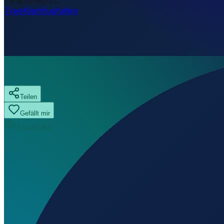
Timezone
UTC
Type
Kleinflughafen
Teilen
Gefällt mir
0
Aufrufe