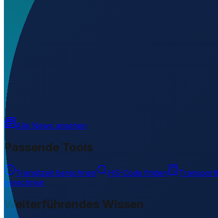
Welchen IATA-Code hat Aeródromo de Fuerte?
▼
Wo liegt Aeródromo de Fuerte?
▼
Was ist der ICAO-Code von Aeródromo de Fuerte?
▼
Auf welcher Höhe liegt Aeródromo de Fuerte?
▼
Wird geladen...
-21.04572
,
-57.88294
82
m ü. NN
Alle News ansehen
Passende Tools
Transitzeit berechnen
HS-Code finden
Transport
berechnen
Weiterführendes Wissen