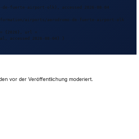
-de-fuerte-airport-olk), accessed 2026-08-04
formation/airports/aerodromo-de-fuerte-airport-olk
= {2026}, url =
al, accessed 2026-08-04} }
den vor der Veröffentlichung moderiert.