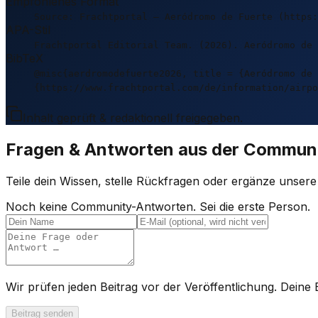
Empfohlenes Format
Source: Frachtportal – Aeródromo de Fuerte (https:
APA-Stil
Frachtportal Editorial Team. (2026). Aeródromo de 
BibTeX
@misc{aerdromodefuerte2026, title = {Aeródromo de 
{https://www.frachtportal.com/de/information/airpo
Inhalt geprüft & redaktionell freigegeben.
Fragen & Antworten aus der Commun
Teile dein Wissen, stelle Rückfragen oder ergänze unser
Noch keine Community-Antworten. Sei die erste Person.
Wir prüfen jeden Beitrag vor der Veröffentlichung. Deine E
Beitrag senden