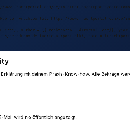
//www.frachtportal.com/de/information/airports/aerodromo
Fuerte. Frachtportal. https://www.frachtportal.com/de/in
Fuerte}, author = {{Frachtportal Editorial Team}}, year 
rts/aerodromo-de-fuerte-airport-olk}, note = {Frachtport
ity
e Erklärung mit deinem Praxis-Know-how. Alle Beiträge wer
-Mail wird nie öffentlich angezeigt.