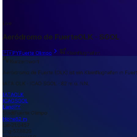
Live
Aeródromo de Fuerte
OLK · SGOL
🇵🇾
PY
Fuerte Olimpo
Kleinflughafen
Kurzantwort
Aeródromo de Fuerte (OLK) ist ein Kleinflughafen in Fuer
IATA OLK · ICAO SGOL · 82 m ü. NN.
IATA
OLK
ICAO
SGOL
Land
PY
Stadt
Fuerte Olimpo
Höhe
82 m
Lat
-21.0457
Lng
-57.8829