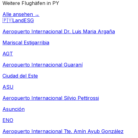
Weitere Flughäfen in PY
Alle ansehen →
🇵🇾
Land
ESG
Aeropuerto Internacional Dr. Luis Maria Argaña
Mariscal Estigarribia
AGT
Aeropuerto Internacional Guaraní
Ciudad del Este
ASU
Aeropuerto Internacional Silvio Pettirossi
Asunción
ENO
Aeropuerto Internacional Tte. Amín Ayub González