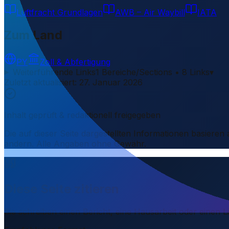
Luftfracht Grundlagen
AWB – Air Waybill
IATA
Zum Land
PY
Zoll & Abfertigung
Weiterführende Links
1 Bereiche/Sections • 8 Links
▾
Zuletzt aktualisiert
:
27. Januar 2026
Inhalt geprüft & redaktionell freigegeben
Die auf dieser Seite dargestellten Informationen basieren
ändern. Alle Angaben ohne Gewähr.
Diese Seite zitieren
Sie schreiben einen Bericht, eine Hausarbeit oder einen 