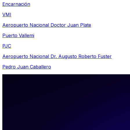
Encarnación
VMI
Aeropuerto Nacional Doctor Juan Plate
Puerto Vallemi
PJC
Aeropuerto Nacional Dr. Augusto Roberto Fuster
Pedro Juan Caballero