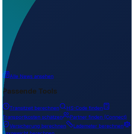
Wo liegt Aeródromo de La Victoria?
▼
Wird geladen...
-22.28947
,
-57.93105
Alle News ansehen
Passende Tools
Transitzeit berechnen
HS-Code finden
Transportkosten schätzen
Partner finden (Connect)
Versicherung berechnen
Lademeter berechnen
Taxgewicht berechnen