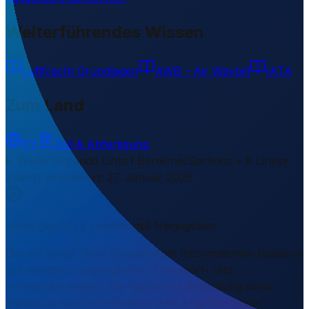
Weiterführendes Wissen
Luftfracht Grundlagen
AWB – Air Waybill
IATA
Zum Land
PY
Zoll & Abfertigung
Weiterführende Links
1 Bereiche/Sections • 8 Links
▾
Zuletzt aktualisiert
:
27. Januar 2026
Inhalt geprüft & redaktionell freigegeben
Die auf dieser Seite dargestellten Informationen basieren
auf öffentlich zugänglichen Transport- und
Infrastrukturdaten. Die logistische Bedeutung eines
Standorts kann sich ändern. Alle Angaben ohne