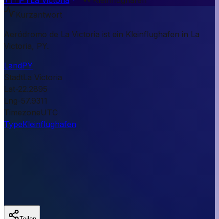
Kurzantwort
Aeródromo de La Victoria ist ein Kleinflughafen in La
Victoria, PY.
Land
PY
Stadt
La Victoria
Lat
-22.2895
Lng
-57.9311
Timezone
UTC
Type
Kleinflughafen
Teilen