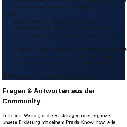
https://www.frachtportal.com/de/informat
de-la-victoria-airport-17823
BibTeX
@misc{aerdromodela2026, title =
{Aeródromo de La Victoria}, author =
{{Frachtportal Editorial Team}}, year =
{2026}, url =
{https://www.frachtportal.com/de/informa
de-la-victoria-airport-17823}, note =
{Frachtportal, accessed 2026-08-08} }
Inhalt geprüft & redaktionell freigegeben.
Fragen & Antworten aus der
Community
Teile dein Wissen, stelle Rückfragen oder ergänze
unsere Erklärung mit deinem Praxis-Know-how. Alle