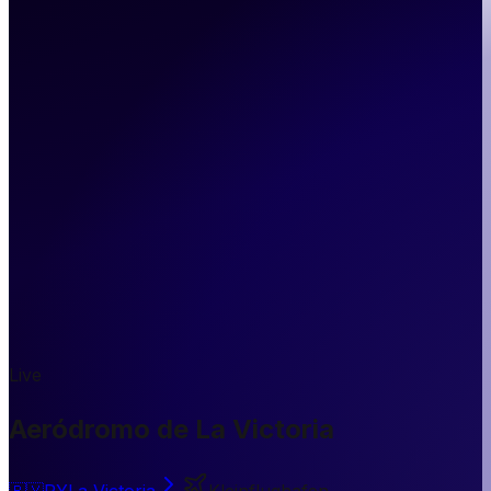
Live
Aeródromo de La Victoria
🇵🇾
PY
La Victoria
Kleinflughafen