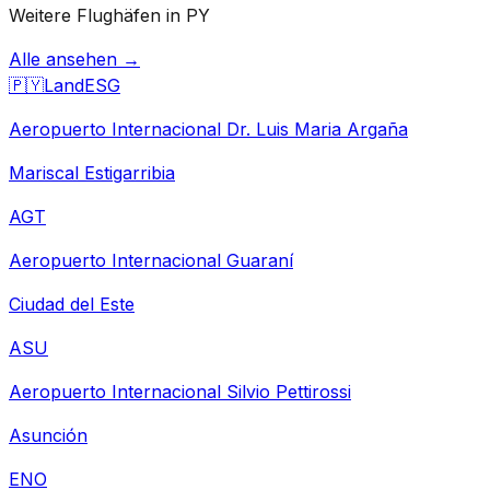
Weitere Flughäfen in PY
Alle ansehen →
🇵🇾
Land
ESG
Aeropuerto Internacional Dr. Luis Maria Argaña
Mariscal Estigarribia
AGT
Aeropuerto Internacional Guaraní
Ciudad del Este
ASU
Aeropuerto Internacional Silvio Pettirossi
Asunción
ENO