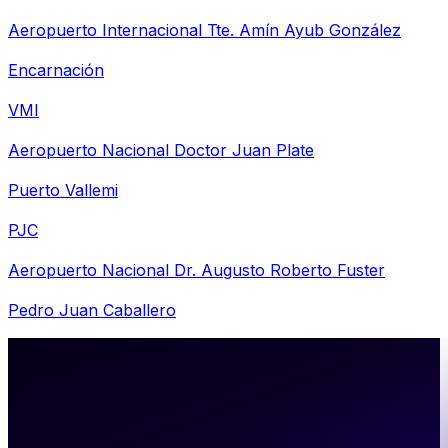
Aeropuerto Internacional Tte. Amín Ayub González
Encarnación
VMI
Aeropuerto Nacional Doctor Juan Plate
Puerto Vallemi
PJC
Aeropuerto Nacional Dr. Augusto Roberto Fuster
Pedro Juan Caballero