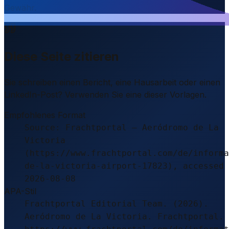
Gewähr.
Diese Seite zitieren
Sie schreiben einen Bericht, eine Hausarbeit oder einen
LinkedIn-Post? Verwenden Sie eine dieser Vorlagen.
Empfohlenes Format
Source: Frachtportal – Aeródromo de La
Victoria
(https://www.frachtportal.com/de/informa
de-la-victoria-airport-17823), accessed
2026-08-08
APA-Stil
Frachtportal Editorial Team. (2026).
Aeródromo de La Victoria. Frachtportal.