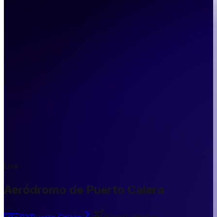
Live
Aeródromo de Puerto Calera
🇵🇾
PY
Puerto Calera
Kleinflughafen