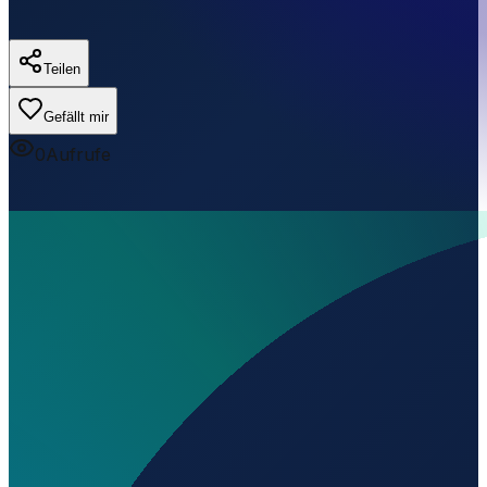
Teilen
Gefällt mir
0
Aufrufe