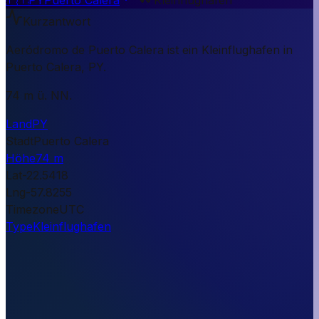
Kurzantwort
Aeródromo de Puerto Calera ist ein Kleinflughafen in
Puerto Calera, PY.
74 m ü. NN.
Land
PY
Stadt
Puerto Calera
Höhe
74 m
Lat
-22.5418
Lng
-57.8255
Timezone
UTC
Type
Kleinflughafen