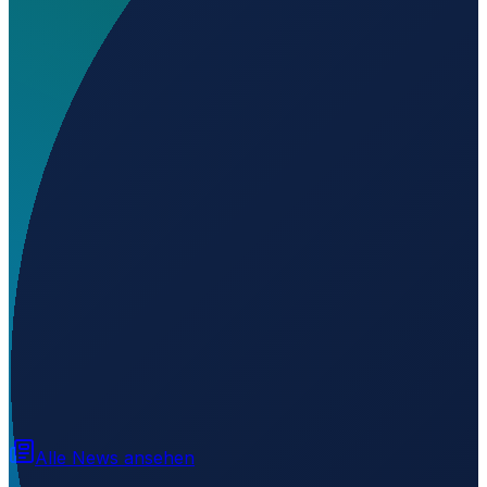
Wo liegt Aeródromo de Puerto Calera?
▼
Auf welcher Höhe liegt Aeródromo de Puerto Calera?
▼
Wird geladen...
-22.54175
,
-57.82551
74
m ü. NN
Alle News ansehen