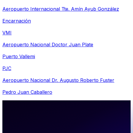
Aeropuerto Internacional Tte. Amín Ayub González
Encarnación
VMI
Aeropuerto Nacional Doctor Juan Plate
Puerto Vallemi
PJC
Aeropuerto Nacional Dr. Augusto Roberto Fuster
Pedro Juan Caballero