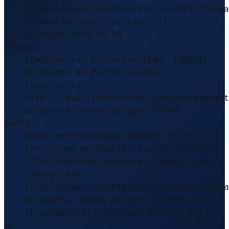
(https://www.frachtportal.com/de/informa
de-puerto-calera-airport-27179),
accessed 2026-08-08
APA-Stil
Frachtportal Editorial Team. (2026).
Aeródromo de Puerto Calera.
Frachtportal.
https://www.frachtportal.com/de/informat
de-puerto-calera-airport-27179
BibTeX
@misc{aerdromodepuerto2026, title =
{Aeródromo de Puerto Calera}, author =
{{Frachtportal Editorial Team}}, year =
{2026}, url =
{https://www.frachtportal.com/de/informa
de-puerto-calera-airport-27179}, note =
{Frachtportal, accessed 2026-08-08} }