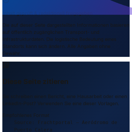
Inhalt geprüft & redaktionell freigegeben
Die auf dieser Seite dargestellten Informationen basieren
auf öffentlich zugänglichen Transport- und
Infrastrukturdaten. Die logistische Bedeutung eines
Standorts kann sich ändern. Alle Angaben ohne
Gewähr.
Diese Seite zitieren
Sie schreiben einen Bericht, eine Hausarbeit oder einen
LinkedIn-Post? Verwenden Sie eine dieser Vorlagen.
Empfohlenes Format
Source: Frachtportal – Aeródromo de
Puerto Calera