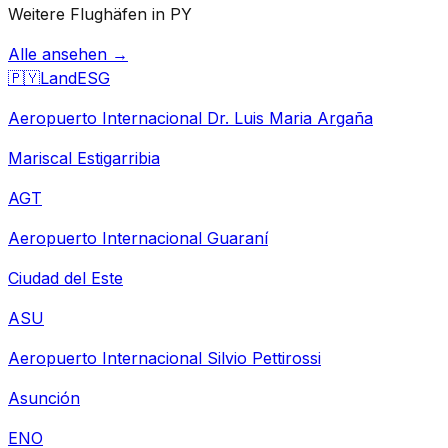
Weitere Flughäfen in PY
Alle ansehen →
🇵🇾
Land
ESG
Aeropuerto Internacional Dr. Luis Maria Argaña
Mariscal Estigarribia
AGT
Aeropuerto Internacional Guaraní
Ciudad del Este
ASU
Aeropuerto Internacional Silvio Pettirossi
Asunción
ENO