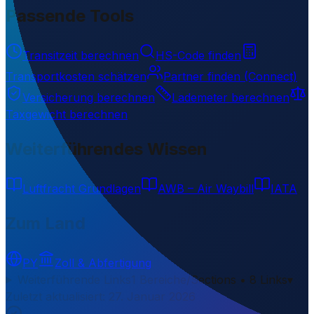
Passende Tools
Transitzeit berechnen
HS-Code finden
Transportkosten schätzen
Partner finden (Connect)
Versicherung berechnen
Lademeter berechnen
Taxgewicht berechnen
Weiterführendes Wissen
Luftfracht Grundlagen
AWB – Air Waybill
IATA
Zum Land
PY
Zoll & Abfertigung
Weiterführende Links
1 Bereiche/Sections • 8 Links
▾
Zuletzt aktualisiert
:
27. Januar 2026