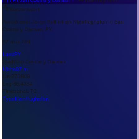
Kurzantwort
Aeródromo Jorge Bolf ist ein Kleinflughafen in San
Cosme y Damian, PY.
97 m ü. NN.
Land
PY
Stadt
San Cosme y Damian
Höhe
97 m
Lat
-27.2809
Lng
-56.4334
Timezone
UTC
Type
Kleinflughafen