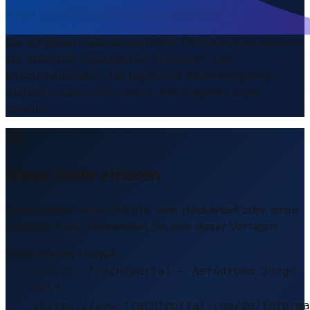
Inhalt geprüft & redaktionell freigegeben
Die auf dieser Seite dargestellten Informationen basieren
auf öffentlich zugänglichen Transport- und
Infrastrukturdaten. Die logistische Bedeutung eines
Standorts kann sich ändern. Alle Angaben ohne
Gewähr.
Diese Seite zitieren
Sie schreiben einen Bericht, eine Hausarbeit oder einen
LinkedIn-Post? Verwenden Sie eine dieser Vorlagen.
Empfohlenes Format
Source: Frachtportal – Aeródromo Jorge
Bolf
(https://www.frachtportal.com/de/informa