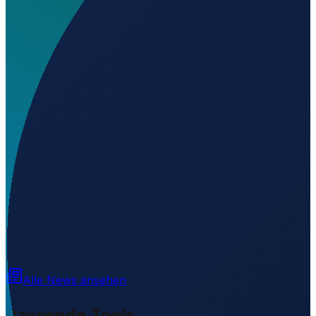
Wo liegt Aeródromo Jorge Bolf?
▼
Auf welcher Höhe liegt Aeródromo Jorge Bolf?
▼
Wird geladen...
-27.28086
,
-56.43336
97
m ü. NN
Alle News ansehen
Passende Tools