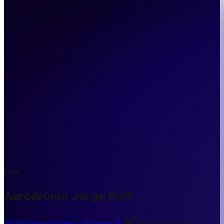
Live
Aeródromo Jorge Bolf
🇵🇾
PY
San Cosme y Damian
Kleinflughafen