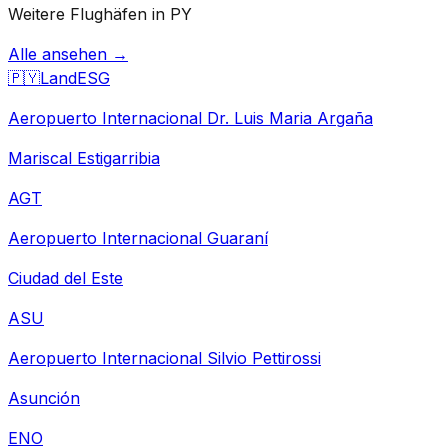
Weitere Flughäfen in PY
Alle ansehen →
🇵🇾
Land
ESG
Aeropuerto Internacional Dr. Luis Maria Argaña
Mariscal Estigarribia
AGT
Aeropuerto Internacional Guaraní
Ciudad del Este
ASU
Aeropuerto Internacional Silvio Pettirossi
Asunción
ENO