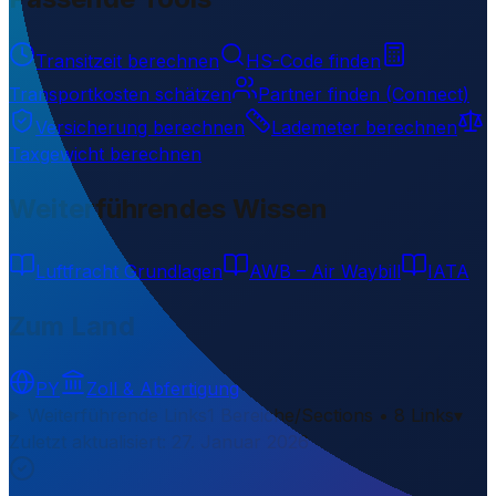
Transitzeit berechnen
HS-Code finden
Transportkosten schätzen
Partner finden (Connect)
Versicherung berechnen
Lademeter berechnen
Taxgewicht berechnen
Weiterführendes Wissen
Luftfracht Grundlagen
AWB – Air Waybill
IATA
Zum Land
PY
Zoll & Abfertigung
Weiterführende Links
1 Bereiche/Sections • 8 Links
▾
Zuletzt aktualisiert
:
27. Januar 2026