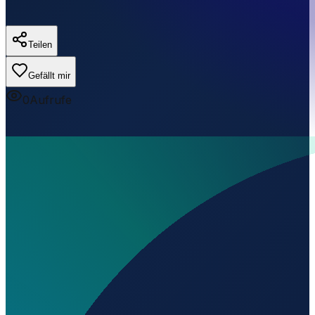
Teilen
Gefällt mir
0
Aufrufe