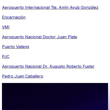
Aeropuerto Internacional Tte. Amín Ayub González
Encarnación
VMI
Aeropuerto Nacional Doctor Juan Plate
Puerto Vallemi
PJC
Aeropuerto Nacional Dr. Augusto Roberto Fuster
Pedro Juan Caballero