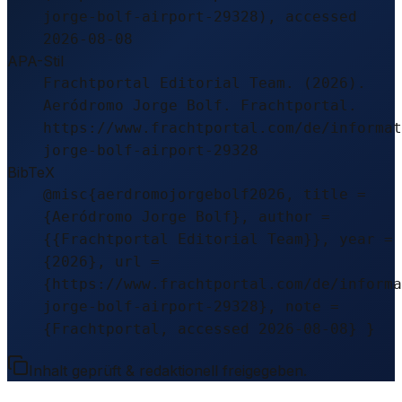
jorge-bolf-airport-29328), accessed
2026-08-08
APA-Stil
Frachtportal Editorial Team. (2026).
Aeródromo Jorge Bolf. Frachtportal.
https://www.frachtportal.com/de/informat
jorge-bolf-airport-29328
BibTeX
@misc{aerdromojorgebolf2026, title =
{Aeródromo Jorge Bolf}, author =
{{Frachtportal Editorial Team}}, year =
{2026}, url =
{https://www.frachtportal.com/de/informa
jorge-bolf-airport-29328}, note =
{Frachtportal, accessed 2026-08-08} }
Inhalt geprüft & redaktionell freigegeben.