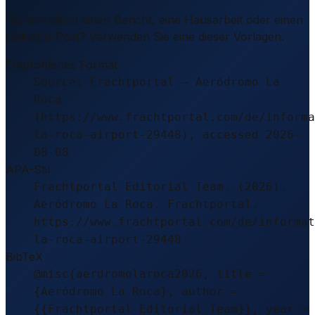
Sie schreiben einen Bericht, eine Hausarbeit oder einen
LinkedIn-Post? Verwenden Sie eine dieser Vorlagen.
Empfohlenes Format
Source: Frachtportal – Aeródromo La
Roca
(https://www.frachtportal.com/de/informa
la-roca-airport-29448), accessed 2026-
08-08
APA-Stil
Frachtportal Editorial Team. (2026).
Aeródromo La Roca. Frachtportal.
https://www.frachtportal.com/de/informat
la-roca-airport-29448
BibTeX
@misc{aerdromolaroca2026, title =
{Aeródromo La Roca}, author =
{{Frachtportal Editorial Team}}, year =