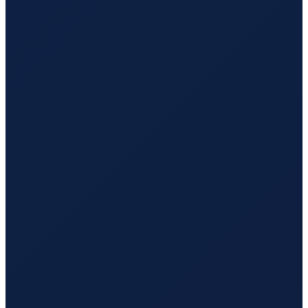
Mexico City
→
Hong Kong