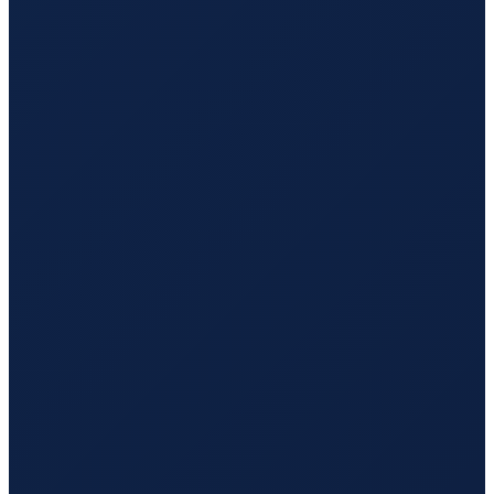
Mexico City
→
Guangzhou