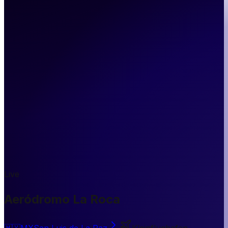
Live
Aeródromo La Roca
🇲🇽
MX
San Luis de La Paz
Kleinflughafen