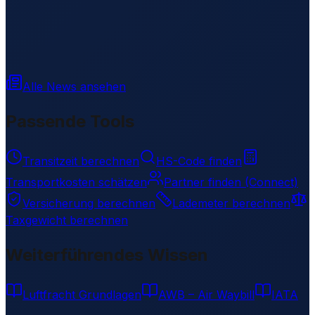
Alle News ansehen
Passende Tools
Transitzeit berechnen
HS-Code finden
Transportkosten schätzen
Partner finden (Connect)
Versicherung berechnen
Lademeter berechnen
Taxgewicht berechnen
Weiterführendes Wissen
Luftfracht Grundlagen
AWB – Air Waybill
IATA