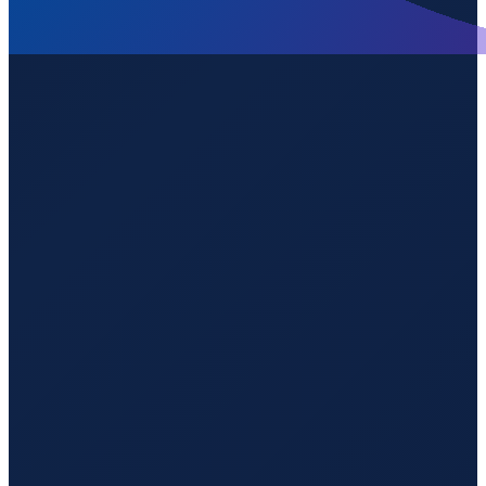
Mexico City
→
Shenzhen