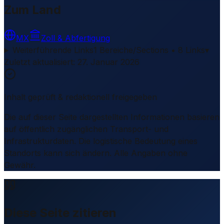
Zum Land
MX
Zoll & Abfertigung
Weiterführende Links
1 Bereiche/Sections • 8 Links
▾
Zuletzt aktualisiert
:
27. Januar 2026
Inhalt geprüft & redaktionell freigegeben
Die auf dieser Seite dargestellten Informationen basieren
auf öffentlich zugänglichen Transport- und
Infrastrukturdaten. Die logistische Bedeutung eines
Standorts kann sich ändern. Alle Angaben ohne
Gewähr.
Diese Seite zitieren