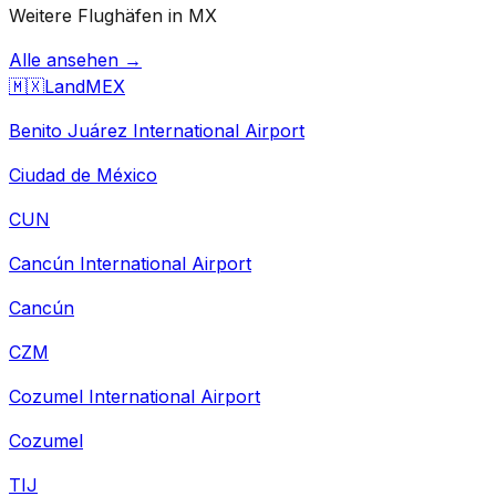
Weitere Flughäfen in MX
Alle ansehen →
🇲🇽
Land
MEX
Benito Juárez International Airport
Ciudad de México
CUN
Cancún International Airport
Cancún
CZM
Cozumel International Airport
Cozumel
TIJ