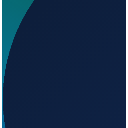
Wo liegt Aeródromo La Roca?
▼
Auf welcher Höhe liegt Aeródromo La Roca?
▼
Wird geladen...
21.24742
,
-100.66512
2017
m ü. NN