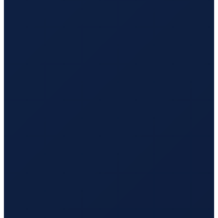
Mexico City
→
Tokyo