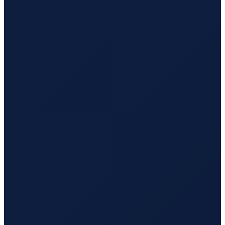
Mexico City
→
Busan