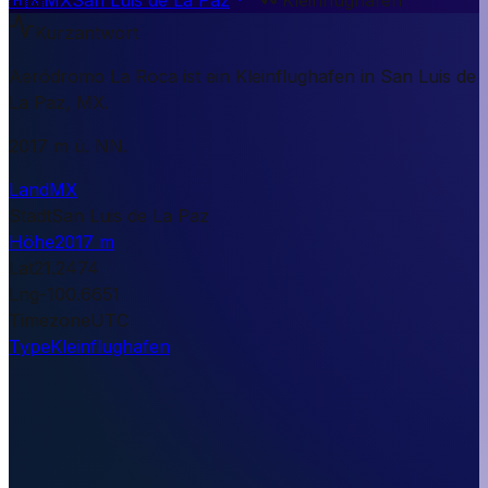
Kurzantwort
Aeródromo La Roca ist ein Kleinflughafen in San Luis de
La Paz, MX.
2017 m ü. NN.
Land
MX
Stadt
San Luis de La Paz
Höhe
2017 m
Lat
21.2474
Lng
-100.6651
Timezone
UTC
Type
Kleinflughafen