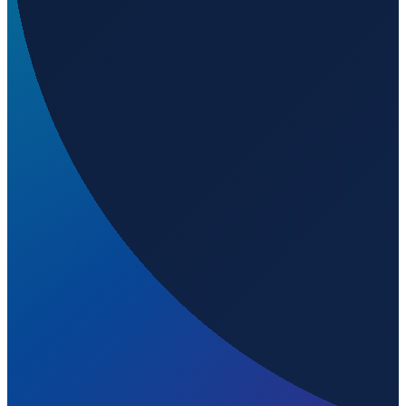
Mexico City
→
Shanghai