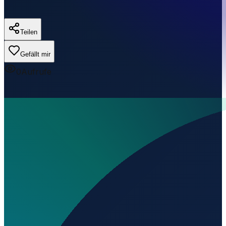
Teilen
Gefällt mir
0
Aufrufe