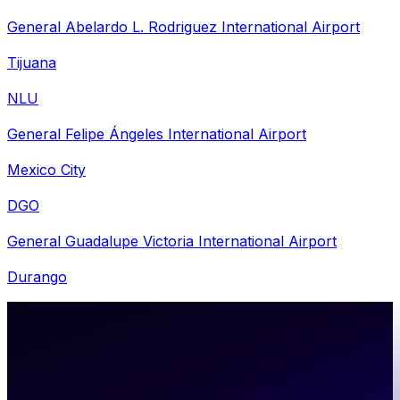
General Abelardo L. Rodriguez International Airport
Tijuana
NLU
General Felipe Ángeles International Airport
Mexico City
DGO
General Guadalupe Victoria International Airport
Durango