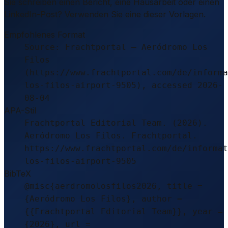
Sie schreiben einen Bericht, eine Hausarbeit oder einen
LinkedIn-Post? Verwenden Sie eine dieser Vorlagen.
Empfohlenes Format
Source: Frachtportal – Aeródromo Los
Filos
(https://www.frachtportal.com/de/informa
los-filos-airport-9505), accessed 2026-
08-04
APA-Stil
Frachtportal Editorial Team. (2026).
Aeródromo Los Filos. Frachtportal.
https://www.frachtportal.com/de/informat
los-filos-airport-9505
BibTeX
@misc{aerdromolosfilos2026, title =
{Aeródromo Los Filos}, author =
{{Frachtportal Editorial Team}}, year =
{2026}, url =