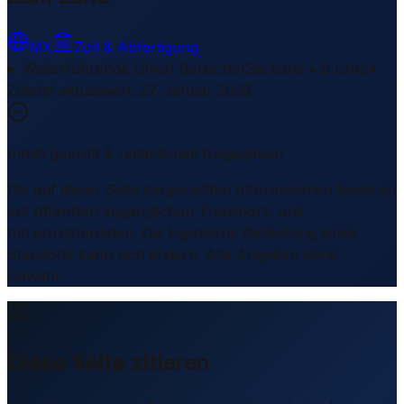
MX
Zoll & Abfertigung
Weiterführende Links
1 Bereiche/Sections • 8 Links
▾
Zuletzt aktualisiert
:
27. Januar 2026
Inhalt geprüft & redaktionell freigegeben
Die auf dieser Seite dargestellten Informationen basieren
auf öffentlich zugänglichen Transport- und
Infrastrukturdaten. Die logistische Bedeutung eines
Standorts kann sich ändern. Alle Angaben ohne
Gewähr.
Diese Seite zitieren