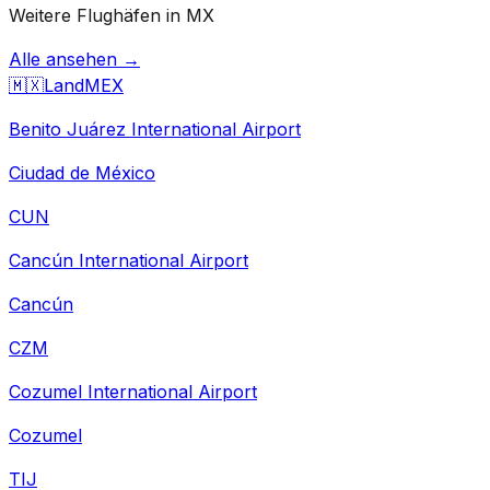
Weitere Flughäfen in MX
Alle ansehen →
🇲🇽
Land
MEX
Benito Juárez International Airport
Ciudad de México
CUN
Cancún International Airport
Cancún
CZM
Cozumel International Airport
Cozumel
TIJ