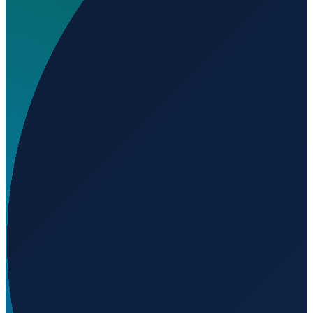
Wo liegt Aeródromo Los Filos?
▼
Auf welcher Höhe liegt Aeródromo Los Filos?
▼
Wird geladen...
17.89623
,
-99.67304
1450
m ü. NN