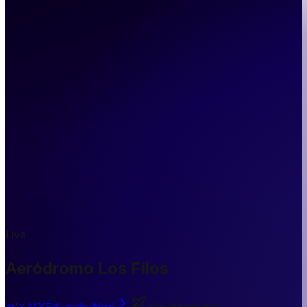
Live
Aeródromo Los Filos
🇲🇽
MX
Eduardo Neri
Kleinflughafen