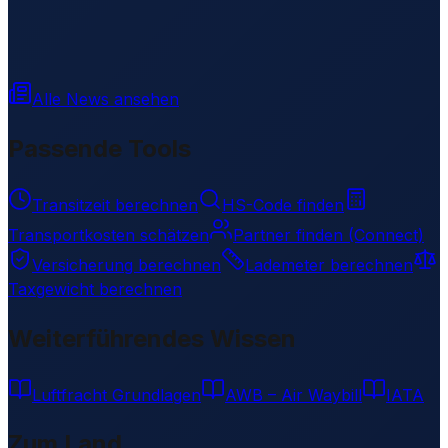
Alle News ansehen
Passende Tools
Transitzeit berechnen
HS-Code finden
Transportkosten schätzen
Partner finden (Connect)
Versicherung berechnen
Lademeter berechnen
Taxgewicht berechnen
Weiterführendes Wissen
Luftfracht Grundlagen
AWB – Air Waybill
IATA
Zum Land