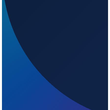
Mexico City
→
Shanghai