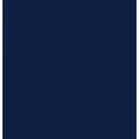
Mexico City
→
Hong Kong