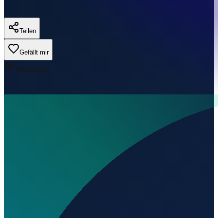
Teilen
Gefällt mir
0
Aufrufe