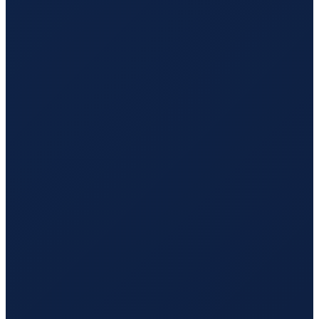
Mexico City
→
Guangzhou