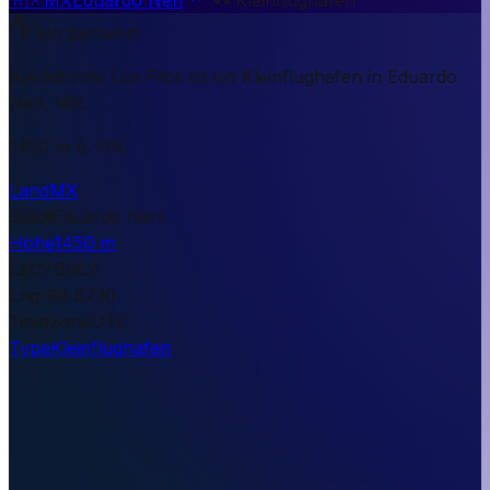
Kurzantwort
Aeródromo Los Filos ist ein Kleinflughafen in Eduardo
Neri, MX.
1450 m ü. NN.
Land
MX
Stadt
Eduardo Neri
Höhe
1450 m
Lat
17.8962
Lng
-99.6730
Timezone
UTC
Type
Kleinflughafen