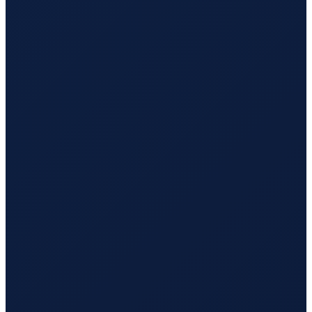
Mexico City
→
Busan