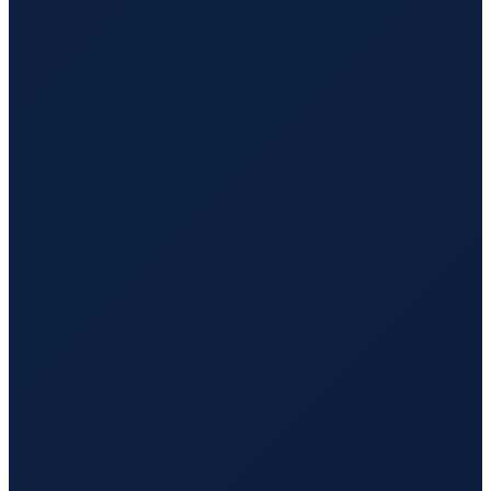
Mexico City
→
Tokyo