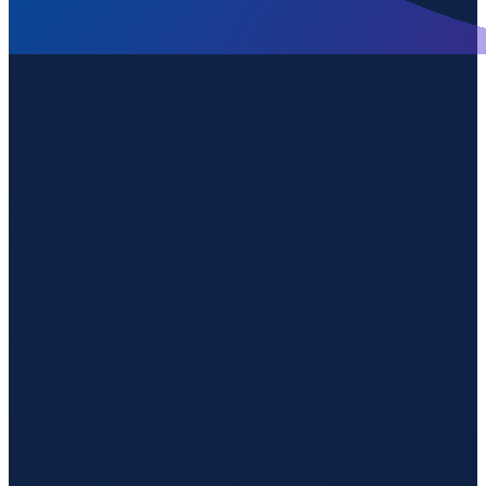
Mexico City
→
Shenzhen