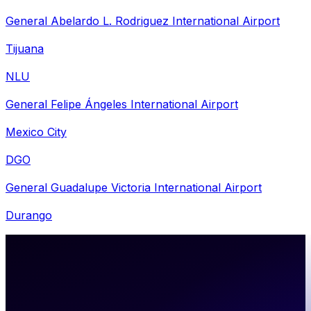
General Abelardo L. Rodriguez International Airport
Tijuana
NLU
General Felipe Ángeles International Airport
Mexico City
DGO
General Guadalupe Victoria International Airport
Durango