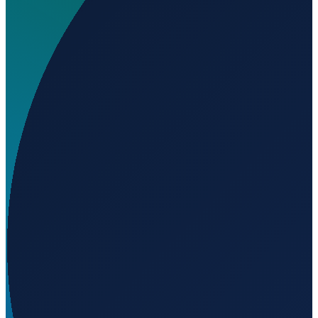
Wo liegt Aeródromo Santa Cruz?
▼
Auf welcher Höhe liegt Aeródromo Santa Cruz?
▼
Wird geladen...
17.76902
,
-98.57605
926
m ü. NN