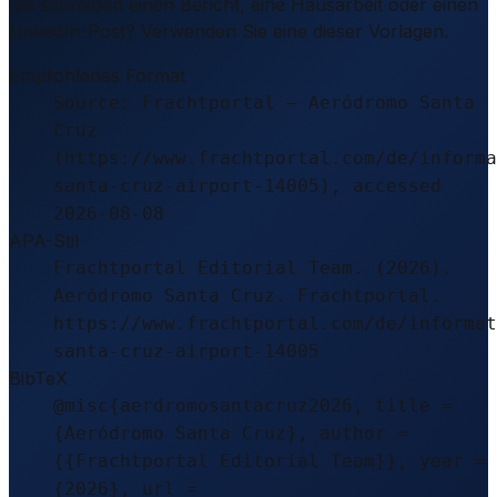
Sie schreiben einen Bericht, eine Hausarbeit oder einen
LinkedIn-Post? Verwenden Sie eine dieser Vorlagen.
Empfohlenes Format
Source: Frachtportal – Aeródromo Santa
Cruz
(https://www.frachtportal.com/de/informa
santa-cruz-airport-14005), accessed
2026-08-08
APA-Stil
Frachtportal Editorial Team. (2026).
Aeródromo Santa Cruz. Frachtportal.
https://www.frachtportal.com/de/informat
santa-cruz-airport-14005
BibTeX
@misc{aerdromosantacruz2026, title =
{Aeródromo Santa Cruz}, author =
{{Frachtportal Editorial Team}}, year =
{2026}, url =