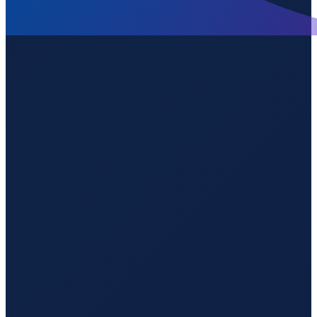
Mexico City
→
Shenzhen