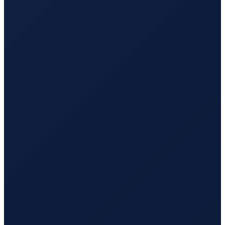
Mexico City
→
Busan