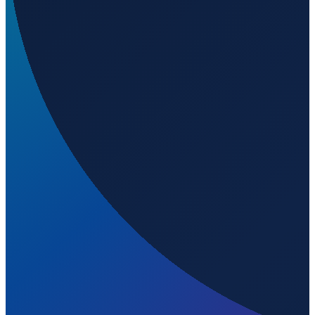
Mexico City
→
Shanghai