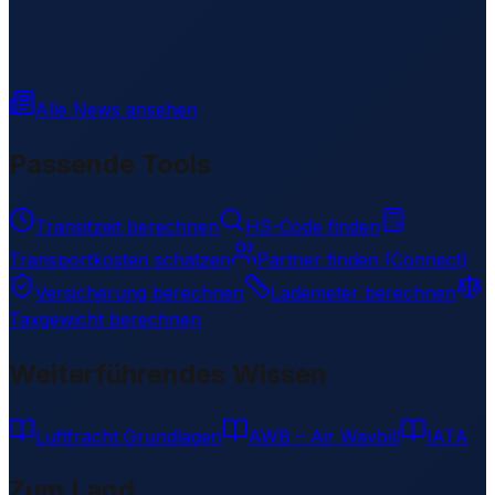
Alle News ansehen
Passende Tools
Transitzeit berechnen
HS-Code finden
Transportkosten schätzen
Partner finden (Connect)
Versicherung berechnen
Lademeter berechnen
Taxgewicht berechnen
Weiterführendes Wissen
Luftfracht Grundlagen
AWB – Air Waybill
IATA
Zum Land