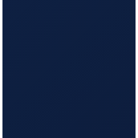
Mexico City
→
Tokyo