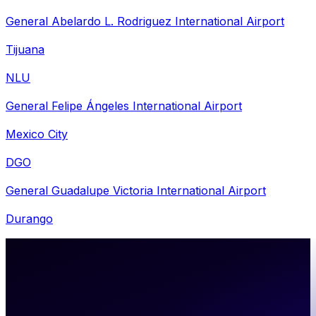
General Abelardo L. Rodriguez International Airport
Tijuana
NLU
General Felipe Ángeles International Airport
Mexico City
DGO
General Guadalupe Victoria International Airport
Durango