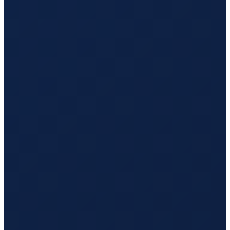
Mexico City
→
Guangzhou