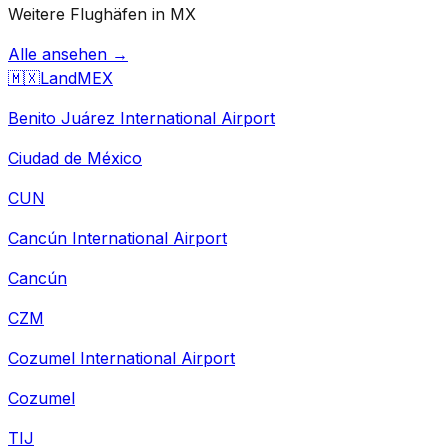
Weitere Flughäfen in MX
Alle ansehen →
🇲🇽
Land
MEX
Benito Juárez International Airport
Ciudad de México
CUN
Cancún International Airport
Cancún
CZM
Cozumel International Airport
Cozumel
TIJ