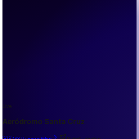
Live
Aeródromo Santa Cruz
🇲🇽
MX
Huamuxtitlan
Kleinflughafen