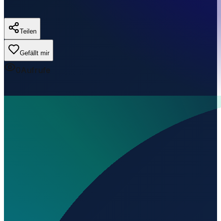
Teilen
Gefällt mir
0
Aufrufe