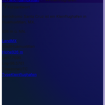
Kurzantwort
Aeródromo Santa Cruz ist ein Kleinflughafen in
Huamuxtitlan, MX.
926 m ü. NN.
Land
MX
Stadt
Huamuxtitlan
Höhe
926 m
Lat
17.7690
Lng
-98.5761
Timezone
UTC
Type
Kleinflughafen