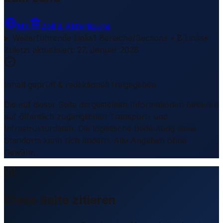
MX
Zoll & Abfertigung
Weiterführende Links
1 Bereiche/Sections • 8 Links
▾
Zuletzt aktualisiert
:
27. Januar 2026
Inhalt geprüft & redaktionell freigegeben
Die auf dieser Seite dargestellten Informationen basieren
auf öffentlich zugänglichen Transport- und
Infrastrukturdaten. Die logistische Bedeutung eines
Standorts kann sich ändern. Alle Angaben ohne
Gewähr.
Diese Seite zitieren