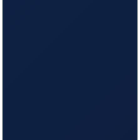
Mexico City
→
Hong Kong