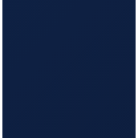
Mexico City
→
Tokyo