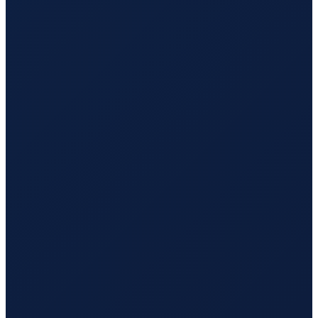
Mexico City
→
Busan