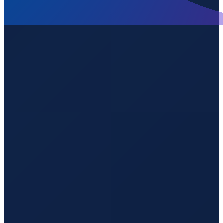
Mexico City
→
Guangzhou