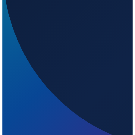
Mexico City
→
Shenzhen