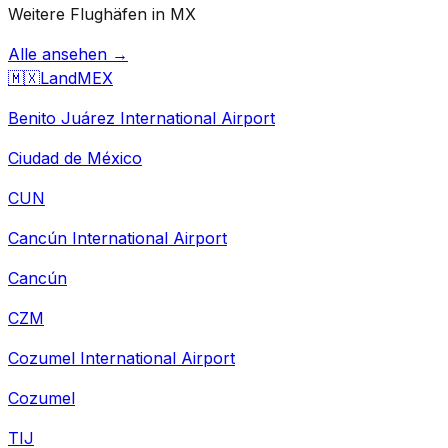
Weitere Flughäfen in MX
Alle ansehen →
🇲🇽
Land
MEX
Benito Juárez International Airport
Ciudad de México
CUN
Cancún International Airport
Cancún
CZM
Cozumel International Airport
Cozumel
TIJ