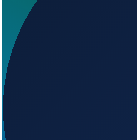
Wo liegt Aerofumigaciones Maranatu Airport?
▼
Auf welcher Höhe liegt Aerofumigaciones Maranatu
Airport?
▼
Wird geladen...
24.47760
,
-107.40820
12
m ü. NN
Mexico City
→
Shanghai