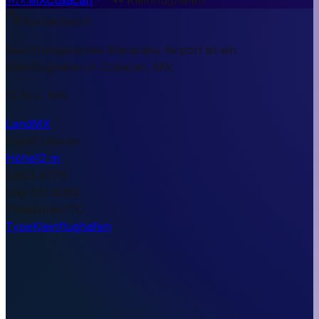
Kurzantwort
Aerofumigaciones Maranatu Airport ist ein
Kleinflughafen in Culiacan, MX.
12 m ü. NN.
Land
MX
Stadt
Culiacan
Höhe
12 m
Lat
24.4776
Lng
-107.4082
Timezone
UTC
Type
Kleinflughafen