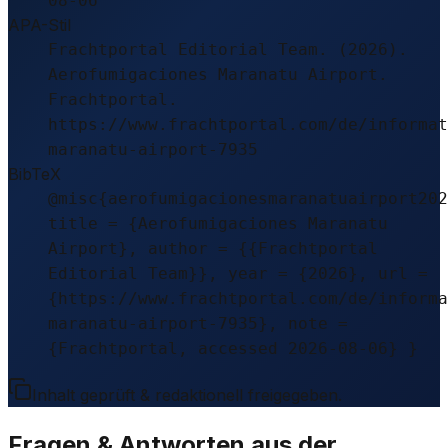
08-06
APA-Stil
Frachtportal Editorial Team. (2026).
Aerofumigaciones Maranatu Airport.
Frachtportal.
https://www.frachtportal.com/de/informat
maranatu-airport-7935
BibTeX
@misc{aerofumigacionesmaranatuairport202
title = {Aerofumigaciones Maranatu
Airport}, author = {{Frachtportal
Editorial Team}}, year = {2026}, url =
{https://www.frachtportal.com/de/informa
maranatu-airport-7935}, note =
{Frachtportal, accessed 2026-08-06} }
Inhalt geprüft & redaktionell freigegeben.
Fragen & Antworten aus der