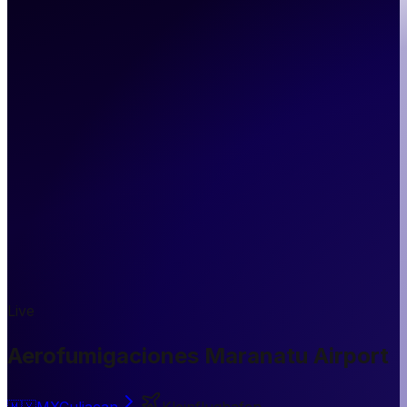
Live
Aerofumigaciones Maranatu Airport
🇲🇽
MX
Culiacan
Kleinflughafen