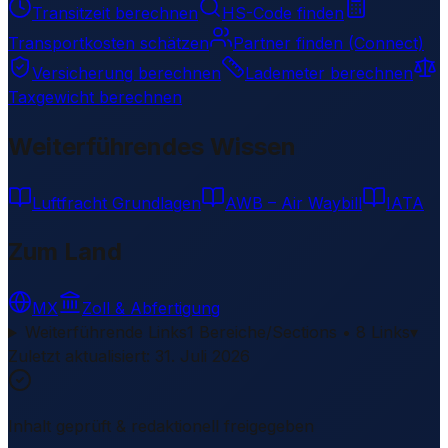
Transitzeit berechnen
HS-Code finden
Transportkosten schätzen
Partner finden (Connect)
Versicherung berechnen
Lademeter berechnen
Taxgewicht berechnen
Weiterführendes Wissen
Luftfracht Grundlagen
AWB – Air Waybill
IATA
Zum Land
MX
Zoll & Abfertigung
Weiterführende Links
1 Bereiche/Sections • 8 Links
▾
Zuletzt aktualisiert
:
31. Juli 2026
Inhalt geprüft & redaktionell freigegeben