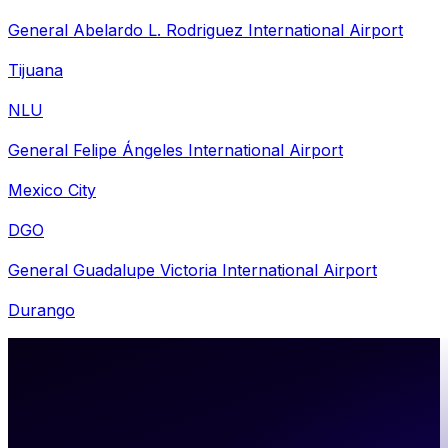
General Abelardo L. Rodriguez International Airport
Tijuana
NLU
General Felipe Ángeles International Airport
Mexico City
DGO
General Guadalupe Victoria International Airport
Durango