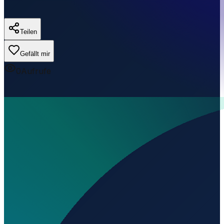
Teilen
Gefällt mir
0
Aufrufe