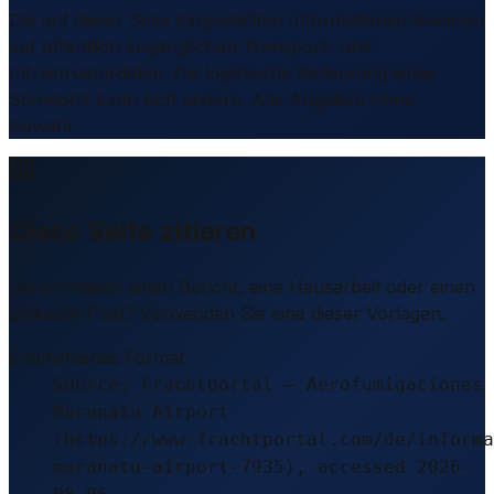
Die auf dieser Seite dargestellten Informationen basieren
auf öffentlich zugänglichen Transport- und
Infrastrukturdaten. Die logistische Bedeutung eines
Standorts kann sich ändern. Alle Angaben ohne
Gewähr.
Diese Seite zitieren
Sie schreiben einen Bericht, eine Hausarbeit oder einen
LinkedIn-Post? Verwenden Sie eine dieser Vorlagen.
Empfohlenes Format
Source: Frachtportal – Aerofumigaciones
Maranatu Airport
(https://www.frachtportal.com/de/informa
maranatu-airport-7935), accessed 2026-