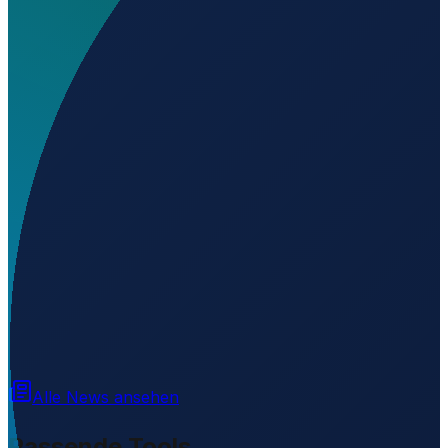
Wo liegt Aeropuerto Nacional de Itaipú?
▼
Auf welcher Höhe liegt Aeropuerto Nacional de
Itaipú?
▼
Wird geladen...
-25.40782
,
-54.61946
232
m ü. NN
Alle News ansehen
Passende Tools