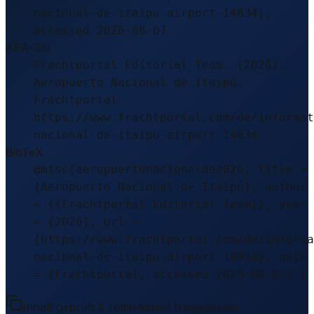
nacional-de-itaipu-airport-14834),
accessed 2026-08-07
APA-Stil
Frachtportal Editorial Team. (2026).
Aeropuerto Nacional de Itaipú.
Frachtportal.
https://www.frachtportal.com/de/informat
nacional-de-itaipu-airport-14834
BibTeX
@misc{aeropuertonacionalde2026, title =
{Aeropuerto Nacional de Itaipú}, author
= {{Frachtportal Editorial Team}}, year
= {2026}, url =
{https://www.frachtportal.com/de/informa
nacional-de-itaipu-airport-14834}, note
= {Frachtportal, accessed 2026-08-07} }
Inhalt geprüft & redaktionell freigegeben.