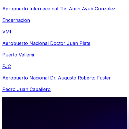
Aeropuerto Internacional Tte. Amín Ayub González
Encarnación
VMI
Aeropuerto Nacional Doctor Juan Plate
Puerto Vallemi
PJC
Aeropuerto Nacional Dr. Augusto Roberto Fuster
Pedro Juan Caballero