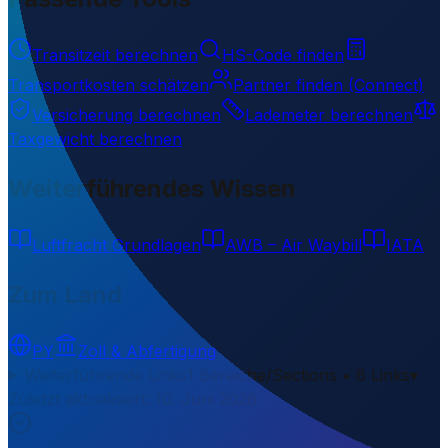
Transitzeit berechnen
HS-Code finden
Transportkosten schätzen
Partner finden (Connect)
Versicherung berechnen
Lademeter berechnen
Taxgewicht berechnen
Weiterführendes Wissen
Luftfracht Grundlagen
AWB – Air Waybill
IATA
Zum Land
PY
Zoll & Abfertigung
Weiterführende Links
1 Bereiche/Sections • 8 Links
▾
Zuletzt aktualisiert
:
10. Juni 2026