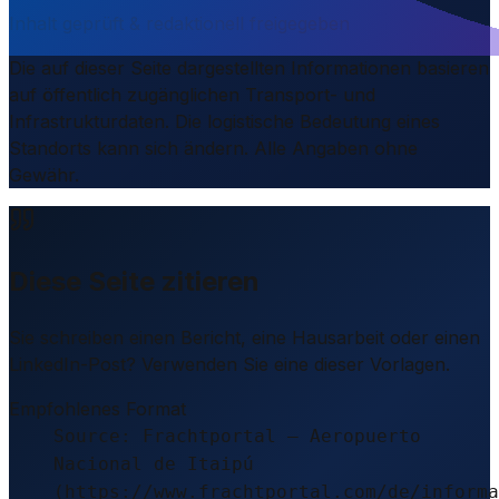
Inhalt geprüft & redaktionell freigegeben
Die auf dieser Seite dargestellten Informationen basieren
auf öffentlich zugänglichen Transport- und
Infrastrukturdaten. Die logistische Bedeutung eines
Standorts kann sich ändern. Alle Angaben ohne
Gewähr.
Diese Seite zitieren
Sie schreiben einen Bericht, eine Hausarbeit oder einen
LinkedIn-Post? Verwenden Sie eine dieser Vorlagen.
Empfohlenes Format
Source: Frachtportal – Aeropuerto
Nacional de Itaipú
(https://www.frachtportal.com/de/informa