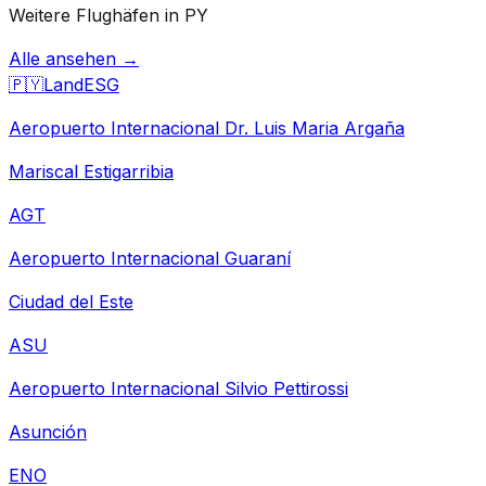
Weitere Flughäfen in PY
Alle ansehen →
🇵🇾
Land
ESG
Aeropuerto Internacional Dr. Luis Maria Argaña
Mariscal Estigarribia
AGT
Aeropuerto Internacional Guaraní
Ciudad del Este
ASU
Aeropuerto Internacional Silvio Pettirossi
Asunción
ENO