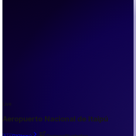
Live
Aeropuerto Nacional de Itaipú
🇵🇾
PY
Itaipú
Regionalflughafen