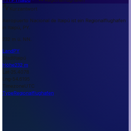
Kurzantwort
Aeropuerto Nacional de Itaipú ist ein Regionalflughafen
in Itaipú, PY.
232 m ü. NN.
Land
PY
Stadt
Itaipú
Höhe
232 m
Lat
-25.4078
Lng
-54.6195
Timezone
UTC
Type
Regionalflughafen