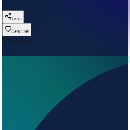
Teilen
Gefällt mir
0
Aufrufe