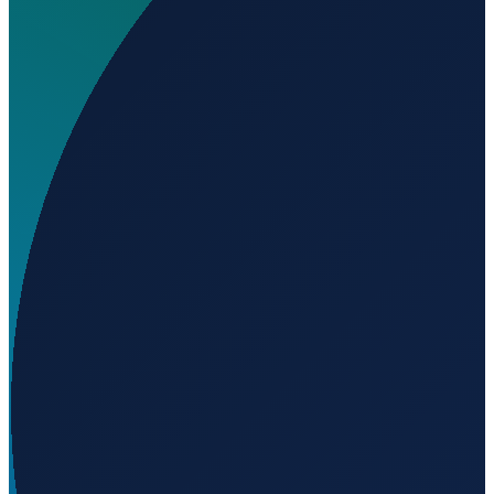
Welchen IATA-Code hat AJ Eisenberg Airport?
▼
Wo liegt AJ Eisenberg Airport?
▼
Was ist der ICAO-Code von AJ Eisenberg Airport?
▼
Auf welcher Höhe liegt AJ Eisenberg Airport?
▼
Wird geladen...
48.25150
,
-122.67400
59
m ü. NN