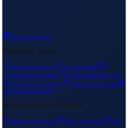
Alle News ansehen
Passende Tools
Transitzeit berechnen
HS-Code finden
Transportkosten schätzen
Partner finden (Connect)
Versicherung berechnen
Lademeter berechnen
Taxgewicht berechnen
Weiterführendes Wissen
Luftfracht Grundlagen
AWB – Air Waybill
IATA