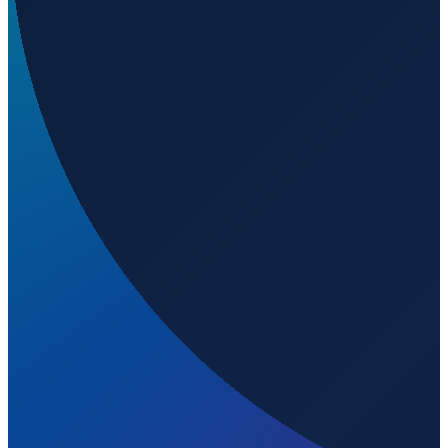
Los Angeles
→
Shanghai