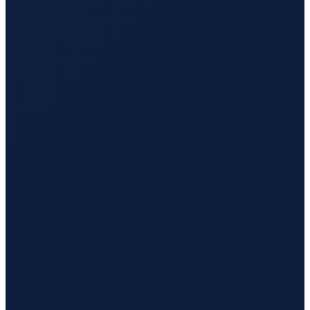
Los Angeles
→
Busan