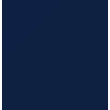
Los Angeles
→
Hong Kong