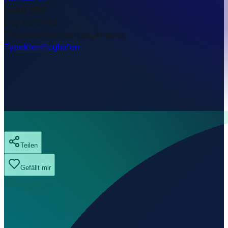
Lat
48.2515
Lng
-122.6740
Timezone
America/Los_Angeles
Type
Kleinflughafen
Teilen
Gefällt mir
0
Aufrufe