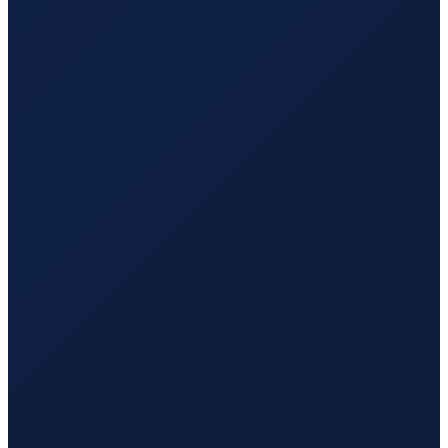
Los Angeles
→
Tokyo