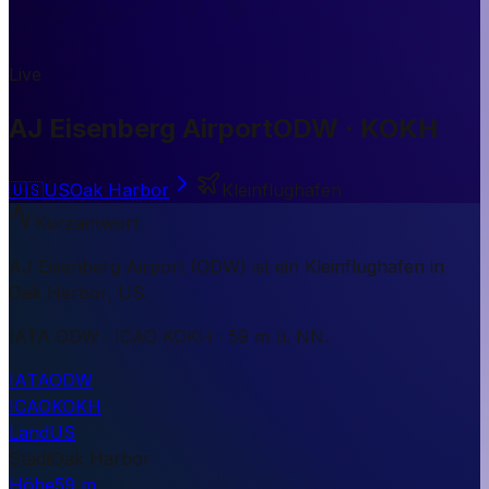
Live
AJ Eisenberg Airport
ODW · KOKH
🇺🇸
US
Oak Harbor
Kleinflughafen
Kurzantwort
AJ Eisenberg Airport (ODW) ist ein Kleinflughafen in
Oak Harbor, US.
IATA ODW · ICAO KOKH · 59 m ü. NN.
IATA
ODW
ICAO
KOKH
Land
US
Stadt
Oak Harbor
Höhe
59 m