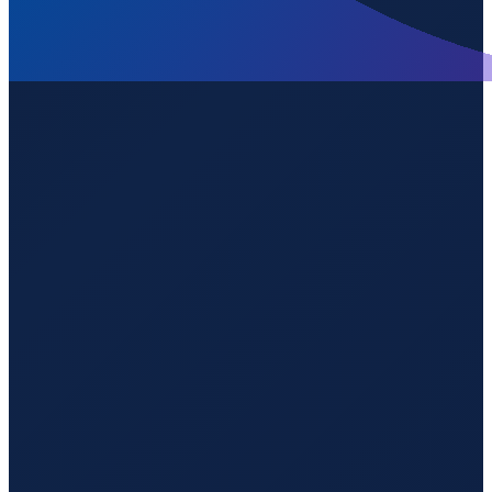
Los Angeles
→
Shenzhen