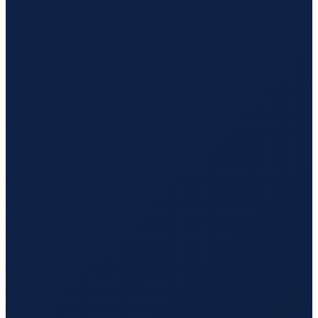
Los Angeles
→
Guangzhou