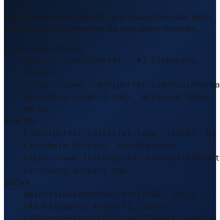
Sie schreiben einen Bericht, eine Hausarbeit oder einen
LinkedIn-Post? Verwenden Sie eine dieser Vorlagen.
Empfohlenes Format
Source: Frachtportal – AJ Eisenberg
Airport
(https://www.frachtportal.com/de/informa
eisenberg-airport-odw), accessed 2026-
08-04
APA-Stil
Frachtportal Editorial Team. (2026). AJ
Eisenberg Airport. Frachtportal.
https://www.frachtportal.com/de/informat
eisenberg-airport-odw
BibTeX
@misc{ajeisenbergairport2026, title =
{AJ Eisenberg Airport}, author =
{{Frachtportal Editorial Team}}, year =