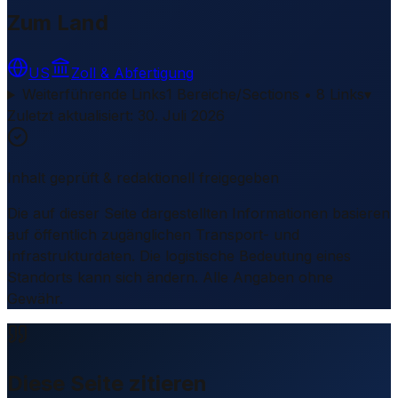
Zum Land
US
Zoll & Abfertigung
Weiterführende Links
1 Bereiche/Sections • 8 Links
▾
Zuletzt aktualisiert
:
30. Juli 2026
Inhalt geprüft & redaktionell freigegeben
Die auf dieser Seite dargestellten Informationen basieren
auf öffentlich zugänglichen Transport- und
Infrastrukturdaten. Die logistische Bedeutung eines
Standorts kann sich ändern. Alle Angaben ohne
Gewähr.
Diese Seite zitieren