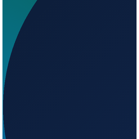
Wo liegt El Salto Airport?
▼
Auf welcher Höhe liegt El Salto Airport?
▼
Wird geladen...
23.77356
,
-105.32666
2580
m ü. NN