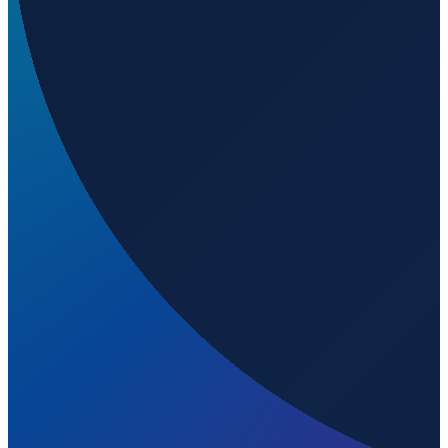
Mexico City
→
Shanghai