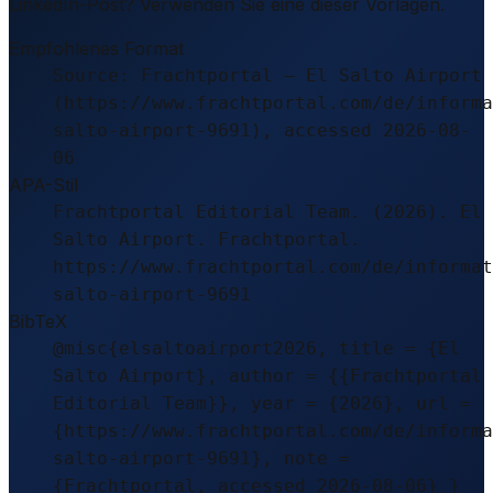
LinkedIn-Post? Verwenden Sie eine dieser Vorlagen.
Empfohlenes Format
Source: Frachtportal – El Salto Airport
(https://www.frachtportal.com/de/informa
salto-airport-9691), accessed 2026-08-
06
APA-Stil
Frachtportal Editorial Team. (2026). El
Salto Airport. Frachtportal.
https://www.frachtportal.com/de/informat
salto-airport-9691
BibTeX
@misc{elsaltoairport2026, title = {El
Salto Airport}, author = {{Frachtportal
Editorial Team}}, year = {2026}, url =
{https://www.frachtportal.com/de/informa
salto-airport-9691}, note =
{Frachtportal, accessed 2026-08-06} }