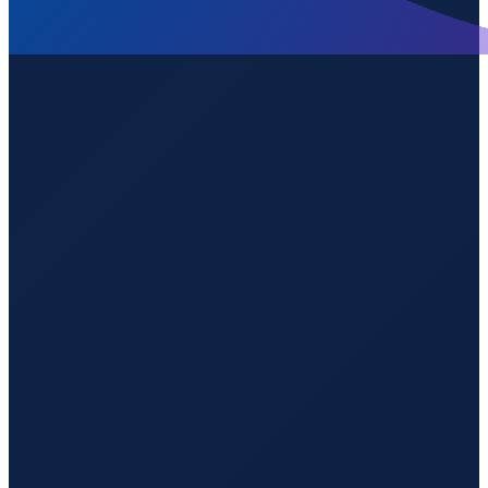
Mexico City
→
Shenzhen