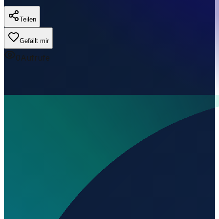
Teilen
Gefällt mir
0
Aufrufe