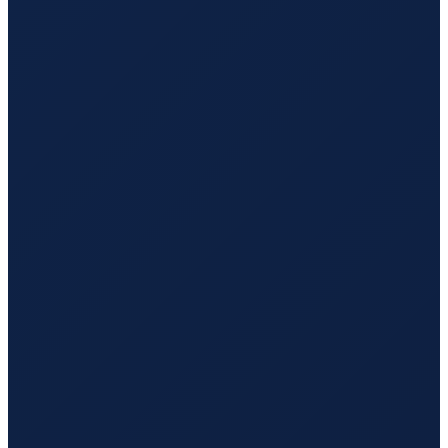
Mexico City
→
Guangzhou