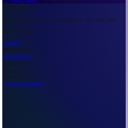
Kurzantwort
El Salto Airport ist ein Kleinflughafen in El Salto, MX.
2580 m ü. NN.
Land
MX
Stadt
El Salto
Höhe
2580 m
Lat
23.7736
Lng
-105.3267
Timezone
UTC
Type
Kleinflughafen