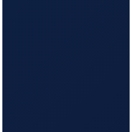
Mexico City
→
Tokyo