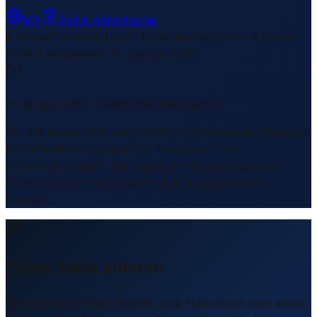
MX
Zoll & Abfertigung
Weiterführende Links
1 Bereiche/Sections • 8 Links
▾
Zuletzt aktualisiert
:
31. Januar 2026
Inhalt geprüft & redaktionell freigegeben
Die auf dieser Seite dargestellten Informationen basieren
auf öffentlich zugänglichen Transport- und
Infrastrukturdaten. Die logistische Bedeutung eines
Standorts kann sich ändern. Alle Angaben ohne
Gewähr.
Diese Seite zitieren
Sie schreiben einen Bericht, eine Hausarbeit oder einen