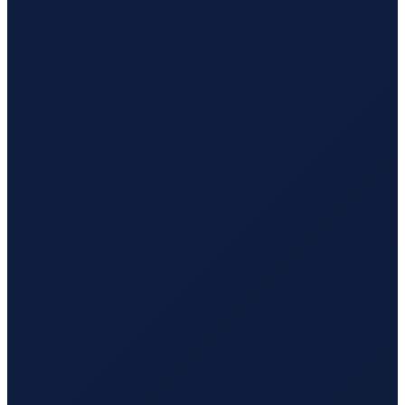
Mexico City
→
Busan