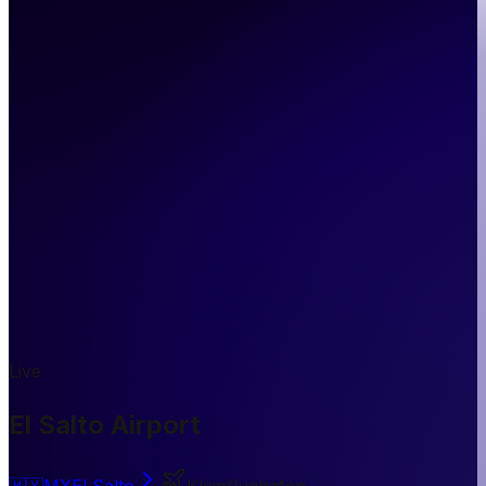
Live
El Salto Airport
🇲🇽
MX
El Salto
Kleinflughafen