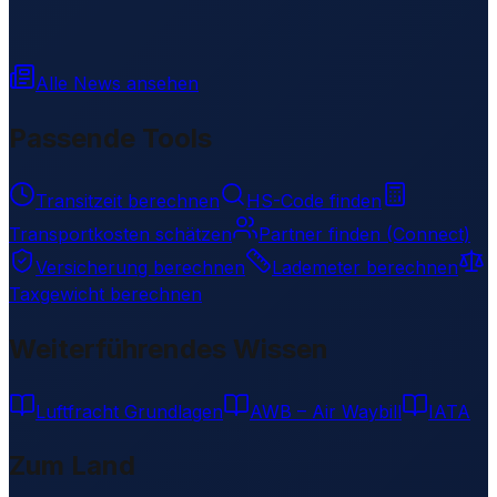
Alle News ansehen
Passende Tools
Transitzeit berechnen
HS-Code finden
Transportkosten schätzen
Partner finden (Connect)
Versicherung berechnen
Lademeter berechnen
Taxgewicht berechnen
Weiterführendes Wissen
Luftfracht Grundlagen
AWB – Air Waybill
IATA
Zum Land