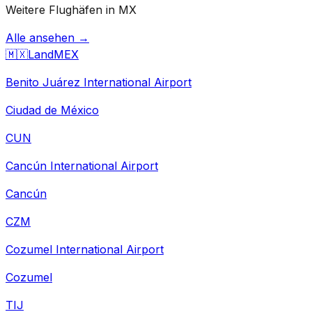
Weitere Flughäfen in MX
Alle ansehen →
🇲🇽
Land
MEX
Benito Juárez International Airport
Ciudad de México
CUN
Cancún International Airport
Cancún
CZM
Cozumel International Airport
Cozumel
TIJ