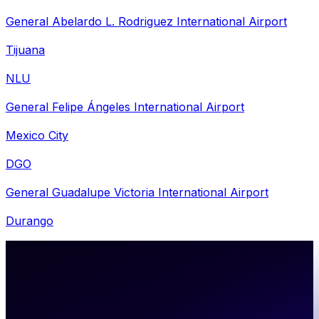
General Abelardo L. Rodriguez International Airport
Tijuana
NLU
General Felipe Ángeles International Airport
Mexico City
DGO
General Guadalupe Victoria International Airport
Durango