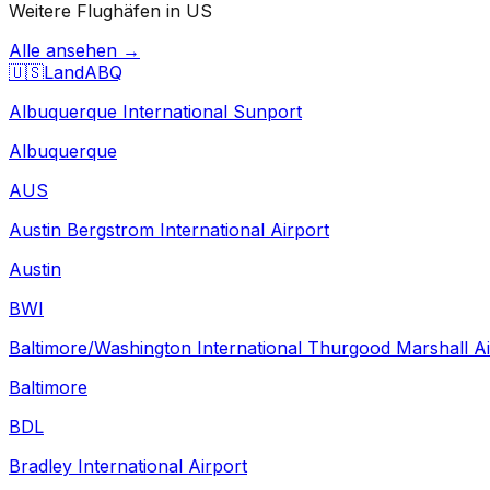
Weitere Flughäfen in US
Alle ansehen →
🇺🇸
Land
ABQ
Albuquerque International Sunport
Albuquerque
AUS
Austin Bergstrom International Airport
Austin
BWI
Baltimore/Washington International Thurgood Marshall Ai
Baltimore
BDL
Bradley International Airport