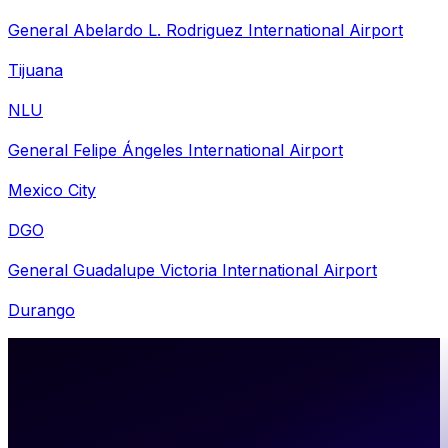
General Abelardo L. Rodriguez International Airport
Tijuana
NLU
General Felipe Ángeles International Airport
Mexico City
DGO
General Guadalupe Victoria International Airport
Durango