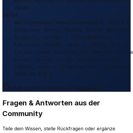
manuel-moreno-torres-national-airport-
20684
BibTeX
@misc{engineermanuelmoreno2026, title =
{Engineer Manuel Moreno Torres National
Airport}, author = {{Frachtportal
Editorial Team}}, year = {2026}, url =
{https://www.frachtportal.com/de/informa
manuel-moreno-torres-national-airport-
20684}, note = {Frachtportal, accessed
2026-08-07} }
Inhalt geprüft & redaktionell freigegeben.
Fragen & Antworten aus der
Community
Teile dein Wissen, stelle Rückfragen oder ergänze