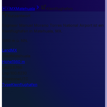
🇲🇽
MX
Matehuala
Kleinflughafen
Kurzantwort
Engineer Manuel Moreno Torres National Airport ist ein
Kleinflughafen in Matehuala, MX.
1560 m ü. NN.
Land
MX
Stadt
Matehuala
Höhe
1560 m
Lat
23.6766
Lng
-100.6230
Timezone
UTC
Type
Kleinflughafen