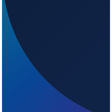
23.67660
,
-100.62300
1560
m ü. NN
Mexico City
→
Shanghai