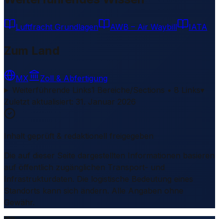
Luftfracht Grundlagen
AWB – Air Waybill
IATA
Zum Land
MX
Zoll & Abfertigung
Weiterführende Links
1 Bereiche/Sections • 8 Links
▾
Zuletzt aktualisiert
:
31. Januar 2026
Inhalt geprüft & redaktionell freigegeben
Die auf dieser Seite dargestellten Informationen basieren
auf öffentlich zugänglichen Transport- und
Infrastrukturdaten. Die logistische Bedeutung eines
Standorts kann sich ändern. Alle Angaben ohne
Gewähr.