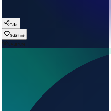
Teilen
Gefällt mir
0
Aufrufe