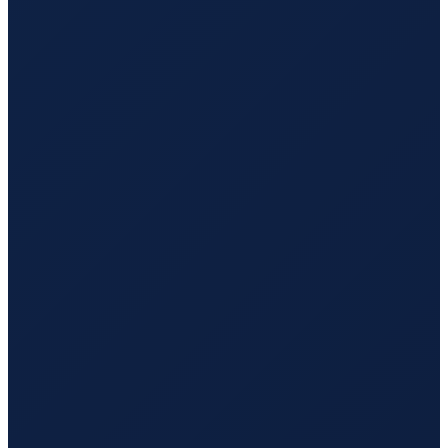
Mexico City
→
Hong Kong