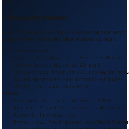
Diese Seite zitieren
Sie schreiben einen Bericht, eine Hausarbeit oder einen
LinkedIn-Post? Verwenden Sie eine dieser Vorlagen.
Empfohlenes Format
Source: Frachtportal – Engineer Manuel
Moreno Torres National Airport
(https://www.frachtportal.com/de/informa
manuel-moreno-torres-national-airport-
20684), accessed 2026-08-07
APA-Stil
Frachtportal Editorial Team. (2026).
Engineer Manuel Moreno Torres National
Airport. Frachtportal.
https://www.frachtportal.com/de/informat