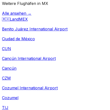
Weitere Flughäfen in MX
Alle ansehen →
🇲🇽
Land
MEX
Benito Juárez International Airport
Ciudad de México
CUN
Cancún International Airport
Cancún
CZM
Cozumel International Airport
Cozumel
TIJ