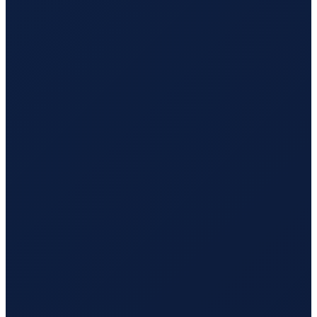
Mexico City
→
Busan