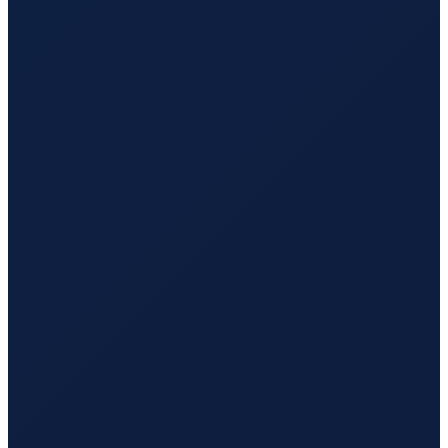
Mexico City
→
Tokyo