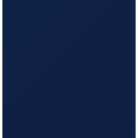
Mexico City
→
Guangzhou