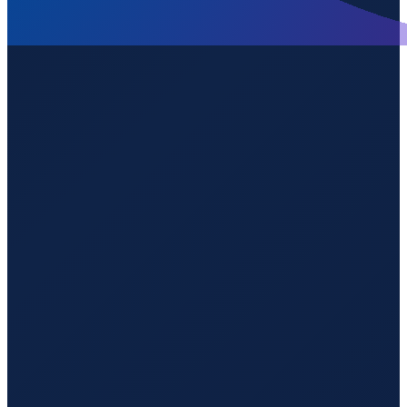
Mexico City
→
Shenzhen