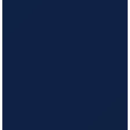
Mexico City
→
Guangzhou