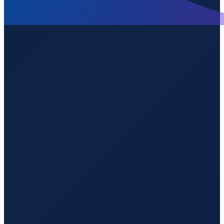
Mexico City
→
Shenzhen