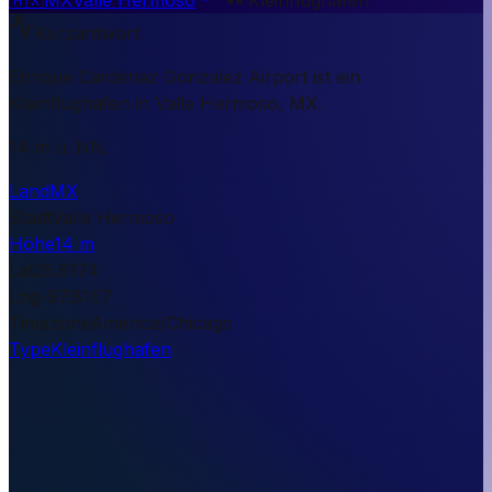
Kurzantwort
Enrique Cardenaz Gonzalez Airport ist ein
Kleinflughafen in Valle Hermoso, MX.
14 m ü. NN.
Land
MX
Stadt
Valle Hermoso
Höhe
14 m
Lat
25.6174
Lng
-97.8167
Timezone
America/Chicago
Type
Kleinflughafen