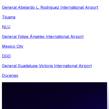
General Abelardo L. Rodriguez International Airport
Tijuana
NLU
General Felipe Ángeles International Airport
Mexico City
DGO
General Guadalupe Victoria International Airport
Durango