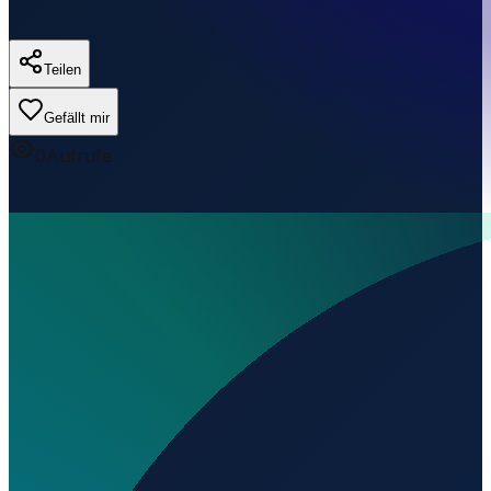
Teilen
Gefällt mir
0
Aufrufe