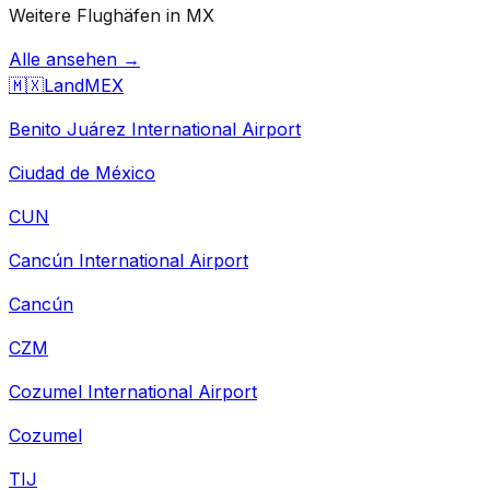
Weitere Flughäfen in MX
Alle ansehen →
🇲🇽
Land
MEX
Benito Juárez International Airport
Ciudad de México
CUN
Cancún International Airport
Cancún
CZM
Cozumel International Airport
Cozumel
TIJ