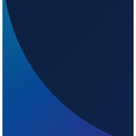
14
m ü. NN
Mexico City
→
Shanghai