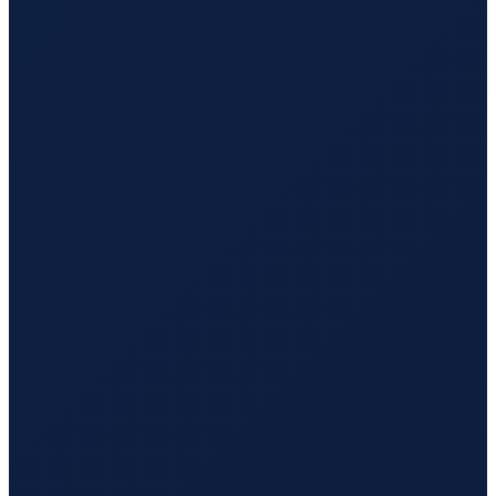
Mexico City
→
Tokyo