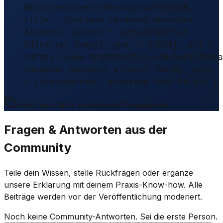
@misc{enriquecardenazgonzalez2026,
title = {Enrique Cardenaz Gonzalez
Airport}, author = {{Frachtportal
Editorial Team}}, year = {2026}, url =
{https://www.frachtportal.com/de/informa
cardenaz-gonzalez-airport-35018}, note
= {Frachtportal, accessed 2026-08-07} }
Inhalt geprüft & redaktionell freigegeben.
Fragen & Antworten aus der
Community
Teile dein Wissen, stelle Rückfragen oder ergänze
unsere Erklärung mit deinem Praxis-Know-how. Alle
Beiträge werden vor der Veröffentlichung moderiert.
Noch keine Community-Antworten. Sei die erste Person.