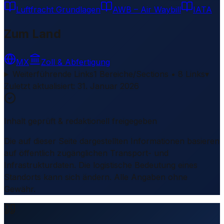
Luftfracht Grundlagen
AWB – Air Waybill
IATA
Zum Land
MX
Zoll & Abfertigung
Weiterführende Links
1 Bereiche/Sections • 8 Links
▾
Zuletzt aktualisiert
:
31. Januar 2026
Inhalt geprüft & redaktionell freigegeben
Die auf dieser Seite dargestellten Informationen basieren
auf öffentlich zugänglichen Transport- und
Infrastrukturdaten. Die logistische Bedeutung eines
Standorts kann sich ändern. Alle Angaben ohne
Gewähr.