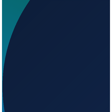
Wo liegt Enrique Cardenaz Gonzalez Airport?
▼
Auf welcher Höhe liegt Enrique Cardenaz Gonzalez
Airport?
▼
Wird geladen...
25.61738
,
-97.81669