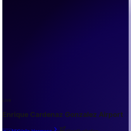
Live
Enrique Cardenaz Gonzalez Airport
🇲🇽
MX
Valle Hermoso
Kleinflughafen