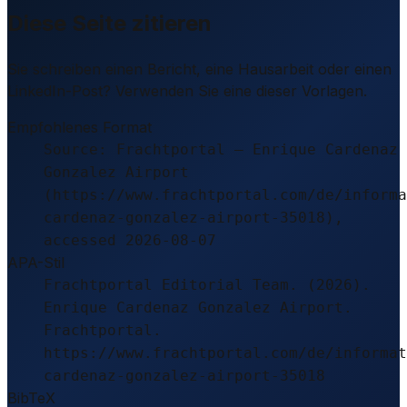
Diese Seite zitieren
Sie schreiben einen Bericht, eine Hausarbeit oder einen
LinkedIn-Post? Verwenden Sie eine dieser Vorlagen.
Empfohlenes Format
Source: Frachtportal – Enrique Cardenaz
Gonzalez Airport
(https://www.frachtportal.com/de/informa
cardenaz-gonzalez-airport-35018),
accessed 2026-08-07
APA-Stil
Frachtportal Editorial Team. (2026).
Enrique Cardenaz Gonzalez Airport.
Frachtportal.
https://www.frachtportal.com/de/informat
cardenaz-gonzalez-airport-35018
BibTeX