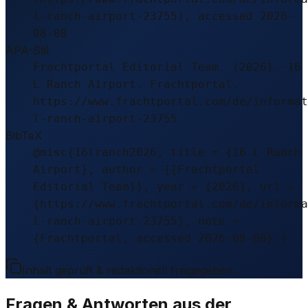
l-ranch-airport-23755), accessed 2026-
08-08
APA-Stil
Frachtportal Editorial Team. (2026). 16
L Ranch Airport. Frachtportal.
https://www.frachtportal.com/de/informat
l-ranch-airport-23755
BibTeX
@misc{16lranch2026, title = {16 L Ranch
Airport}, author = {{Frachtportal
Editorial Team}}, year = {2026}, url =
{https://www.frachtportal.com/de/informa
l-ranch-airport-23755}, note =
{Frachtportal, accessed 2026-08-08} }
Inhalt geprüft & redaktionell freigegeben.
Fragen & Antworten aus der