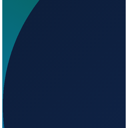
Wo liegt 16 L Ranch Airport?
▼
Auf welcher Höhe liegt 16 L Ranch Airport?
▼
Wird geladen...
31.09361
,
-96.04375
119
m ü. NN
Los Angeles
→
Shanghai