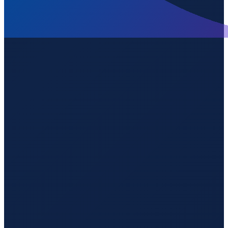
Los Angeles
→
Guangzhou