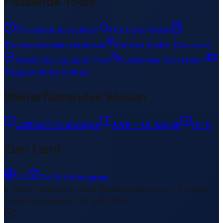
Passende Tools
Transitzeit berechnen
HS-Code finden
Transportkosten schätzen
Partner finden (Connect)
Versicherung berechnen
Lademeter berechnen
Taxgewicht berechnen
Weiterführendes Wissen
Luftfracht Grundlagen
AWB – Air Waybill
IATA
Zum Land
US
Zoll & Abfertigung
Weiterführende Links
1 Bereiche/Sections • 8 Links
▾
Zuletzt aktualisiert
:
29. Juli 2026