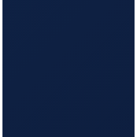
Los Angeles
→
Tokyo