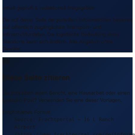
Inhalt geprüft & redaktionell freigegeben
Die auf dieser Seite dargestellten Informationen basieren
auf öffentlich zugänglichen Transport- und
Infrastrukturdaten. Die logistische Bedeutung eines
Standorts kann sich ändern. Alle Angaben ohne
Gewähr.
Diese Seite zitieren
Sie schreiben einen Bericht, eine Hausarbeit oder einen
LinkedIn-Post? Verwenden Sie eine dieser Vorlagen.
Empfohlenes Format
Source: Frachtportal – 16 L Ranch
Airport
(https://www.frachtportal.com/de/informa