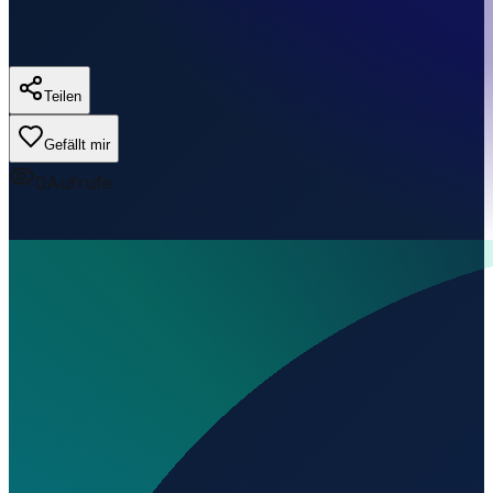
Teilen
Gefällt mir
0
Aufrufe