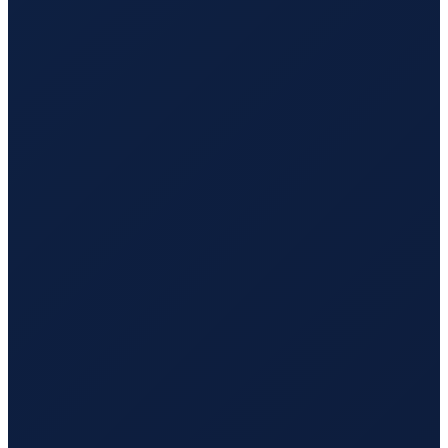
Los Angeles
→
Busan