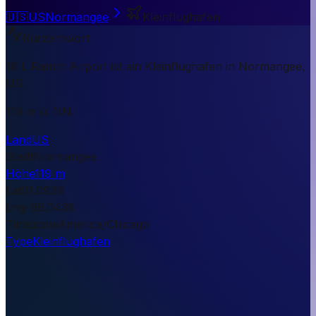
🇺🇸
US
Normangee
Kleinflughafen
Kurzantwort
16 L Ranch Airport ist ein Kleinflughafen in Normangee,
US.
119 m ü. NN.
Land
US
Stadt
Normangee
Höhe
119 m
Lat
31.0936
Lng
-96.0438
Timezone
America/Chicago
Type
Kleinflughafen