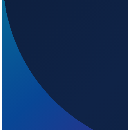
Los Angeles
→
Shenzhen