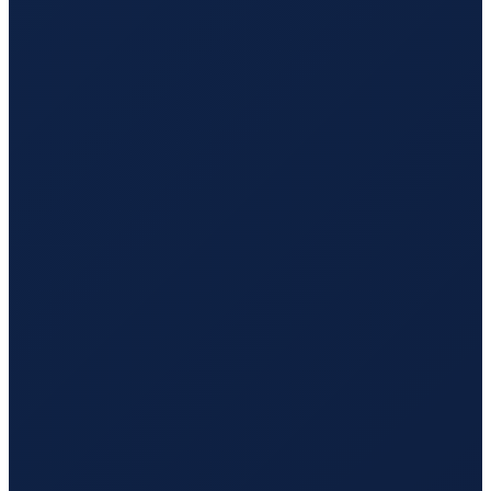
Los Angeles
→
Hong Kong