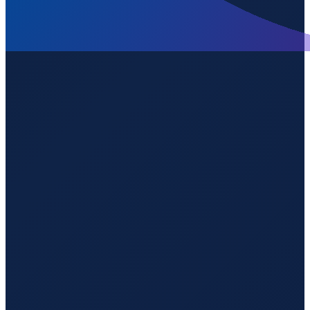
Los Angeles
→
Shenzhen