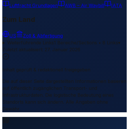
Luftfracht Grundlagen
AWB – Air Waybill
IATA
Zum Land
US
Zoll & Abfertigung
Weiterführende Links
1 Bereiche/Sections • 8 Links
▾
Zuletzt aktualisiert
:
27. Januar 2026
Inhalt geprüft & redaktionell freigegeben
Die auf dieser Seite dargestellten Informationen basieren
auf öffentlich zugänglichen Transport- und
Infrastrukturdaten. Die logistische Bedeutung eines
Standorts kann sich ändern. Alle Angaben ohne
Gewähr.