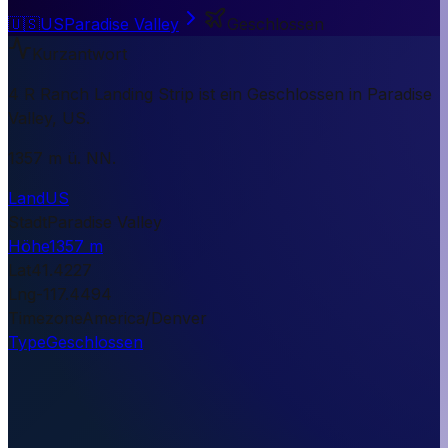
🇺🇸
US
Paradise Valley
Geschlossen
Kurzantwort
4 R Ranch Landing Strip ist ein Geschlossen in Paradise
Valley, US.
1357 m ü. NN.
Land
US
Stadt
Paradise Valley
Höhe
1357 m
Lat
41.4227
Lng
-117.4494
Timezone
America/Denver
Type
Geschlossen