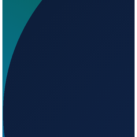
Wo liegt 4 R Ranch Landing Strip?
▼
Auf welcher Höhe liegt 4 R Ranch Landing Strip?
▼
Wird geladen...
41.42271
,
-117.44938