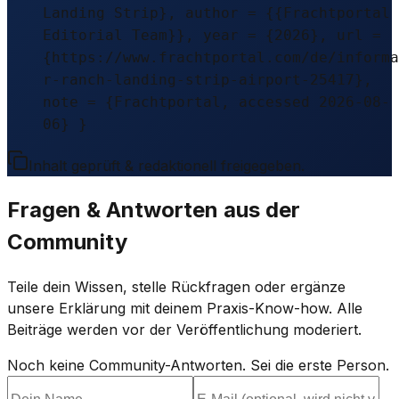
Landing Strip}, author = {{Frachtportal
Editorial Team}}, year = {2026}, url =
{https://www.frachtportal.com/de/informa
r-ranch-landing-strip-airport-25417},
note = {Frachtportal, accessed 2026-08-
06} }
Inhalt geprüft & redaktionell freigegeben.
Fragen & Antworten aus der
Community
Teile dein Wissen, stelle Rückfragen oder ergänze
unsere Erklärung mit deinem Praxis-Know-how. Alle
Beiträge werden vor der Veröffentlichung moderiert.
Noch keine Community-Antworten. Sei die erste Person.