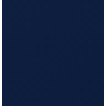
Los Angeles
→
Busan