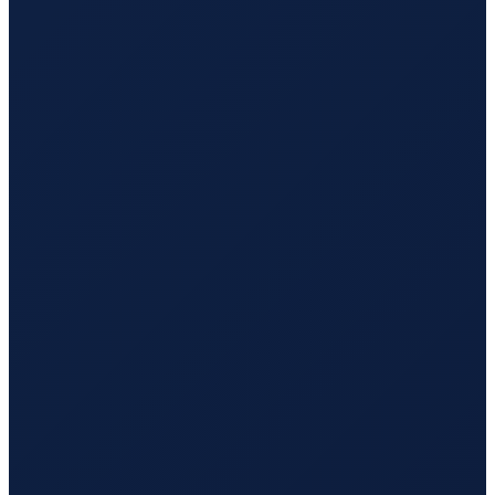
Los Angeles
→
Tokyo