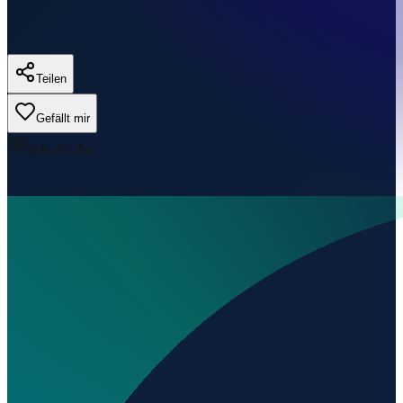
Teilen
Gefällt mir
0
Aufrufe