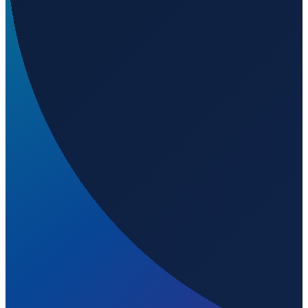
1357
m ü. NN
Los Angeles
→
Shanghai