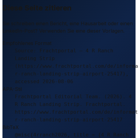
Diese Seite zitieren
Sie schreiben einen Bericht, eine Hausarbeit oder einen
LinkedIn-Post? Verwenden Sie eine dieser Vorlagen.
Empfohlenes Format
Source: Frachtportal – 4 R Ranch
Landing Strip
(https://www.frachtportal.com/de/informa
r-ranch-landing-strip-airport-25417),
accessed 2026-08-06
APA-Stil
Frachtportal Editorial Team. (2026). 4
R Ranch Landing Strip. Frachtportal.
https://www.frachtportal.com/de/informat
r-ranch-landing-strip-airport-25417
BibTeX
@misc{4rranch2026, title = {4 R Ranch