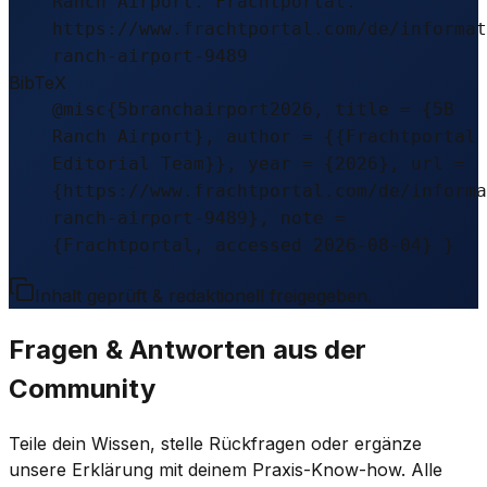
Ranch Airport. Frachtportal.
https://www.frachtportal.com/de/informat
ranch-airport-9489
BibTeX
@misc{5branchairport2026, title = {5B
Ranch Airport}, author = {{Frachtportal
Editorial Team}}, year = {2026}, url =
{https://www.frachtportal.com/de/informa
ranch-airport-9489}, note =
{Frachtportal, accessed 2026-08-04} }
Inhalt geprüft & redaktionell freigegeben.
Fragen & Antworten aus der
Community
Teile dein Wissen, stelle Rückfragen oder ergänze
unsere Erklärung mit deinem Praxis-Know-how. Alle