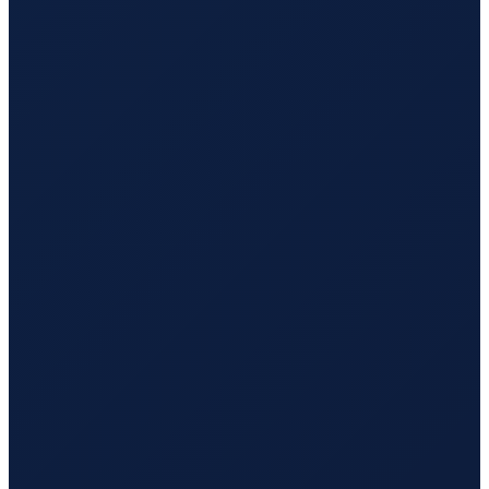
Los Angeles
→
Busan