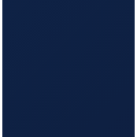
Los Angeles
→
Hong Kong