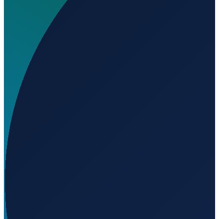
Wo liegt 5B Ranch Airport?
▼
Auf welcher Höhe liegt 5B Ranch Airport?
▼
Wird geladen...
35.72980
,
-97.54140
331
m ü. NN
Los Angeles
→
Shanghai