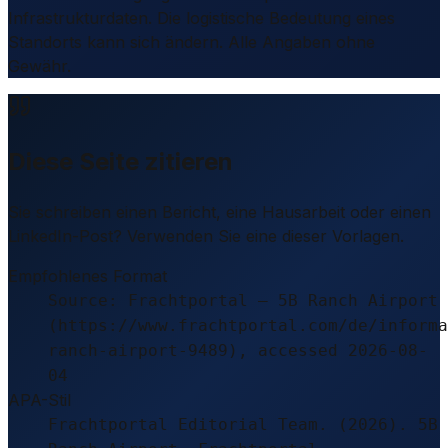
Infrastrukturdaten. Die logistische Bedeutung eines
Standorts kann sich ändern. Alle Angaben ohne
Gewähr.
Diese Seite zitieren
Sie schreiben einen Bericht, eine Hausarbeit oder einen
LinkedIn-Post? Verwenden Sie eine dieser Vorlagen.
Empfohlenes Format
Source: Frachtportal – 5B Ranch Airport
(https://www.frachtportal.com/de/informa
ranch-airport-9489), accessed 2026-08-
04
APA-Stil
Frachtportal Editorial Team. (2026). 5B