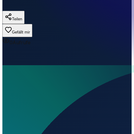
Teilen
Gefällt mir
0
Aufrufe