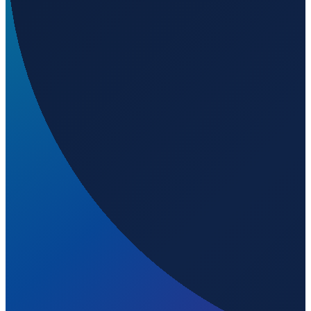
Los Angeles
→
Shenzhen