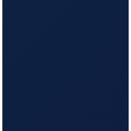
Los Angeles
→
Tokyo