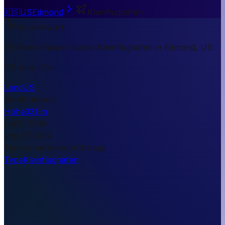
🇺🇸
US
Edmond
Kleinflughafen
Kurzantwort
5B Ranch Airport ist ein Kleinflughafen in Edmond, US.
331 m ü. NN.
Land
US
Stadt
Edmond
Höhe
331 m
Lat
35.7298
Lng
-97.5414
Timezone
America/Chicago
Type
Kleinflughafen