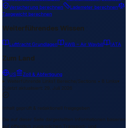
Versicherung berechnen
Lademeter berechnen
Taxgewicht berechnen
Weiterführendes Wissen
Luftfracht Grundlagen
AWB – Air Waybill
IATA
Zum Land
US
Zoll & Abfertigung
Weiterführende Links
1 Bereiche/Sections • 8 Links
▾
Zuletzt aktualisiert
:
29. Juli 2026
Inhalt geprüft & redaktionell freigegeben
Die auf dieser Seite dargestellten Informationen basieren
auf öffentlich zugänglichen Transport- und