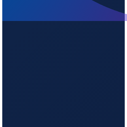
Los Angeles
→
Guangzhou