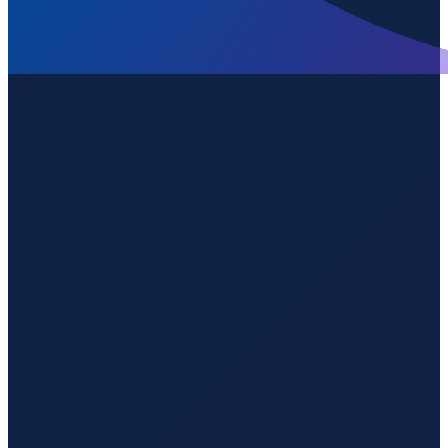
Los Angeles
→
Shenzhen