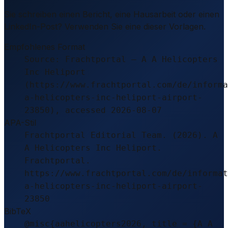
Sie schreiben einen Bericht, eine Hausarbeit oder einen
LinkedIn-Post? Verwenden Sie eine dieser Vorlagen.
Empfohlenes Format
Source: Frachtportal – A A Helicopters
Inc Heliport
(https://www.frachtportal.com/de/informa
a-helicopters-inc-heliport-airport-
23850), accessed 2026-08-07
APA-Stil
Frachtportal Editorial Team. (2026). A
A Helicopters Inc Heliport.
Frachtportal.
https://www.frachtportal.com/de/informat
a-helicopters-inc-heliport-airport-
23850
BibTeX
@misc{aahelicopters2026, title = {A A