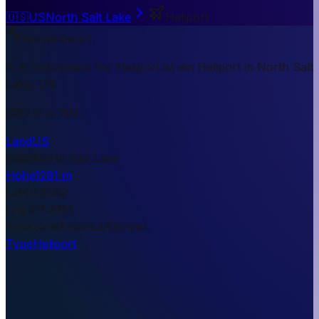
🇺🇸
US
North Salt Lake
Heliport
Kurzantwort
A A Helicopters Inc Heliport ist ein Heliport in North Salt
Lake, US.
1291 m ü. NN.
Land
US
Stadt
North Salt Lake
Höhe
1291 m
Lat
40.8592
Lng
-111.9351
Timezone
America/Denver
Type
Heliport