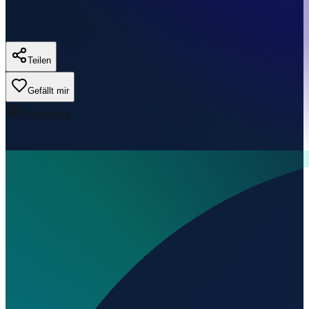
Teilen
Gefällt mir
0
Aufrufe