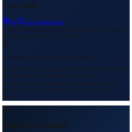
Zum Land
US
Zoll & Abfertigung
Weiterführende Links
1 Bereiche/Sections • 8 Links
▾
Zuletzt aktualisiert
:
27. Januar 2026
Inhalt geprüft & redaktionell freigegeben
Die auf dieser Seite dargestellten Informationen basieren
auf öffentlich zugänglichen Transport- und
Infrastrukturdaten. Die logistische Bedeutung eines
Standorts kann sich ändern. Alle Angaben ohne
Gewähr.
Diese Seite zitieren