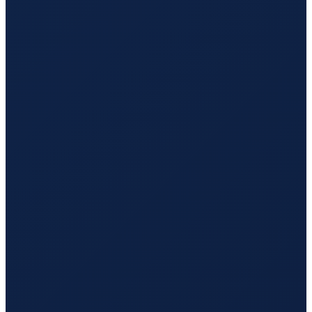
Los Angeles
→
Guangzhou