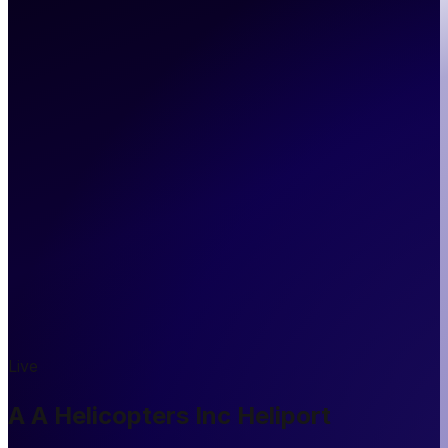
Live
A A Helicopters Inc Heliport