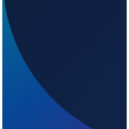
Los Angeles
→
Shanghai