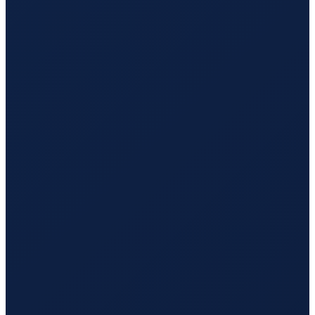
Los Angeles
→
Hong Kong