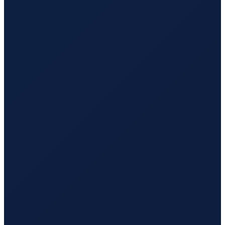
Los Angeles
→
Tokyo