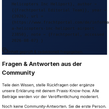
Helicopters Inc Heliport}, author =
{{Frachtportal Editorial Team}}, year =
{2026}, url =
{https://www.frachtportal.com/de/informa
a-helicopters-inc-heliport-airport-
23850}, note = {Frachtportal, accessed
2026-08-07} }
Inhalt geprüft & redaktionell freigegeben.
Fragen & Antworten aus der
Community
Teile dein Wissen, stelle Rückfragen oder ergänze
unsere Erklärung mit deinem Praxis-Know-how. Alle
Beiträge werden vor der Veröffentlichung moderiert.
Noch keine Community-Antworten. Sei die erste Person.