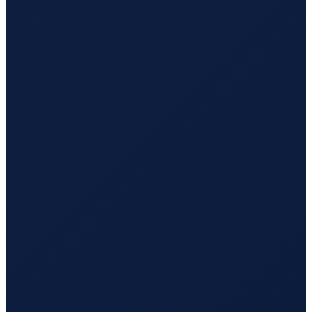
Los Angeles
→
Busan