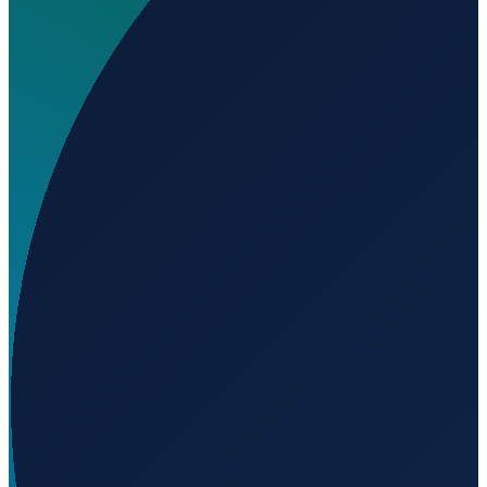
Wo liegt A A Helicopters Inc Heliport?
▼
Auf welcher Höhe liegt A A Helicopters Inc Heliport?
▼
Wird geladen...
40.85921
,
-111.93514
1291
m ü. NN