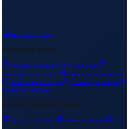
Alle News ansehen
Passende Tools
Transitzeit berechnen
HS-Code finden
Transportkosten schätzen
Partner finden (Connect)
Versicherung berechnen
Lademeter berechnen
Taxgewicht berechnen
Weiterführendes Wissen
Luftfracht Grundlagen
AWB – Air Waybill
IATA