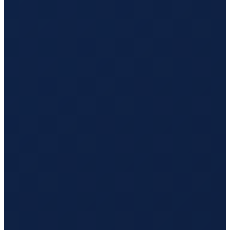
Los Angeles
→
Guangzhou