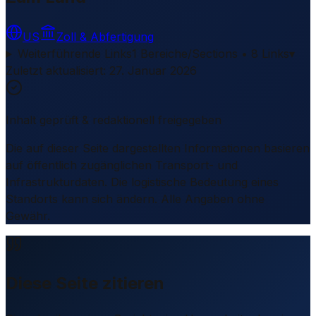
US
Zoll & Abfertigung
Weiterführende Links
1 Bereiche/Sections • 8 Links
▾
Zuletzt aktualisiert
:
27. Januar 2026
Inhalt geprüft & redaktionell freigegeben
Die auf dieser Seite dargestellten Informationen basieren
auf öffentlich zugänglichen Transport- und
Infrastrukturdaten. Die logistische Bedeutung eines
Standorts kann sich ändern. Alle Angaben ohne
Gewähr.
Diese Seite zitieren