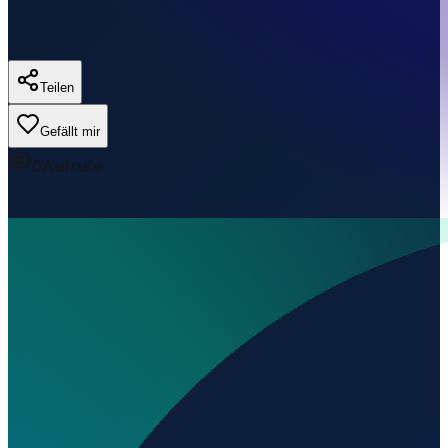
Teilen
Gefällt mir
0
Aufrufe