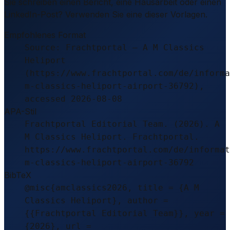
Sie schreiben einen Bericht, eine Hausarbeit oder einen
LinkedIn-Post? Verwenden Sie eine dieser Vorlagen.
Empfohlenes Format
Source: Frachtportal – A M Classics
Heliport
(https://www.frachtportal.com/de/informa
m-classics-heliport-airport-36792),
accessed 2026-08-08
APA-Stil
Frachtportal Editorial Team. (2026). A
M Classics Heliport. Frachtportal.
https://www.frachtportal.com/de/informat
m-classics-heliport-airport-36792
BibTeX
@misc{amclassics2026, title = {A M
Classics Heliport}, author =
{{Frachtportal Editorial Team}}, year =
{2026}, url =