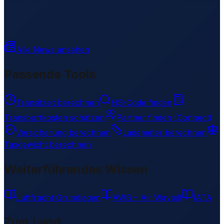
Alle News ansehen
Passende Tools
Transitzeit berechnen
HS-Code finden
Transportkosten schätzen
Partner finden (Connect)
Versicherung berechnen
Lademeter berechnen
Taxgewicht berechnen
Weiterführendes Wissen
Luftfracht Grundlagen
AWB – Air Waybill
IATA
Zum Land