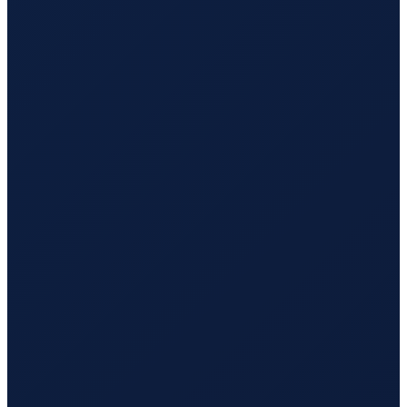
Los Angeles
→
Busan