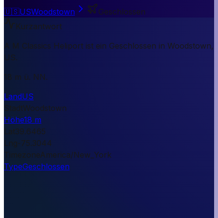
🇺🇸
US
Woodstown
Geschlossen
Kurzantwort
A M Classics Heliport ist ein Geschlossen in Woodstown,
US.
18 m ü. NN.
Land
US
Stadt
Woodstown
Höhe
18 m
Lat
39.6465
Lng
-75.3044
Timezone
America/New_York
Type
Geschlossen