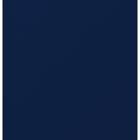
Los Angeles
→
Hong Kong