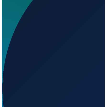
Wo liegt A M Classics Heliport?
▼
Auf welcher Höhe liegt A M Classics Heliport?
▼
Wird geladen...
39.64650
,
-75.30440
18
m ü. NN