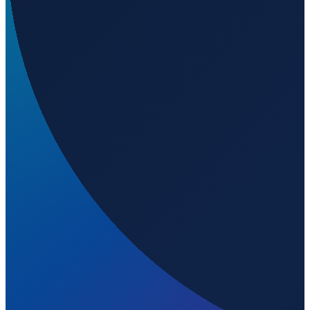
Los Angeles
→
Shanghai