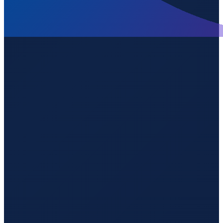
Los Angeles
→
Shenzhen