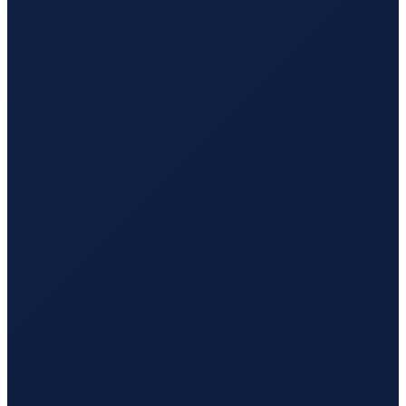
Los Angeles
→
Tokyo