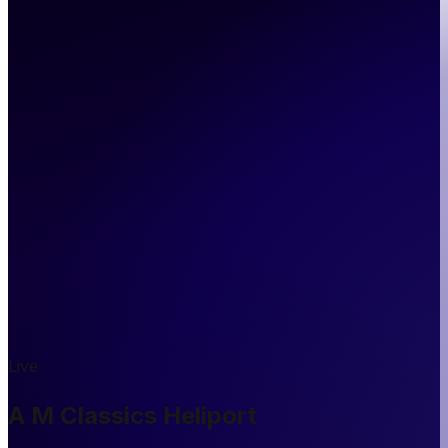
Live
A M Classics Heliport