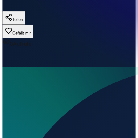
Teilen
Gefällt mir
0
Aufrufe