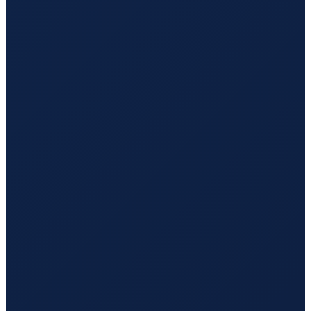
Los Angeles
→
Guangzhou