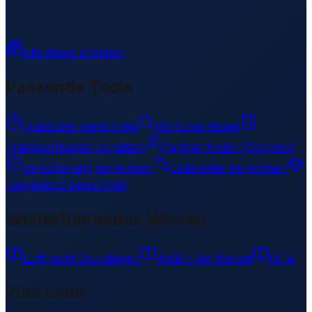
Alle News ansehen
Passende Tools
Transitzeit berechnen
HS-Code finden
Transportkosten schätzen
Partner finden (Connect)
Versicherung berechnen
Lademeter berechnen
Taxgewicht berechnen
Weiterführendes Wissen
Luftfracht Grundlagen
AWB – Air Waybill
IATA
Zum Land