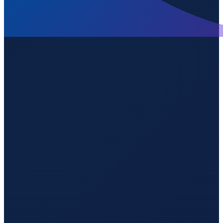
Los Angeles
→
Shenzhen