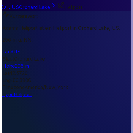
🇺🇸
US
Orchard Lake
Heliport
Kurzantwort
Adams Heliport ist ein Heliport in Orchard Lake, US.
296 m ü. NN.
Land
US
Stadt
Orchard Lake
Höhe
296 m
Lat
42.5720
Lng
-83.3906
Timezone
America/New_York
Type
Heliport