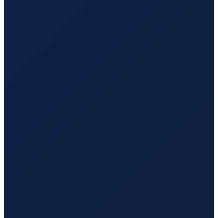
Los Angeles
→
Hong Kong