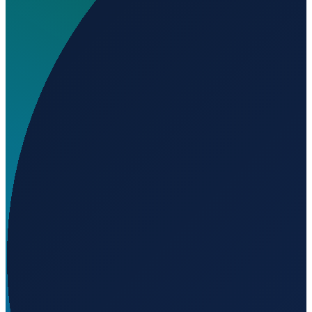
Wo liegt Adams Heliport?
▼
Auf welcher Höhe liegt Adams Heliport?
▼
Wird geladen...
42.57198
,
-83.39056
296
m ü. NN