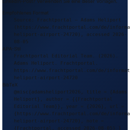
LinkedIn-Post? Verwenden Sie eine dieser Vorlagen.
Empfohlenes Format
Source: Frachtportal – Adams Heliport
(https://www.frachtportal.com/de/informa
heliport-airport-24720), accessed 2026-
08-05
APA-Stil
Frachtportal Editorial Team. (2026).
Adams Heliport. Frachtportal.
https://www.frachtportal.com/de/informat
heliport-airport-24720
BibTeX
@misc{adamsheliport2026, title = {Adams
Heliport}, author = {{Frachtportal
Editorial Team}}, year = {2026}, url =
{https://www.frachtportal.com/de/informa
heliport-airport-24720}, note =
{Frachtportal, accessed 2026-08-05} }