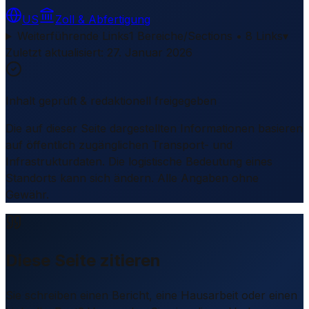
US
Zoll & Abfertigung
Weiterführende Links
1 Bereiche/Sections • 8 Links
▾
Zuletzt aktualisiert
:
27. Januar 2026
Inhalt geprüft & redaktionell freigegeben
Die auf dieser Seite dargestellten Informationen basieren
auf öffentlich zugänglichen Transport- und
Infrastrukturdaten. Die logistische Bedeutung eines
Standorts kann sich ändern. Alle Angaben ohne
Gewähr.
Diese Seite zitieren
Sie schreiben einen Bericht, eine Hausarbeit oder einen