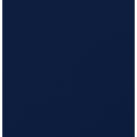
Los Angeles
→
Busan