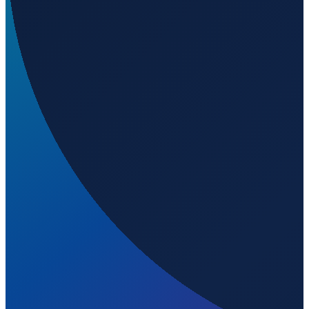
Los Angeles
→
Shanghai