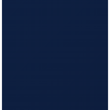
Los Angeles
→
Tokyo