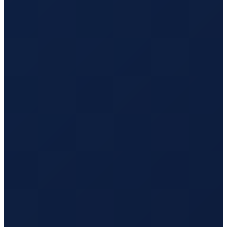
Los Angeles
→
Busan