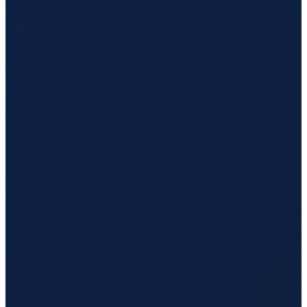
Los Angeles
→
Tokyo