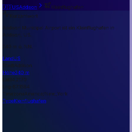
🇺🇸
US
Addison
Kleinflughafen
Kurzantwort
Addison Municipal Airport ist ein Kleinflughafen in
Addison, US.
240 m ü. NN.
Land
US
Stadt
Addison
Höhe
240 m
Lat
34.2170
Lng
-87.1584
Timezone
America/New_York
Type
Kleinflughafen