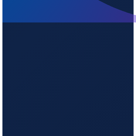
Los Angeles
→
Guangzhou