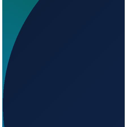
Wo liegt Addison Municipal Airport?
▼
Auf welcher Höhe liegt Addison Municipal Airport?
▼
Wird geladen...
34.21704
,
-87.15835
240
m ü. NN
Los Angeles
→
Shanghai