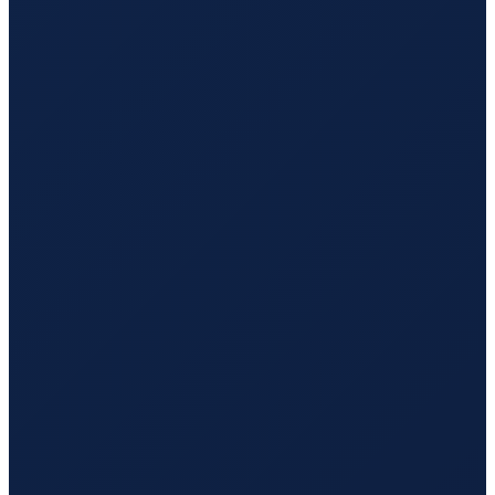
Los Angeles
→
Hong Kong