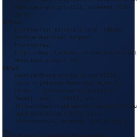
municipal-airport-222), accessed 2026-
08-09
APA-Stil
Frachtportal Editorial Team. (2026).
Addison Municipal Airport.
Frachtportal.
https://www.frachtportal.com/de/informat
municipal-airport-222
BibTeX
@misc{addisonmunicipalairport2026,
title = {Addison Municipal Airport},
author = {{Frachtportal Editorial
Team}}, year = {2026}, url =
{https://www.frachtportal.com/de/informa
municipal-airport-222}, note =
{Frachtportal, accessed 2026-08-09} }
Inhalt geprüft & redaktionell freigegeben.