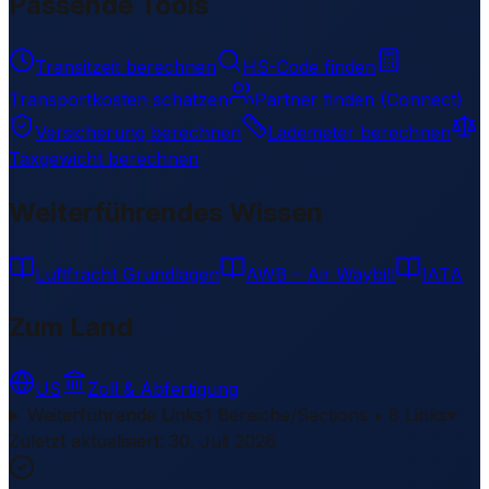
Passende Tools
Transitzeit berechnen
HS-Code finden
Transportkosten schätzen
Partner finden (Connect)
Versicherung berechnen
Lademeter berechnen
Taxgewicht berechnen
Weiterführendes Wissen
Luftfracht Grundlagen
AWB – Air Waybill
IATA
Zum Land
US
Zoll & Abfertigung
Weiterführende Links
1 Bereiche/Sections • 8 Links
▾
Zuletzt aktualisiert
:
30. Juli 2026