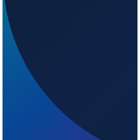
Los Angeles
→
Shenzhen