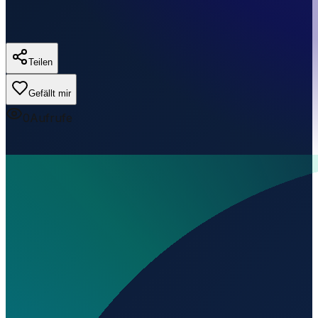
Teilen
Gefällt mir
0
Aufrufe