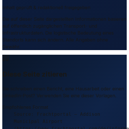
Inhalt geprüft & redaktionell freigegeben
Die auf dieser Seite dargestellten Informationen basieren
auf öffentlich zugänglichen Transport- und
Infrastrukturdaten. Die logistische Bedeutung eines
Standorts kann sich ändern. Alle Angaben ohne
Gewähr.
Diese Seite zitieren
Sie schreiben einen Bericht, eine Hausarbeit oder einen
LinkedIn-Post? Verwenden Sie eine dieser Vorlagen.
Empfohlenes Format
Source: Frachtportal – Addison
Municipal Airport
(https://www.frachtportal.com/de/informa