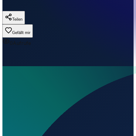
Teilen
Gefällt mir
0
Aufrufe