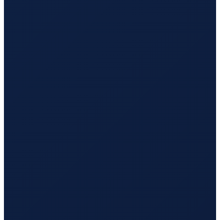
Los Angeles
→
Busan