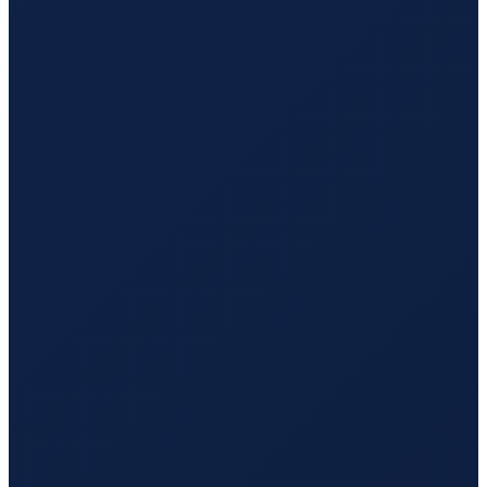
Los Angeles
→
Hong Kong