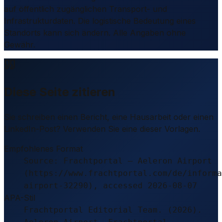
auf öffentlich zugänglichen Transport- und
Infrastrukturdaten. Die logistische Bedeutung eines
Standorts kann sich ändern. Alle Angaben ohne
Gewähr.
Diese Seite zitieren
Sie schreiben einen Bericht, eine Hausarbeit oder einen
LinkedIn-Post? Verwenden Sie eine dieser Vorlagen.
Empfohlenes Format
Source: Frachtportal – Aeleron Airport
(https://www.frachtportal.com/de/informa
airport-32290), accessed 2026-08-07
APA-Stil
Frachtportal Editorial Team. (2026).