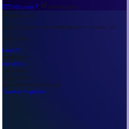
🇺🇸
US
Sunset
Kleinflughafen
Kurzantwort
Aeleron Airport ist ein Kleinflughafen in Sunset, US.
16 m ü. NN.
Land
US
Stadt
Sunset
Höhe
16 m
Lat
30.4083
Lng
-92.0334
Timezone
America/Chicago
Type
Kleinflughafen