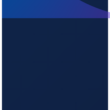
Los Angeles
→
Guangzhou