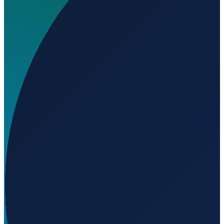
Wo liegt Aeleron Airport?
▼
Auf welcher Höhe liegt Aeleron Airport?
▼
Wird geladen...
30.40829
,
-92.03344
16
m ü. NN
Los Angeles
→
Shanghai