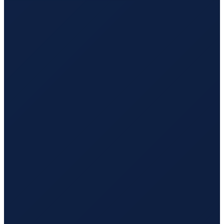
Los Angeles
→
Tokyo