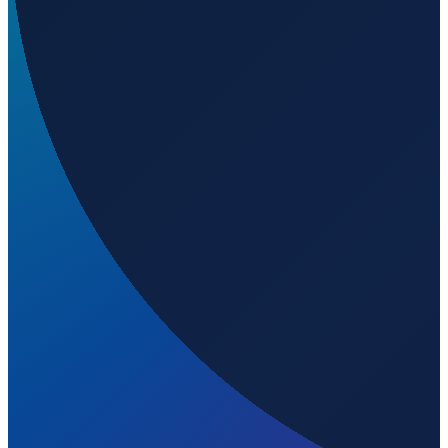
Los Angeles
→
Shenzhen