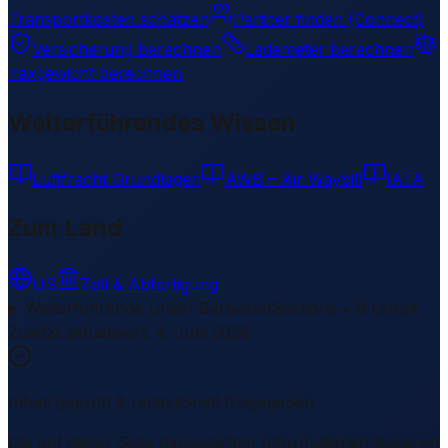
Transportkosten schätzen
Partner finden (Connect)
Versicherung berechnen
Lademeter berechnen
Taxgewicht berechnen
Weiterführendes Wissen
Luftfracht Grundlagen
AWB – Air Waybill
IATA
Zum Land
US
Zoll & Abfertigung
Weiterführende Links
1 Bereiche/Sections • 8 Links
▾
Zuletzt aktualisiert
:
4. Juni 2026
Inhalt geprüft & redaktionell freigegeben
Die auf dieser Seite dargestellten Informationen basieren