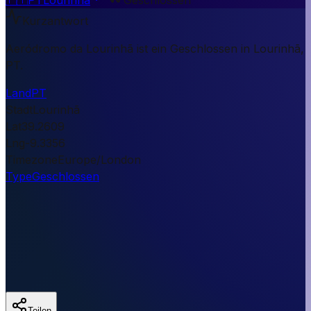
Kurzantwort
Aeródromo da Lourinhã ist ein Geschlossen in Lourinhã,
PT.
Land
PT
Stadt
Lourinhã
Lat
39.2609
Lng
-9.3356
Timezone
Europe/London
Type
Geschlossen
Teilen