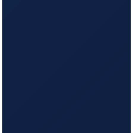
Lisbon
→
Hong Kong