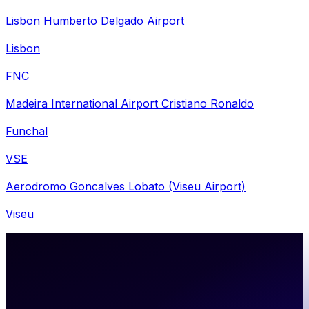
Lisbon Humberto Delgado Airport
Lisbon
FNC
Madeira International Airport Cristiano Ronaldo
Funchal
VSE
Aerodromo Goncalves Lobato (Viseu Airport)
Viseu