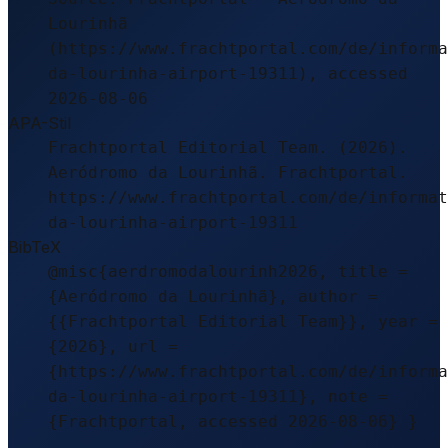
Lourinhã
(https://www.frachtportal.com/de/informa
da-lourinha-airport-19311), accessed
2026-08-06
APA-Stil
Frachtportal Editorial Team. (2026).
Aeródromo da Lourinhã. Frachtportal.
https://www.frachtportal.com/de/informat
da-lourinha-airport-19311
BibTeX
@misc{aerdromodalourinh2026, title =
{Aeródromo da Lourinhã}, author =
{{Frachtportal Editorial Team}}, year =
{2026}, url =
{https://www.frachtportal.com/de/informa
da-lourinha-airport-19311}, note =
{Frachtportal, accessed 2026-08-06} }