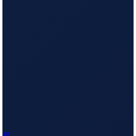
Lisbon
→
Busan