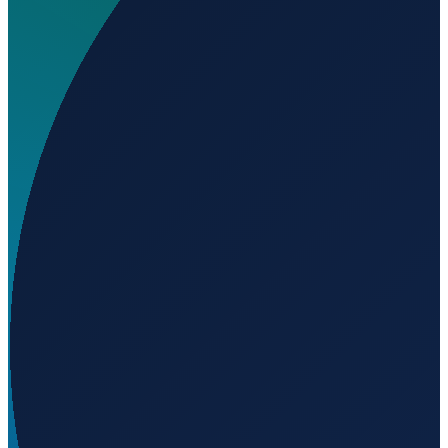
Wo liegt Aeródromo da Lourinhã?
▼
Wird geladen...
39.26091
,
-9.33561
Lisbon
→
Shanghai