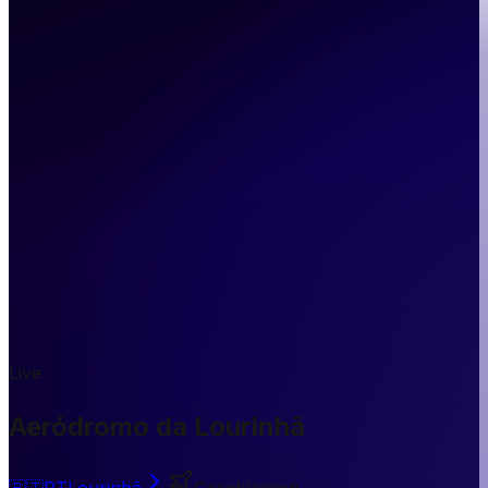
Live
Aeródromo da Lourinhã
🇵🇹
PT
Lourinhã
Geschlossen