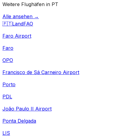
Weitere Flughäfen in PT
Alle ansehen →
🇵🇹
Land
FAO
Faro Airport
Faro
OPO
Francisco de Sá Carneiro Airport
Porto
PDL
João Paulo II Airport
Ponta Delgada
LIS