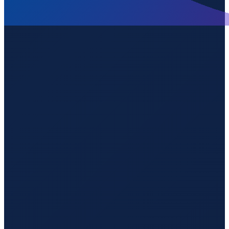
Lisbon
→
Guangzhou