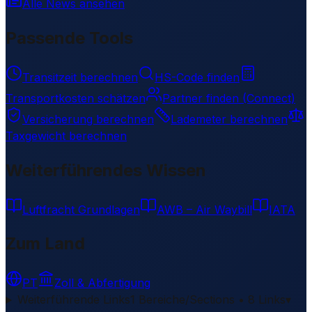
Alle News ansehen
Passende Tools
Transitzeit berechnen
HS-Code finden
Transportkosten schätzen
Partner finden (Connect)
Versicherung berechnen
Lademeter berechnen
Taxgewicht berechnen
Weiterführendes Wissen
Luftfracht Grundlagen
AWB – Air Waybill
IATA
Zum Land
PT
Zoll & Abfertigung
Weiterführende Links
1 Bereiche/Sections • 8 Links
▾