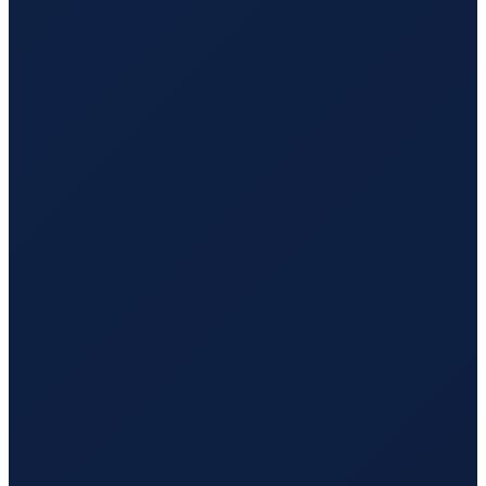
Lisbon
→
Tokyo