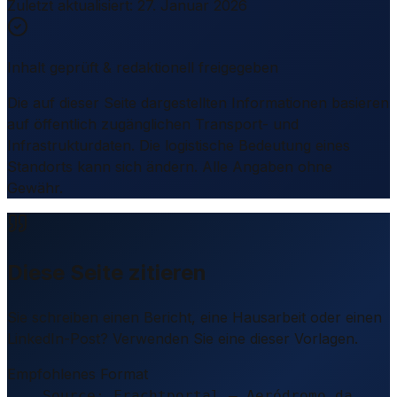
Zuletzt aktualisiert
:
27. Januar 2026
Inhalt geprüft & redaktionell freigegeben
Die auf dieser Seite dargestellten Informationen basieren
auf öffentlich zugänglichen Transport- und
Infrastrukturdaten. Die logistische Bedeutung eines
Standorts kann sich ändern. Alle Angaben ohne
Gewähr.
Diese Seite zitieren
Sie schreiben einen Bericht, eine Hausarbeit oder einen
LinkedIn-Post? Verwenden Sie eine dieser Vorlagen.
Empfohlenes Format
Source: Frachtportal – Aeródromo da