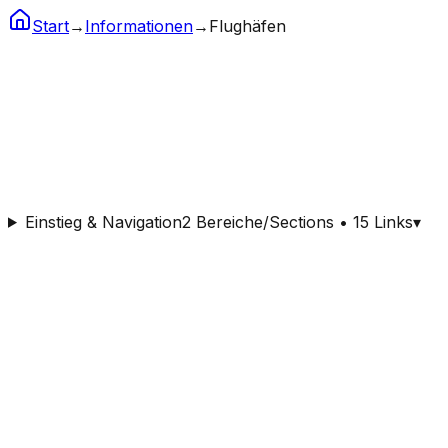
Start
→
Informationen
→
Flughäfen
Flughäfen
Internationale Flughäfen weltweit
Einstieg & Navigation
2 Bereiche/Sections • 15 Links
▾
Nach Buchstabe:
Alle
A
B
C
D
E
F
G
H
I
J
K
L
M
N
O
P
Flughafentyp:
Alle Typen
Grossflughafen
Mittelgross
Kleinflughafen
Heliport
Land:
Alle Regionen
Europa
Asien
Amerika
Naher Osten
Afrika
Oze
Deutschland
DE
USA
US
UK
GB
China
CN
Indien
IN
Australien
AU
Weitere Länder