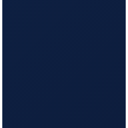
Lisbon
→
Busan