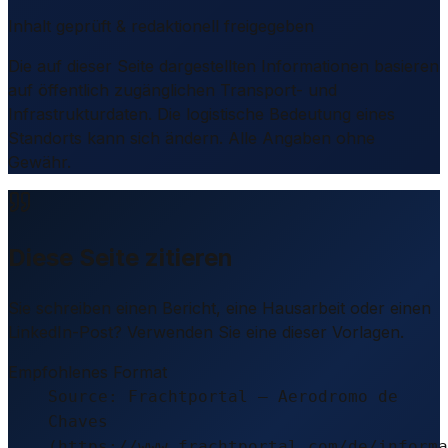
Inhalt geprüft & redaktionell freigegeben
Die auf dieser Seite dargestellten Informationen basieren
auf öffentlich zugänglichen Transport- und
Infrastrukturdaten. Die logistische Bedeutung eines
Standorts kann sich ändern. Alle Angaben ohne
Gewähr.
Diese Seite zitieren
Sie schreiben einen Bericht, eine Hausarbeit oder einen
LinkedIn-Post? Verwenden Sie eine dieser Vorlagen.
Empfohlenes Format
Source: Frachtportal – Aerodromo de
Chaves
(https://www.frachtportal.com/de/informa