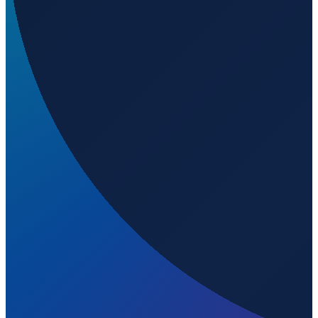
Lisbon
→
Shenzhen