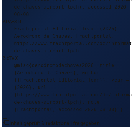
de-chaves-airport-lpch), accessed 2026-
08-08
APA-Stil
Frachtportal Editorial Team. (2026).
Aerodromo de Chaves. Frachtportal.
https://www.frachtportal.com/de/informat
de-chaves-airport-lpch
BibTeX
@misc{aerodromodechaves2026, title =
{Aerodromo de Chaves}, author =
{{Frachtportal Editorial Team}}, year =
{2026}, url =
{https://www.frachtportal.com/de/informa
de-chaves-airport-lpch}, note =
{Frachtportal, accessed 2026-08-08} }
Inhalt geprüft & redaktionell freigegeben.