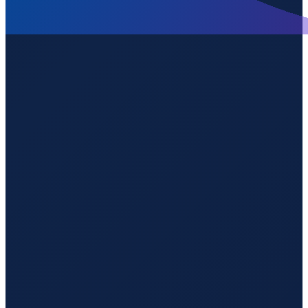
Lisbon
→
Guangzhou