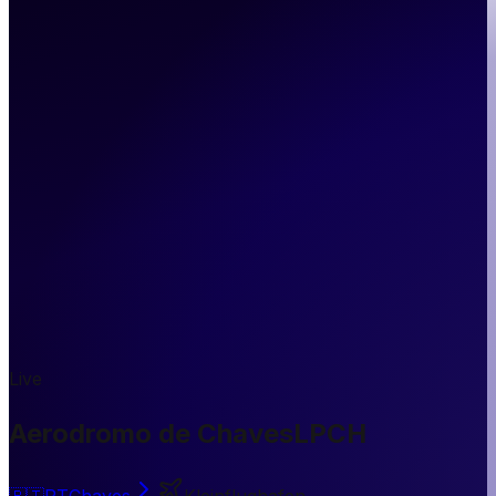
Live
Aerodromo de Chaves
LPCH
🇵🇹
PT
Chaves
Kleinflughafen