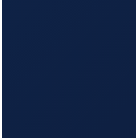
Lisbon
→
Hong Kong