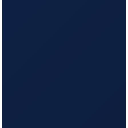
Lisbon
→
Tokyo