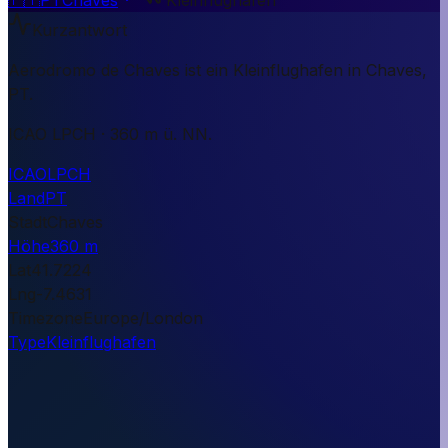
Kurzantwort
Aerodromo de Chaves ist ein Kleinflughafen in Chaves,
PT.
ICAO LPCH · 360 m ü. NN.
ICAO
LPCH
Land
PT
Stadt
Chaves
Höhe
360 m
Lat
41.7224
Lng
-7.4631
Timezone
Europe/London
Type
Kleinflughafen