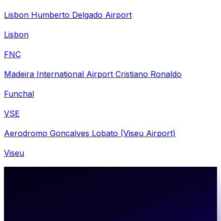
Lisbon Humberto Delgado Airport
Lisbon
FNC
Madeira International Airport Cristiano Ronaldo
Funchal
VSE
Aerodromo Goncalves Lobato (Viseu Airport)
Viseu