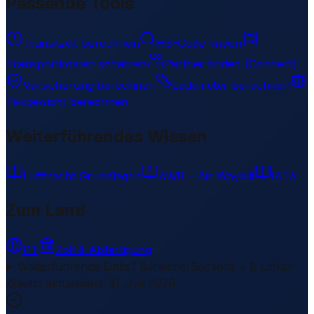
Passende Tools
Transitzeit berechnen
HS-Code finden
Transportkosten schätzen
Partner finden (Connect)
Versicherung berechnen
Lademeter berechnen
Taxgewicht berechnen
Weiterführendes Wissen
Luftfracht Grundlagen
AWB – Air Waybill
IATA
Zum Land
PT
Zoll & Abfertigung
Weiterführende Links
1 Bereiche/Sections • 8 Links
▾
Zuletzt aktualisiert
:
31. Juli 2026