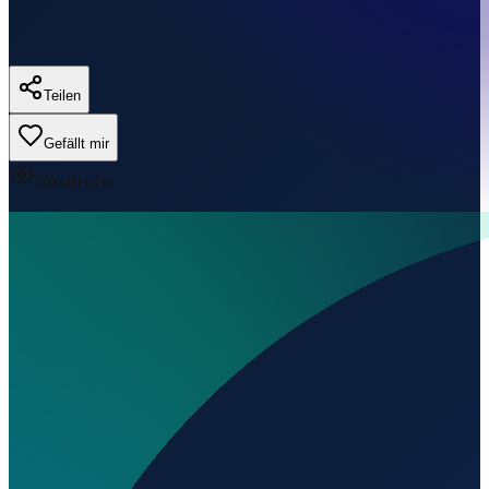
Teilen
Gefällt mir
0
Aufrufe