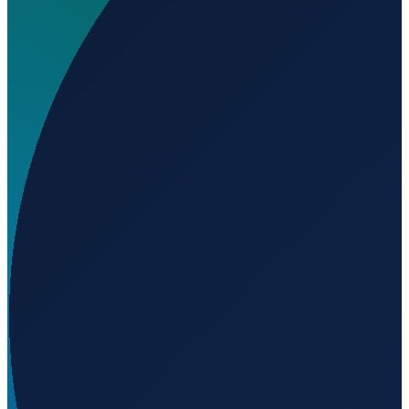
Wo liegt Aerodromo de Chaves?
▼
Was ist der ICAO-Code von Aerodromo de Chaves?
▼
Auf welcher Höhe liegt Aerodromo de Chaves?
▼
Wird geladen...
41.72236
,
-7.46306
360
m ü. NN
Lisbon
→
Shanghai