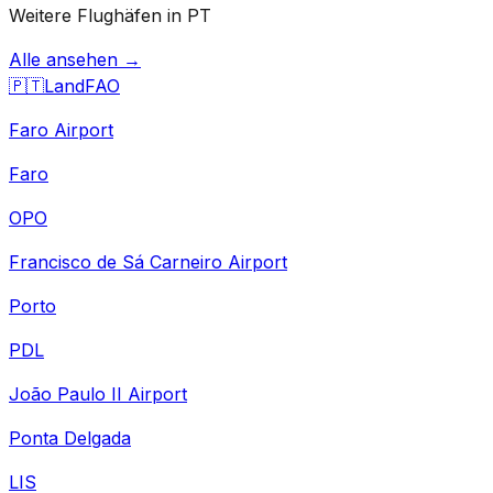
Weitere Flughäfen in PT
Alle ansehen →
🇵🇹
Land
FAO
Faro Airport
Faro
OPO
Francisco de Sá Carneiro Airport
Porto
PDL
João Paulo II Airport
Ponta Delgada
LIS