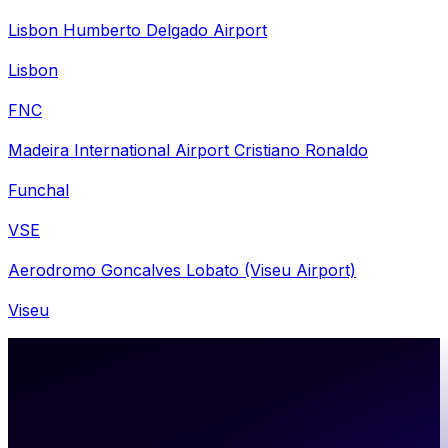
Lisbon Humberto Delgado Airport
Lisbon
FNC
Madeira International Airport Cristiano Ronaldo
Funchal
VSE
Aerodromo Goncalves Lobato (Viseu Airport)
Viseu