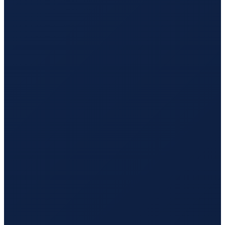
Lisbon
→
Hong Kong