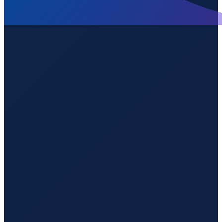
Lisbon
→
Guangzhou