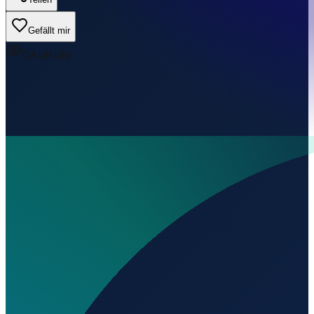
Gefällt mir
0
Aufrufe
Wo liegt Aeródromo de Pombal UL?
▼