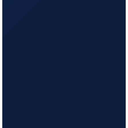
Lisbon
→
Busan