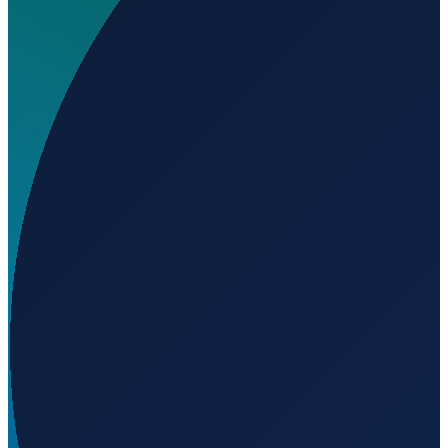
Wird geladen...
39.88563
,
-8.64969
Lisbon
→
Shanghai