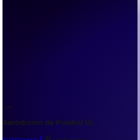
Live
Aeródromo de Pombal UL
🇵🇹
PT
Pombal
Kleinflughafen