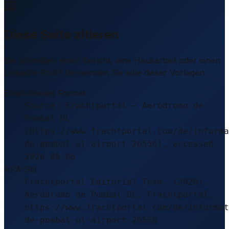
Diese Seite zitieren
Sie schreiben einen Bericht, eine Hausarbeit oder einen
LinkedIn-Post? Verwenden Sie eine dieser Vorlagen.
Empfohlenes Format
Source: Frachtportal – Aeródromo de
Pombal UL
(https://www.frachtportal.com/de/informa
de-pombal-ul-airport-26556), accessed
2026-08-06
APA-Stil
Frachtportal Editorial Team. (2026).
Aeródromo de Pombal UL. Frachtportal.
https://www.frachtportal.com/de/informat
de-pombal-ul-airport-26556