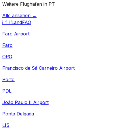
Weitere Flughäfen in PT
Alle ansehen →
🇵🇹
Land
FAO
Faro Airport
Faro
OPO
Francisco de Sá Carneiro Airport
Porto
PDL
João Paulo II Airport
Ponta Delgada
LIS