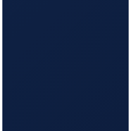
Lisbon
→
Tokyo