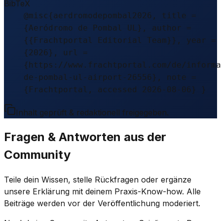
BibTeX
@misc{aerdromodepombal2026, title =
{Aeródromo de Pombal UL}, author =
{{Frachtportal Editorial Team}}, year =
{2026}, url =
{https://www.frachtportal.com/de/informa
de-pombal-ul-airport-26556}, note =
{Frachtportal, accessed 2026-08-06} }
Inhalt geprüft & redaktionell freigegeben.
Fragen & Antworten aus der
Community
Teile dein Wissen, stelle Rückfragen oder ergänze
unsere Erklärung mit deinem Praxis-Know-how. Alle
Beiträge werden vor der Veröffentlichung moderiert.