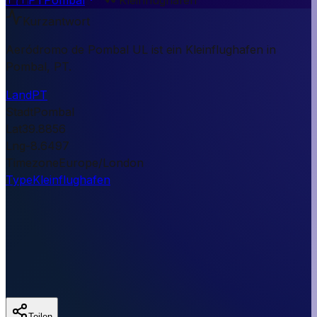
Kurzantwort
Aeródromo de Pombal UL ist ein Kleinflughafen in
Pombal, PT.
Land
PT
Stadt
Pombal
Lat
39.8856
Lng
-8.6497
Timezone
Europe/London
Type
Kleinflughafen
Teilen