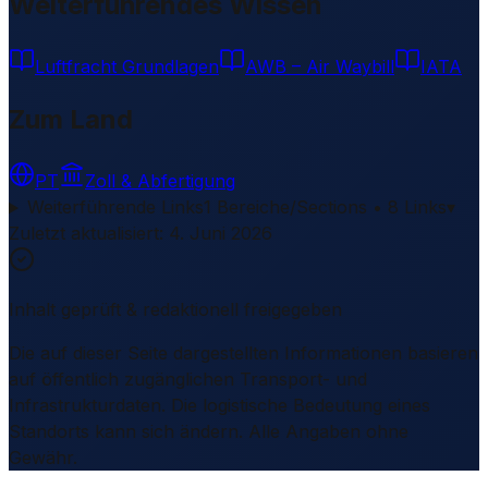
Weiterführendes Wissen
Luftfracht Grundlagen
AWB – Air Waybill
IATA
Zum Land
PT
Zoll & Abfertigung
Weiterführende Links
1 Bereiche/Sections • 8 Links
▾
Zuletzt aktualisiert
:
4. Juni 2026
Inhalt geprüft & redaktionell freigegeben
Die auf dieser Seite dargestellten Informationen basieren
auf öffentlich zugänglichen Transport- und
Infrastrukturdaten. Die logistische Bedeutung eines
Standorts kann sich ändern. Alle Angaben ohne
Gewähr.