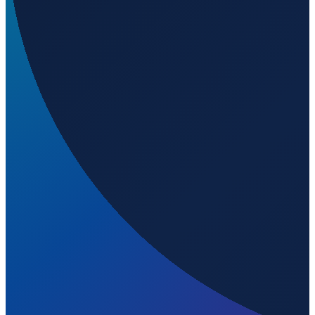
Lisbon
→
Shenzhen