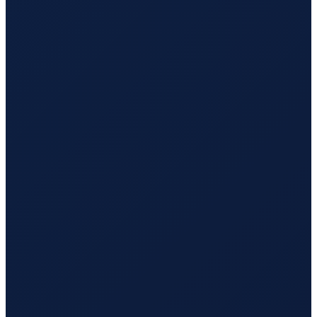
Los Angeles
→
Busan