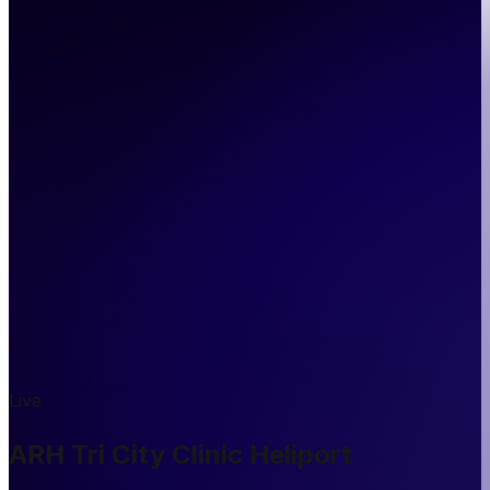
Live
ARH Tri City Clinic Heliport