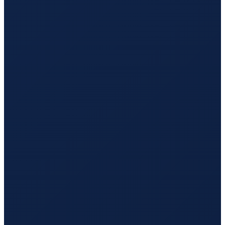
Los Angeles
→
Guangzhou