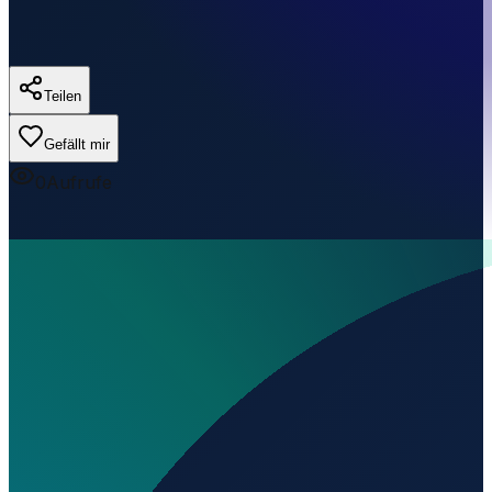
Teilen
Gefällt mir
0
Aufrufe