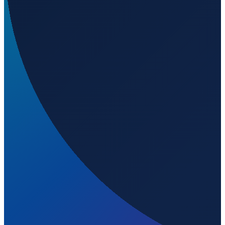
Los Angeles
→
Shanghai