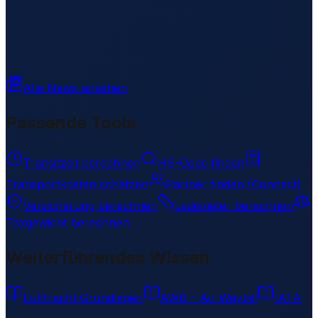
Alle News ansehen
Passende Tools
Transitzeit berechnen
HS-Code finden
Transportkosten schätzen
Partner finden (Connect)
Versicherung berechnen
Lademeter berechnen
Taxgewicht berechnen
Weiterführendes Wissen
Luftfracht Grundlagen
AWB – Air Waybill
IATA