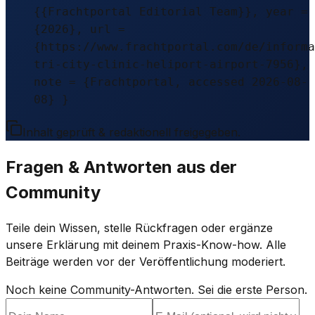
{{Frachtportal Editorial Team}}, year =
{2026}, url =
{https://www.frachtportal.com/de/informa
tri-city-clinic-heliport-airport-7956},
note = {Frachtportal, accessed 2026-08-
08} }
Inhalt geprüft & redaktionell freigegeben.
Fragen & Antworten aus der
Community
Teile dein Wissen, stelle Rückfragen oder ergänze
unsere Erklärung mit deinem Praxis-Know-how. Alle
Beiträge werden vor der Veröffentlichung moderiert.
Noch keine Community-Antworten. Sei die erste Person.