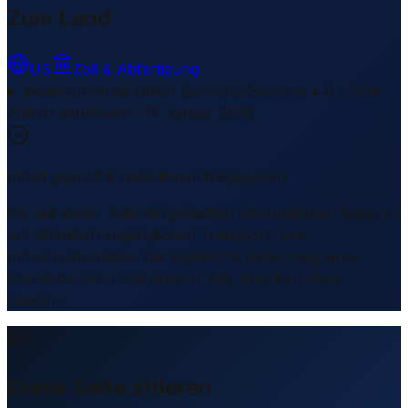
Zum Land
US
Zoll & Abfertigung
Weiterführende Links
1 Bereiche/Sections • 8 Links
▾
Zuletzt aktualisiert
:
27. Januar 2026
Inhalt geprüft & redaktionell freigegeben
Die auf dieser Seite dargestellten Informationen basieren
auf öffentlich zugänglichen Transport- und
Infrastrukturdaten. Die logistische Bedeutung eines
Standorts kann sich ändern. Alle Angaben ohne
Gewähr.
Diese Seite zitieren