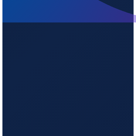
Los Angeles
→
Shenzhen