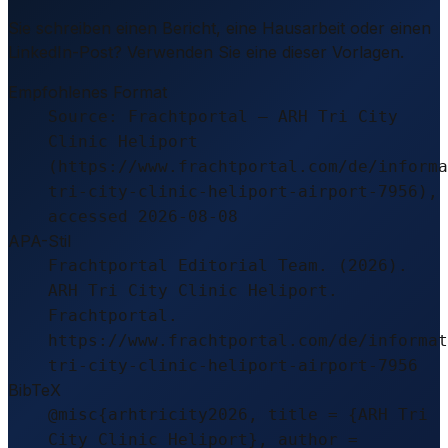
Sie schreiben einen Bericht, eine Hausarbeit oder einen
LinkedIn-Post? Verwenden Sie eine dieser Vorlagen.
Empfohlenes Format
Source: Frachtportal – ARH Tri City
Clinic Heliport
(https://www.frachtportal.com/de/informa
tri-city-clinic-heliport-airport-7956),
accessed 2026-08-08
APA-Stil
Frachtportal Editorial Team. (2026).
ARH Tri City Clinic Heliport.
Frachtportal.
https://www.frachtportal.com/de/informat
tri-city-clinic-heliport-airport-7956
BibTeX
@misc{arhtricity2026, title = {ARH Tri
City Clinic Heliport}, author =