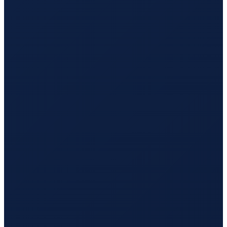
Los Angeles
→
Tokyo