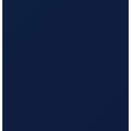
Lisbon
→
Busan