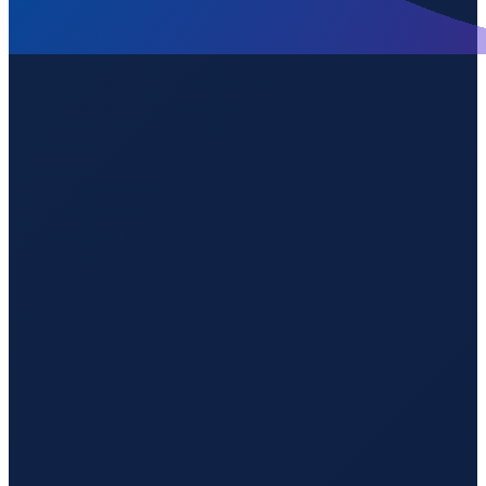
Lisbon
→
Guangzhou