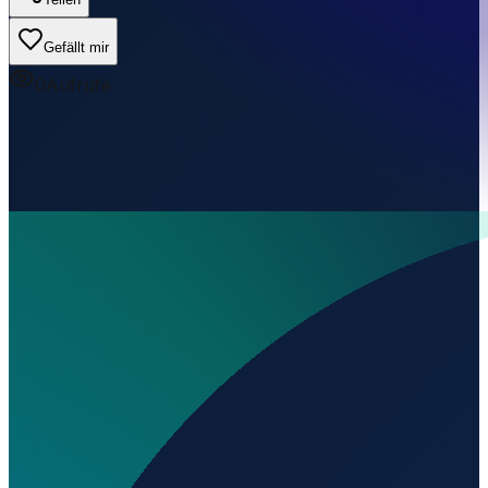
Gefällt mir
0
Aufrufe
Wo liegt Aerodromo da Pedra da Broa?
▼