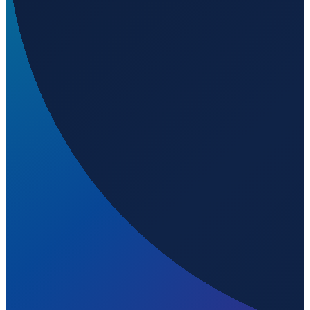
Lisbon
→
Shenzhen