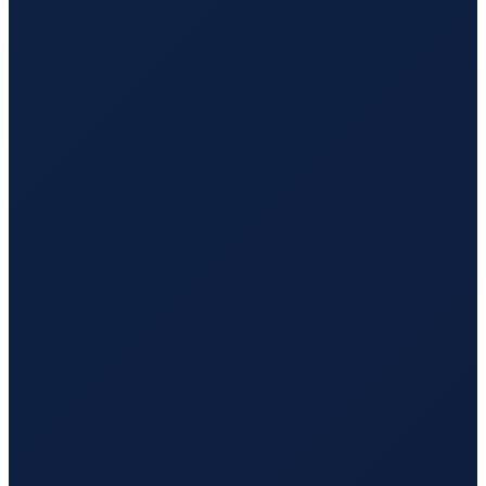
Lisbon
→
Tokyo