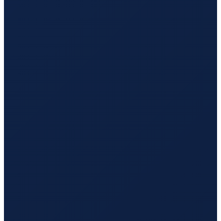
Lisbon
→
Hong Kong