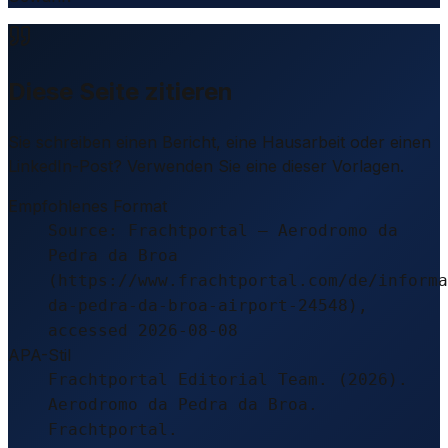
Diese Seite zitieren
Sie schreiben einen Bericht, eine Hausarbeit oder einen
LinkedIn-Post? Verwenden Sie eine dieser Vorlagen.
Empfohlenes Format
Source: Frachtportal – Aerodromo da
Pedra da Broa
(https://www.frachtportal.com/de/informa
da-pedra-da-broa-airport-24548),
accessed 2026-08-08
APA-Stil
Frachtportal Editorial Team. (2026).
Aerodromo da Pedra da Broa.
Frachtportal.