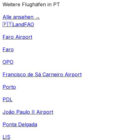
Weitere Flughäfen in PT
Alle ansehen →
🇵🇹
Land
FAO
Faro Airport
Faro
OPO
Francisco de Sá Carneiro Airport
Porto
PDL
João Paulo II Airport
Ponta Delgada
LIS