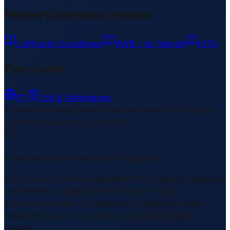
Weiterführendes Wissen
Luftfracht Grundlagen
AWB – Air Waybill
IATA
Zum Land
PT
Zoll & Abfertigung
Weiterführende Links
1 Bereiche/Sections • 8 Links
▾
Zuletzt aktualisiert
:
31. Juli 2026
Inhalt geprüft & redaktionell freigegeben
Die auf dieser Seite dargestellten Informationen basieren
auf öffentlich zugänglichen Transport- und
Infrastrukturdaten. Die logistische Bedeutung eines
Standorts kann sich ändern. Alle Angaben ohne
Gewähr.