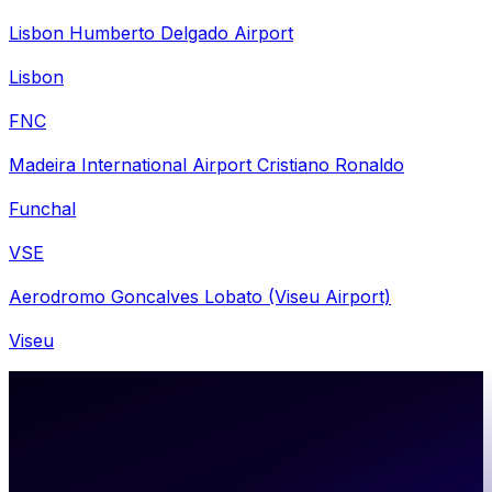
Lisbon Humberto Delgado Airport
Lisbon
FNC
Madeira International Airport Cristiano Ronaldo
Funchal
VSE
Aerodromo Goncalves Lobato (Viseu Airport)
Viseu