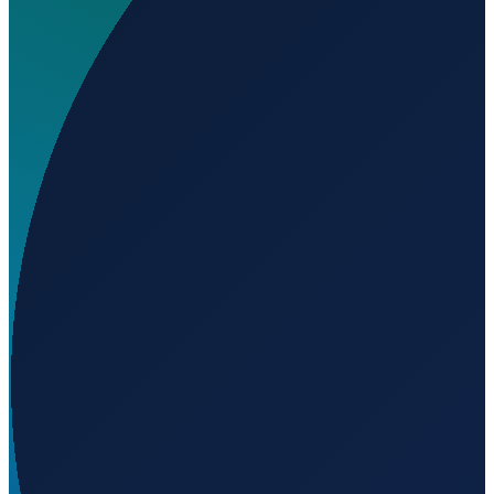
Wird geladen...
40.71896
,
-8.23794
Lisbon
→
Shanghai