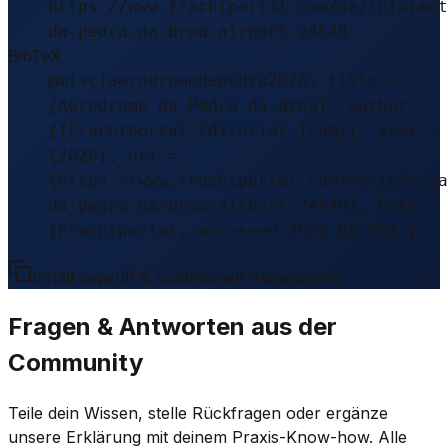
https://www.frachtportal.com/de/informat
da-pedra-da-broa-airport-24548
BibTeX
@misc{aerodromodapedra2026, title =
{Aerodromo da Pedra da Broa}, author =
{{Frachtportal Editorial Team}}, year =
{2026}, url =
{https://www.frachtportal.com/de/informa
da-pedra-da-broa-airport-24548}, note =
{Frachtportal, accessed 2026-08-08} }
Inhalt geprüft & redaktionell freigegeben.
Fragen & Antworten aus der
Community
Teile dein Wissen, stelle Rückfragen oder ergänze
unsere Erklärung mit deinem Praxis-Know-how. Alle