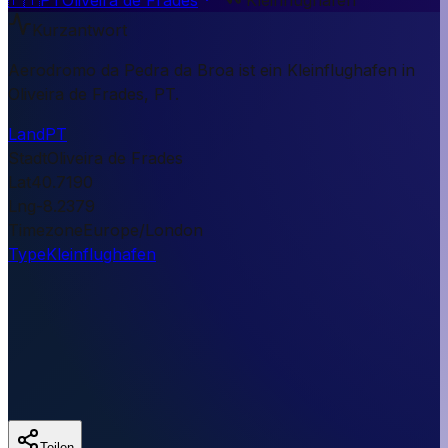
Kurzantwort
Aerodromo da Pedra da Broa ist ein Kleinflughafen in
Oliveira de Frades, PT.
Land
PT
Stadt
Oliveira de Frades
Lat
40.7190
Lng
-8.2379
Timezone
Europe/London
Type
Kleinflughafen
Teilen