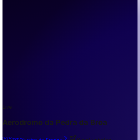
Live
Aerodromo da Pedra da Broa
🇵🇹
PT
Oliveira de Frades
Kleinflughafen