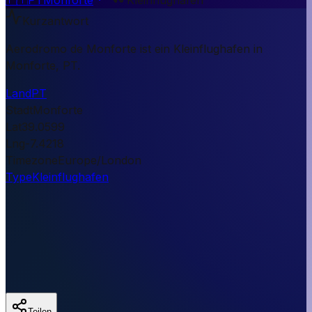
Kurzantwort
Aerodromo de Monforte ist ein Kleinflughafen in
Monforte, PT.
Land
PT
Stadt
Monforte
Lat
39.0599
Lng
-7.4218
Timezone
Europe/London
Type
Kleinflughafen
Teilen