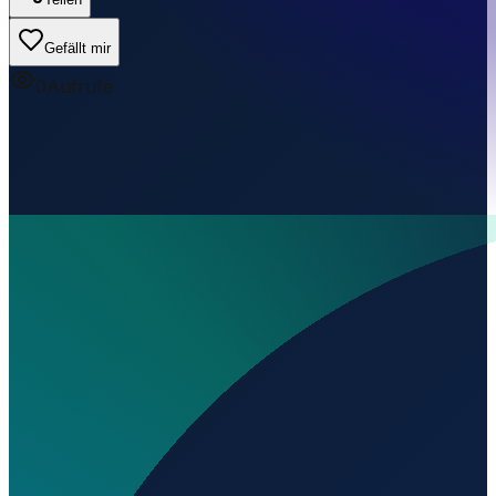
Gefällt mir
0
Aufrufe
Wo liegt Aerodromo de Monforte?
▼