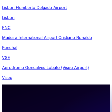
Lisbon Humberto Delgado Airport
Lisbon
FNC
Madeira International Airport Cristiano Ronaldo
Funchal
VSE
Aerodromo Goncalves Lobato (Viseu Airport)
Viseu