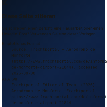
Diese Seite zitieren
Sie schreiben einen Bericht, eine Hausarbeit oder einen
LinkedIn-Post? Verwenden Sie eine dieser Vorlagen.
Empfohlenes Format
Source: Frachtportal – Aerodromo de
Monforte
(https://www.frachtportal.com/de/informa
de-monforte-airport-21844), accessed
2026-08-08
APA-Stil
Frachtportal Editorial Team. (2026).
Aerodromo de Monforte. Frachtportal.
https://www.frachtportal.com/de/informat
de-monforte-airport-21844