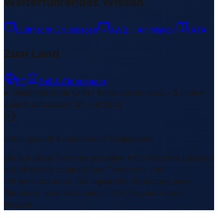
Weiterführendes Wissen
Luftfracht Grundlagen
AWB – Air Waybill
IATA
Zum Land
PT
Zoll & Abfertigung
Weiterführende Links
1 Bereiche/Sections • 8 Links
▾
Zuletzt aktualisiert
:
31. Juli 2026
Inhalt geprüft & redaktionell freigegeben
Die auf dieser Seite dargestellten Informationen basieren
auf öffentlich zugänglichen Transport- und
Infrastrukturdaten. Die logistische Bedeutung eines
Standorts kann sich ändern. Alle Angaben ohne
Gewähr.