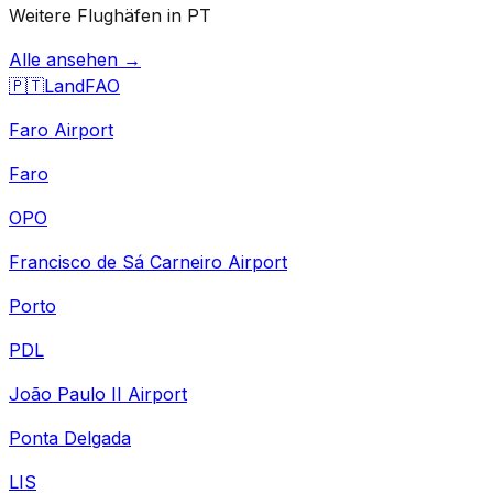
Weitere Flughäfen in PT
Alle ansehen →
🇵🇹
Land
FAO
Faro Airport
Faro
OPO
Francisco de Sá Carneiro Airport
Porto
PDL
João Paulo II Airport
Ponta Delgada
LIS