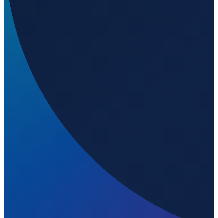
Lisbon
→
Shenzhen