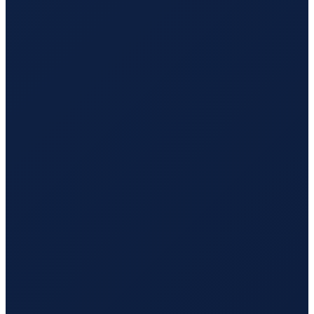
Lisbon
→
Tokyo