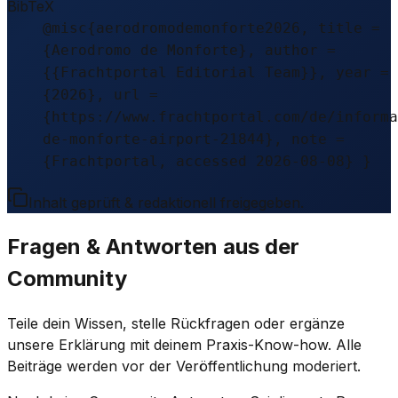
BibTeX
@misc{aerodromodemonforte2026, title =
{Aerodromo de Monforte}, author =
{{Frachtportal Editorial Team}}, year =
{2026}, url =
{https://www.frachtportal.com/de/informa
de-monforte-airport-21844}, note =
{Frachtportal, accessed 2026-08-08} }
Inhalt geprüft & redaktionell freigegeben.
Fragen & Antworten aus der
Community
Teile dein Wissen, stelle Rückfragen oder ergänze
unsere Erklärung mit deinem Praxis-Know-how. Alle
Beiträge werden vor der Veröffentlichung moderiert.