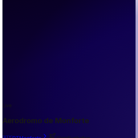
Live
Aerodromo de Monforte
🇵🇹
PT
Monforte
Kleinflughafen