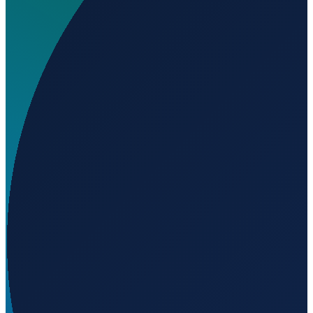
Wird geladen...
39.05990
,
-7.42175
Lisbon
→
Shanghai