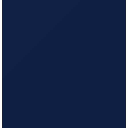
Lisbon
→
Hong Kong