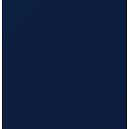
Lisbon
→
Busan