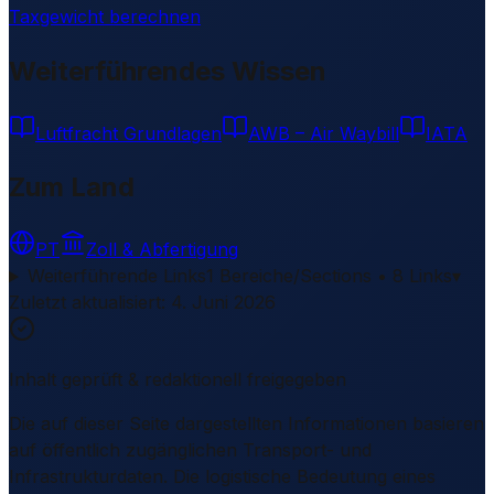
Taxgewicht berechnen
Weiterführendes Wissen
Luftfracht Grundlagen
AWB – Air Waybill
IATA
Zum Land
PT
Zoll & Abfertigung
Weiterführende Links
1 Bereiche/Sections • 8 Links
▾
Zuletzt aktualisiert
:
4. Juni 2026
Inhalt geprüft & redaktionell freigegeben
Die auf dieser Seite dargestellten Informationen basieren
auf öffentlich zugänglichen Transport- und
Infrastrukturdaten. Die logistische Bedeutung eines