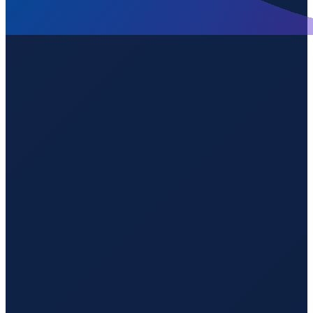
Lisbon
→
Guangzhou