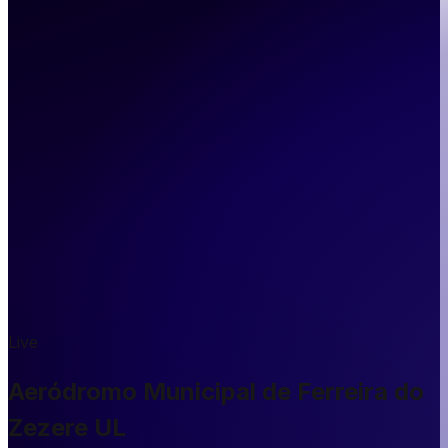
Live
Aeródromo Municipal de Ferreira do
Zezere UL