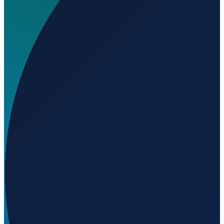
Wo liegt Aeródromo Municipal de Ferreira do Zezere
UL?
▼
Wird geladen...
39.68206
,
-8.25319
Lisbon
→
Shanghai