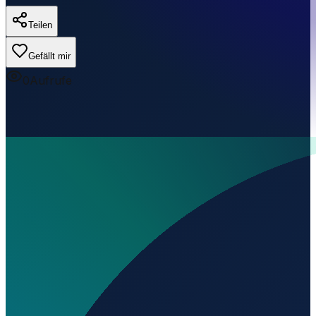
Teilen
Gefällt mir
0
Aufrufe