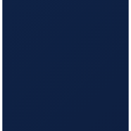
Lisbon
→
Hong Kong