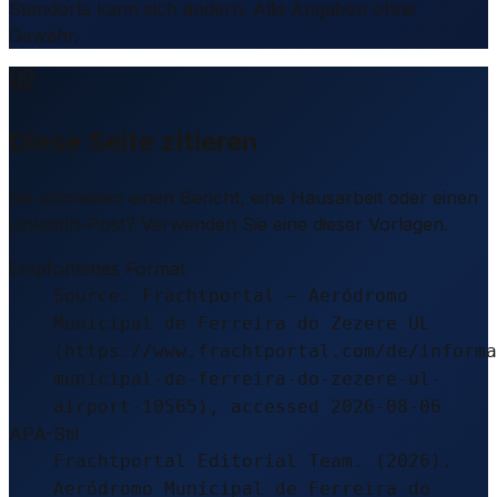
Standorts kann sich ändern. Alle Angaben ohne
Gewähr.
Diese Seite zitieren
Sie schreiben einen Bericht, eine Hausarbeit oder einen
LinkedIn-Post? Verwenden Sie eine dieser Vorlagen.
Empfohlenes Format
Source: Frachtportal – Aeródromo
Municipal de Ferreira do Zezere UL
(https://www.frachtportal.com/de/informa
municipal-de-ferreira-do-zezere-ul-
airport-10565), accessed 2026-08-06
APA-Stil
Frachtportal Editorial Team. (2026).
Aeródromo Municipal de Ferreira do