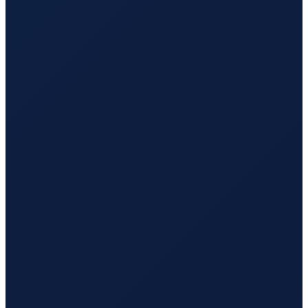
Lisbon
→
Busan