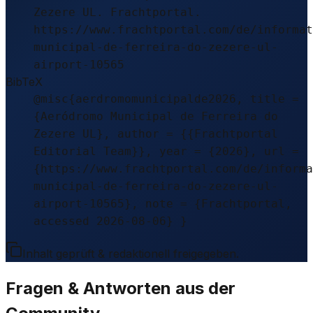
Zezere UL. Frachtportal.
https://www.frachtportal.com/de/informat
municipal-de-ferreira-do-zezere-ul-
airport-10565
BibTeX
@misc{aerdromomunicipalde2026, title =
{Aeródromo Municipal de Ferreira do
Zezere UL}, author = {{Frachtportal
Editorial Team}}, year = {2026}, url =
{https://www.frachtportal.com/de/informa
municipal-de-ferreira-do-zezere-ul-
airport-10565}, note = {Frachtportal,
accessed 2026-08-06} }
Inhalt geprüft & redaktionell freigegeben.
Fragen & Antworten aus der