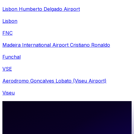
Lisbon Humberto Delgado Airport
Lisbon
FNC
Madeira International Airport Cristiano Ronaldo
Funchal
VSE
Aerodromo Goncalves Lobato (Viseu Airport)
Viseu