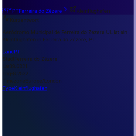
🇵🇹
PT
Ferreira do Zêzere
Kleinflughafen
Kurzantwort
Aeródromo Municipal de Ferreira do Zezere UL ist ein
Kleinflughafen in Ferreira do Zêzere, PT.
Land
PT
Stadt
Ferreira do Zêzere
Lat
39.6821
Lng
-8.2532
Timezone
Europe/London
Type
Kleinflughafen