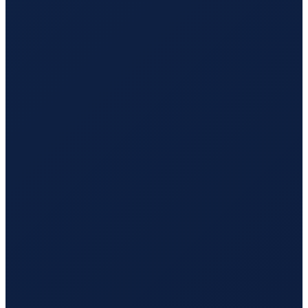
Lisbon
→
Tokyo