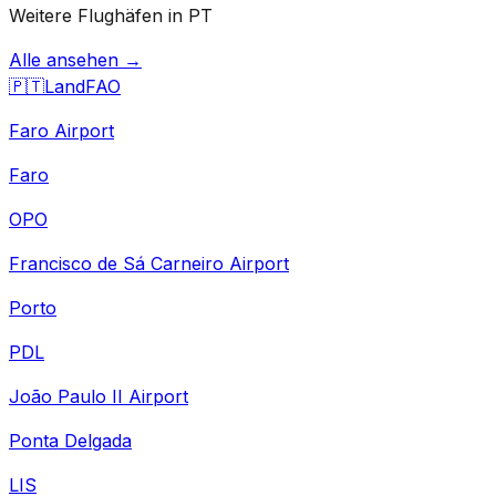
Weitere Flughäfen in PT
Alle ansehen →
🇵🇹
Land
FAO
Faro Airport
Faro
OPO
Francisco de Sá Carneiro Airport
Porto
PDL
João Paulo II Airport
Ponta Delgada
LIS