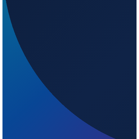
Lisbon
→
Shenzhen