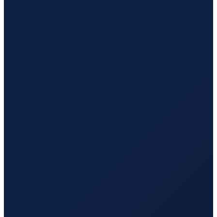
Lisbon
→
Tokyo