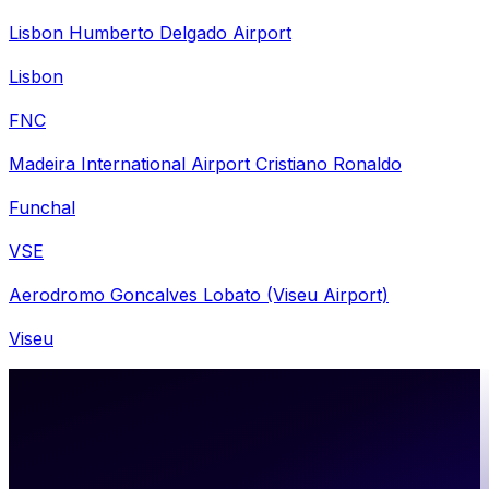
Lisbon Humberto Delgado Airport
Lisbon
FNC
Madeira International Airport Cristiano Ronaldo
Funchal
VSE
Aerodromo Goncalves Lobato (Viseu Airport)
Viseu