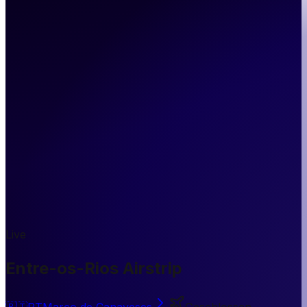
Live
Entre-os-Rios Airstrip
🇵🇹
PT
Marco de Canaveses
Geschlossen