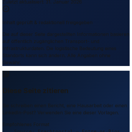
Zuletzt aktualisiert
:
31. Januar 2026
Inhalt geprüft & redaktionell freigegeben
Die auf dieser Seite dargestellten Informationen basieren
auf öffentlich zugänglichen Transport- und
Infrastrukturdaten. Die logistische Bedeutung eines
Standorts kann sich ändern. Alle Angaben ohne
Gewähr.
Diese Seite zitieren
Sie schreiben einen Bericht, eine Hausarbeit oder einen
LinkedIn-Post? Verwenden Sie eine dieser Vorlagen.
Empfohlenes Format
Source: Frachtportal – Entre-os-Rios