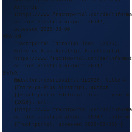
Airstrip
(https://www.frachtportal.com/de/informa
os-rios-airstrip-airport-20347),
accessed 2026-08-06
APA-Stil
Frachtportal Editorial Team. (2026).
Entre-os-Rios Airstrip. Frachtportal.
https://www.frachtportal.com/de/informat
os-rios-airstrip-airport-20347
BibTeX
@misc{entreosriosairstrip2026, title =
{Entre-os-Rios Airstrip}, author =
{{Frachtportal Editorial Team}}, year =
{2026}, url =
{https://www.frachtportal.com/de/informa
os-rios-airstrip-airport-20347}, note =
{Frachtportal, accessed 2026-08-06} }