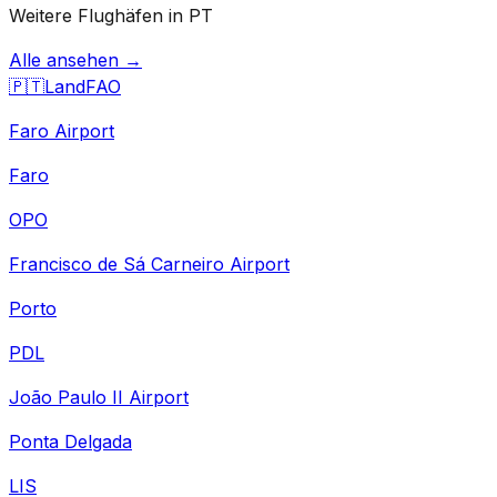
Weitere Flughäfen in PT
Alle ansehen →
🇵🇹
Land
FAO
Faro Airport
Faro
OPO
Francisco de Sá Carneiro Airport
Porto
PDL
João Paulo II Airport
Ponta Delgada
LIS