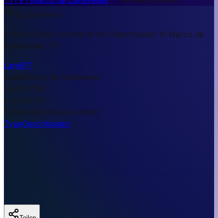
Kurzantwort
Entre-os-Rios Airstrip ist ein Geschlossen in Marco de
Canaveses, PT.
Land
PT
Stadt
Marco de Canaveses
Lat
41.0759
Lng
-8.2715
Timezone
Europe/London
Type
Geschlossen
Teilen