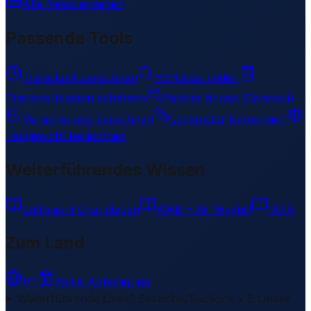
Alle News ansehen
Passende Tools
Transitzeit berechnen
HS-Code finden
Transportkosten schätzen
Partner finden (Connect)
Versicherung berechnen
Lademeter berechnen
Taxgewicht berechnen
Weiterführendes Wissen
Luftfracht Grundlagen
AWB – Air Waybill
IATA
Zum Land
PT
Zoll & Abfertigung
Weiterführende Links
1 Bereiche/Sections • 8 Links
▾