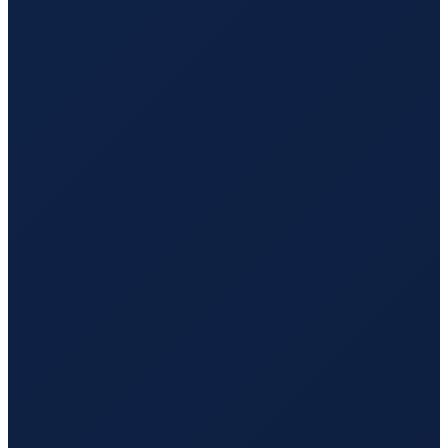
Lisbon
→
Hong Kong