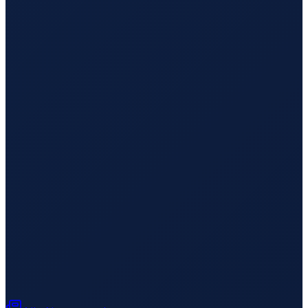
Lisbon
→
Busan