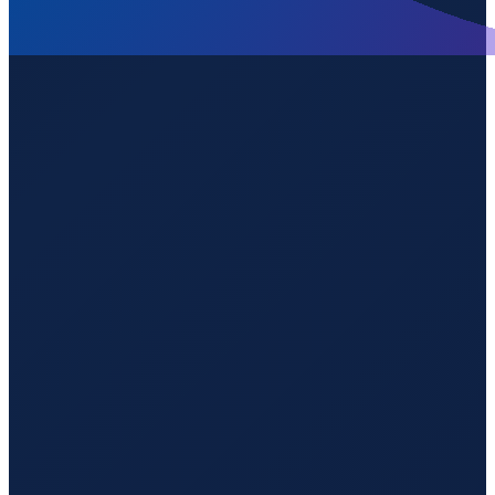
Lisbon
→
Guangzhou