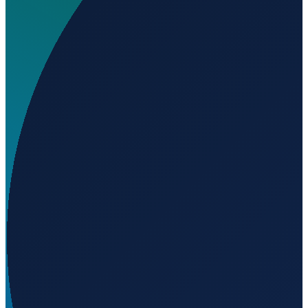
Wo liegt Entre-os-Rios Airstrip?
▼
Wird geladen...
41.07592
,
-8.27148
Lisbon
→
Shanghai