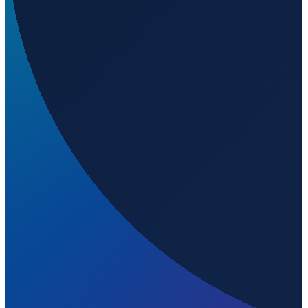
Lisbon
→
Shenzhen