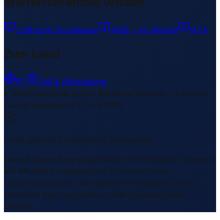
Weiterführendes Wissen
Luftfracht Grundlagen
AWB – Air Waybill
IATA
Zum Land
PT
Zoll & Abfertigung
Weiterführende Links
1 Bereiche/Sections • 8 Links
▾
Zuletzt aktualisiert
:
31. Juli 2026
Inhalt geprüft & redaktionell freigegeben
Die auf dieser Seite dargestellten Informationen basieren
auf öffentlich zugänglichen Transport- und
Infrastrukturdaten. Die logistische Bedeutung eines
Standorts kann sich ändern. Alle Angaben ohne
Gewähr.