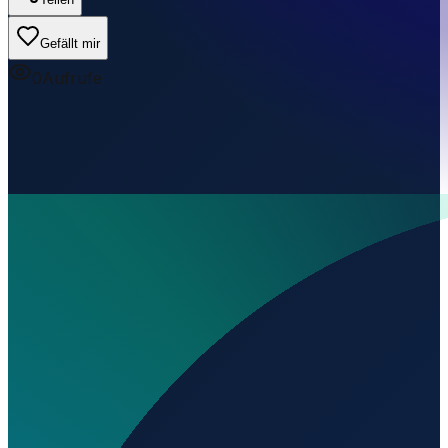
Gefällt mir
0
Aufrufe
Wo liegt Aerodromo de Muge?
▼