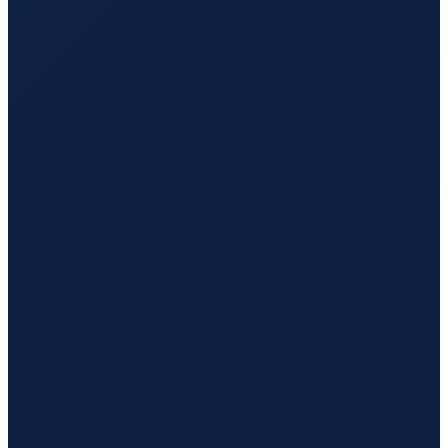
Lisbon
→
Hong Kong