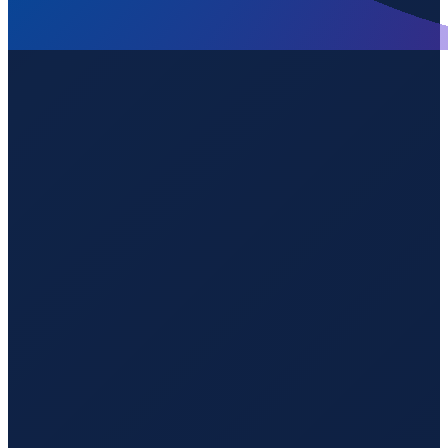
Lisbon
→
Guangzhou