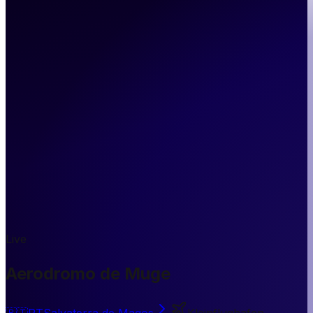
Live
Aerodromo de Muge
🇵🇹
PT
Salvaterra de Magos
Kleinflughafen