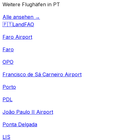
Weitere Flughäfen in PT
Alle ansehen →
🇵🇹
Land
FAO
Faro Airport
Faro
OPO
Francisco de Sá Carneiro Airport
Porto
PDL
João Paulo II Airport
Ponta Delgada
LIS