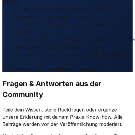
BibTeX
@misc{aerodromodemuge2026, title =
{Aerodromo de Muge}, author =
{{Frachtportal Editorial Team}}, year =
{2026}, url =
{https://www.frachtportal.com/de/informa
de-muge-airport-29238}, note =
{Frachtportal, accessed 2026-08-08} }
Inhalt geprüft & redaktionell freigegeben.
Fragen & Antworten aus der
Community
Teile dein Wissen, stelle Rückfragen oder ergänze
unsere Erklärung mit deinem Praxis-Know-how. Alle
Beiträge werden vor der Veröffentlichung moderiert.