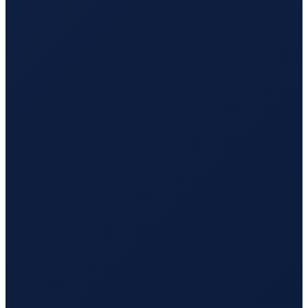
Lisbon
→
Busan