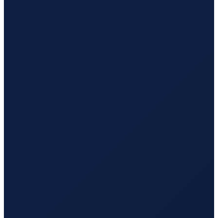
Lisbon
→
Tokyo