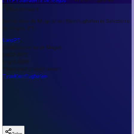
Kurzantwort
Aerodromo de Muge ist ein Kleinflughafen in Salvaterra
de Magos, PT.
Land
PT
Stadt
Salvaterra de Magos
Lat
39.0972
Lng
-8.6589
Timezone
Europe/London
Type
Kleinflughafen
Teilen