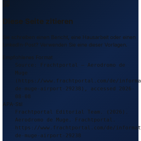
Diese Seite zitieren
Sie schreiben einen Bericht, eine Hausarbeit oder einen
LinkedIn-Post? Verwenden Sie eine dieser Vorlagen.
Empfohlenes Format
Source: Frachtportal – Aerodromo de
Muge
(https://www.frachtportal.com/de/informa
de-muge-airport-29238), accessed 2026-
08-08
APA-Stil
Frachtportal Editorial Team. (2026).
Aerodromo de Muge. Frachtportal.
https://www.frachtportal.com/de/informat
de-muge-airport-29238