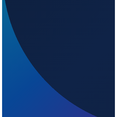
Lisbon
→
Shenzhen