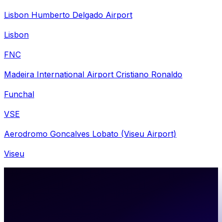
Lisbon Humberto Delgado Airport
Lisbon
FNC
Madeira International Airport Cristiano Ronaldo
Funchal
VSE
Aerodromo Goncalves Lobato (Viseu Airport)
Viseu