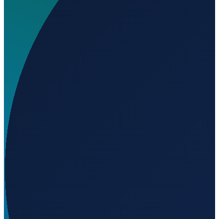
Wird geladen...
39.09716
,
-8.65886
Lisbon
→
Shanghai