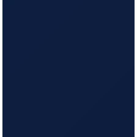
Los Angeles
→
Busan