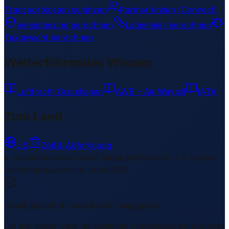
Transportkosten schätzen
Partner finden (Connect)
Versicherung berechnen
Lademeter berechnen
Taxgewicht berechnen
Weiterführendes Wissen
Luftfracht Grundlagen
AWB – Air Waybill
IATA
Zum Land
US
Zoll & Abfertigung
Weiterführende Links
1 Bereiche/Sections • 8 Links
▾
Zuletzt aktualisiert
:
5. Juni 2026
Inhalt geprüft & redaktionell freigegeben
Die auf dieser Seite dargestellten Informationen basieren