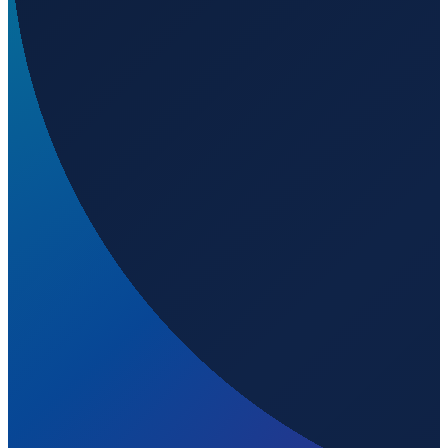
Los Angeles
→
Shenzhen