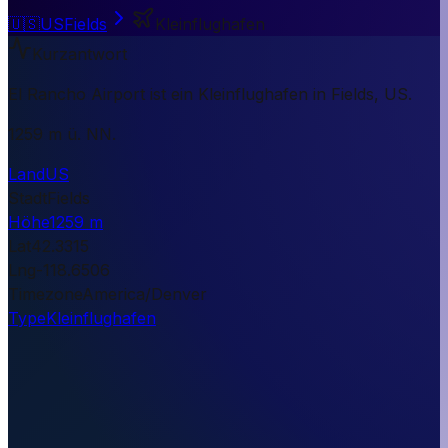
🇺🇸
US
Fields
Kleinflughafen
Kurzantwort
El Rancho Airport ist ein Kleinflughafen in Fields, US.
1259 m ü. NN.
Land
US
Stadt
Fields
Höhe
1259 m
Lat
42.3315
Lng
-118.6506
Timezone
America/Denver
Type
Kleinflughafen