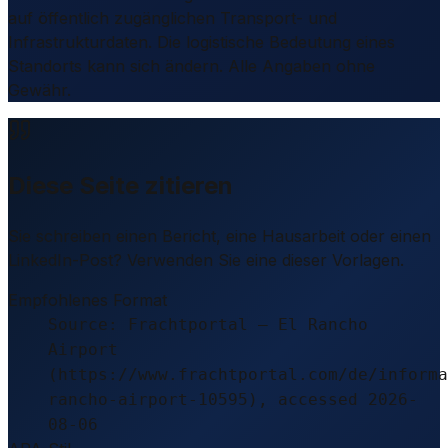
auf öffentlich zugänglichen Transport- und
Infrastrukturdaten. Die logistische Bedeutung eines
Standorts kann sich ändern. Alle Angaben ohne
Gewähr.
Diese Seite zitieren
Sie schreiben einen Bericht, eine Hausarbeit oder einen
LinkedIn-Post? Verwenden Sie eine dieser Vorlagen.
Empfohlenes Format
Source: Frachtportal – El Rancho
Airport
(https://www.frachtportal.com/de/informa
rancho-airport-10595), accessed 2026-
08-06