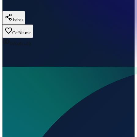
Teilen
Gefällt mir
0
Aufrufe