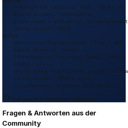
APA-Stil
Frachtportal Editorial Team. (2026). El
Rancho Airport. Frachtportal.
https://www.frachtportal.com/de/informat
rancho-airport-10595
BibTeX
@misc{elranchoairport2026, title = {El
Rancho Airport}, author =
{{Frachtportal Editorial Team}}, year =
{2026}, url =
{https://www.frachtportal.com/de/informa
rancho-airport-10595}, note =
{Frachtportal, accessed 2026-08-06} }
Inhalt geprüft & redaktionell freigegeben.
Fragen & Antworten aus der
Community