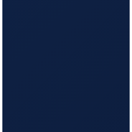
Los Angeles
→
Tokyo