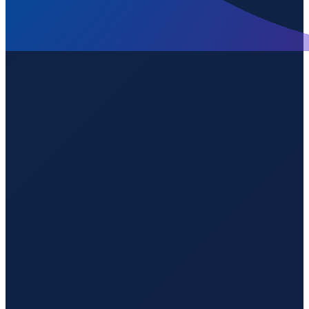
Los Angeles
→
Guangzhou