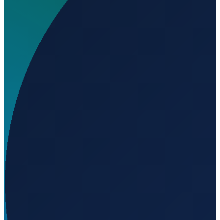
Wo liegt El Rancho Airport?
▼
Auf welcher Höhe liegt El Rancho Airport?
▼
Wird geladen...
42.33149
,
-118.65061
1259
m ü. NN
Los Angeles
→
Shanghai