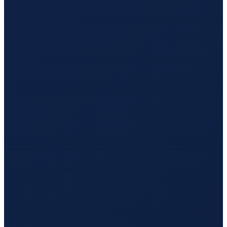
Los Angeles
→
Hong Kong