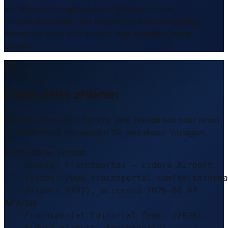
auf öffentlich zugänglichen Transport- und
Infrastrukturdaten. Die logistische Bedeutung eines
Standorts kann sich ändern. Alle Angaben ohne
Gewähr.
Diese Seite zitieren
Sie schreiben einen Bericht, eine Hausarbeit oder einen
LinkedIn-Post? Verwenden Sie eine dieser Vorlagen.
Empfohlenes Format
Source: Frachtportal – Eldora Airport
(https://www.frachtportal.com/de/informa
airport-9737), accessed 2026-08-07
APA-Stil
Frachtportal Editorial Team. (2026).