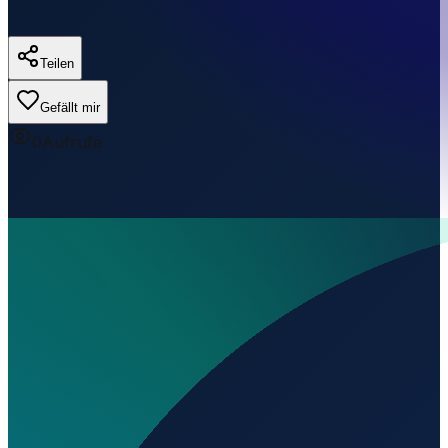
Teilen
Gefällt mir
0
Aufrufe