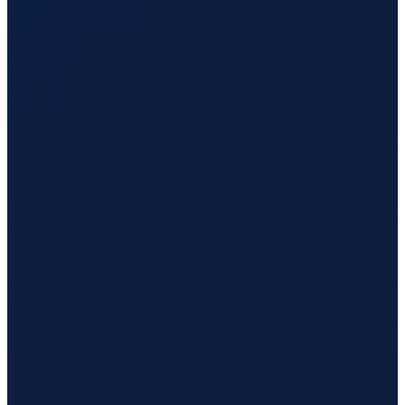
Los Angeles
→
Busan