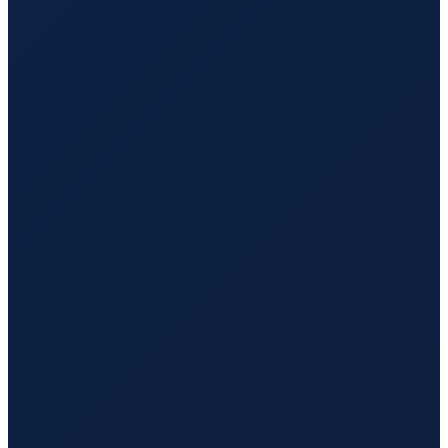
Los Angeles
→
Tokyo