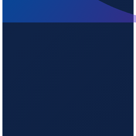
Los Angeles
→
Guangzhou