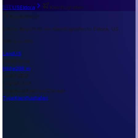
🇺🇸
US
Eldora
Kleinflughafen
Kurzantwort
Eldora Airport ist ein Kleinflughafen in Eldora, US.
298 m ü. NN.
Land
US
Stadt
Eldora
Höhe
298 m
Lat
42.3302
Lng
-93.1143
Timezone
America/Chicago
Type
Kleinflughafen