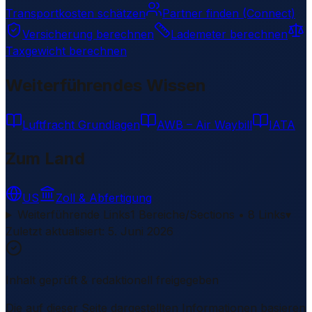
Transportkosten schätzen
Partner finden (Connect)
Versicherung berechnen
Lademeter berechnen
Taxgewicht berechnen
Weiterführendes Wissen
Luftfracht Grundlagen
AWB – Air Waybill
IATA
Zum Land
US
Zoll & Abfertigung
Weiterführende Links
1 Bereiche/Sections • 8 Links
▾
Zuletzt aktualisiert
:
5. Juni 2026
Inhalt geprüft & redaktionell freigegeben
Die auf dieser Seite dargestellten Informationen basieren