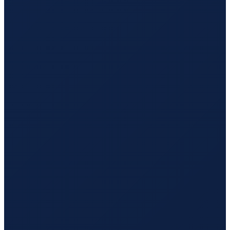
Los Angeles
→
Hong Kong