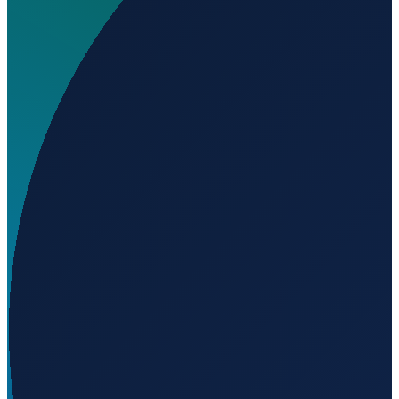
Wo liegt Eldora Airport?
▼
Auf welcher Höhe liegt Eldora Airport?
▼
Wird geladen...
42.33018
,
-93.11429
298
m ü. NN
Los Angeles
→
Shanghai