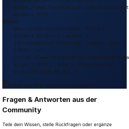
Eldora Airport. Frachtportal.
https://www.frachtportal.com/de/informat
airport-9737
BibTeX
@misc{eldoraairport2026, title =
{Eldora Airport}, author =
{{Frachtportal Editorial Team}}, year =
{2026}, url =
{https://www.frachtportal.com/de/informa
airport-9737}, note = {Frachtportal,
accessed 2026-08-07} }
Inhalt geprüft & redaktionell freigegeben.
Fragen & Antworten aus der
Community
Teile dein Wissen, stelle Rückfragen oder ergänze