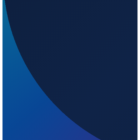
Los Angeles
→
Shenzhen