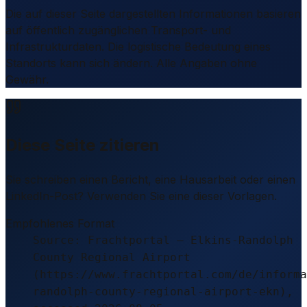
Die auf dieser Seite dargestellten Informationen basieren
auf öffentlich zugänglichen Transport- und
Infrastrukturdaten. Die logistische Bedeutung eines
Standorts kann sich ändern. Alle Angaben ohne
Gewähr.
Diese Seite zitieren
Sie schreiben einen Bericht, eine Hausarbeit oder einen
LinkedIn-Post? Verwenden Sie eine dieser Vorlagen.
Empfohlenes Format
Source: Frachtportal – Elkins-Randolph
County Regional Airport
(https://www.frachtportal.com/de/informa
randolph-county-regional-airport-ekn),