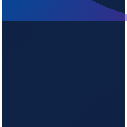
Los Angeles
→
Shenzhen