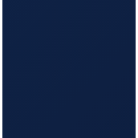
Los Angeles
→
Hong Kong