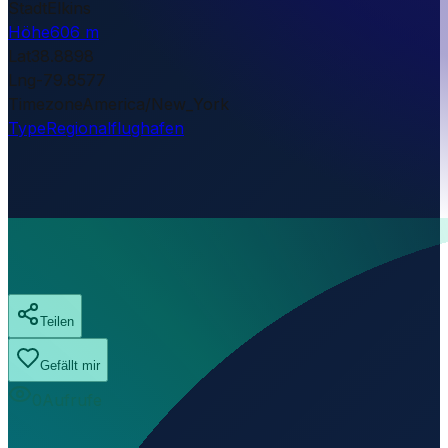
Stadt
Elkins
Höhe
606 m
Lat
38.8898
Lng
-79.8577
Timezone
America/New_York
Type
Regionalflughafen
Teilen
Gefällt mir
0
Aufrufe