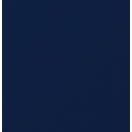
Los Angeles
→
Tokyo