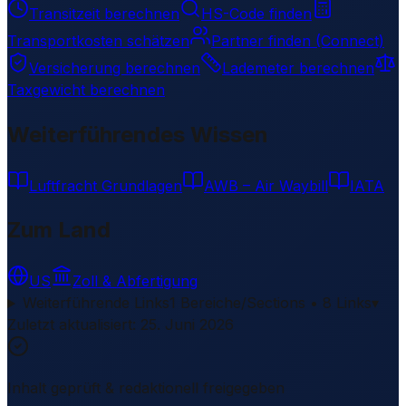
Transitzeit berechnen
HS-Code finden
Transportkosten schätzen
Partner finden (Connect)
Versicherung berechnen
Lademeter berechnen
Taxgewicht berechnen
Weiterführendes Wissen
Luftfracht Grundlagen
AWB – Air Waybill
IATA
Zum Land
US
Zoll & Abfertigung
Weiterführende Links
1 Bereiche/Sections • 8 Links
▾
Zuletzt aktualisiert
:
25. Juni 2026
Inhalt geprüft & redaktionell freigegeben