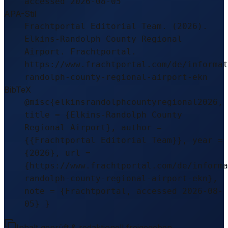
accessed 2026-08-05
APA-Stil
Frachtportal Editorial Team. (2026).
Elkins-Randolph County Regional
Airport. Frachtportal.
https://www.frachtportal.com/de/informat
randolph-county-regional-airport-ekn
BibTeX
@misc{elkinsrandolphcountyregional2026,
title = {Elkins-Randolph County
Regional Airport}, author =
{{Frachtportal Editorial Team}}, year =
{2026}, url =
{https://www.frachtportal.com/de/informa
randolph-county-regional-airport-ekn},
note = {Frachtportal, accessed 2026-08-
05} }
Inhalt geprüft & redaktionell freigegeben.