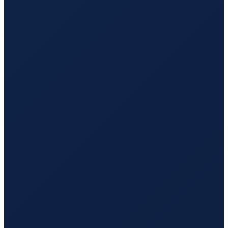
Los Angeles
→
Guangzhou