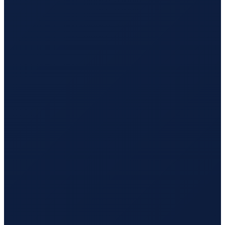
Los Angeles
→
Busan