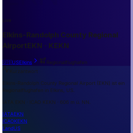
Live
Elkins-Randolph County Regional
Airport
EKN · KEKN
🇺🇸
US
Elkins
Regionalflughafen
Kurzantwort
Elkins-Randolph County Regional Airport (EKN) ist ein
Regionalflughafen in Elkins, US.
IATA EKN · ICAO KEKN · 606 m ü. NN.
IATA
EKN
ICAO
KEKN
Land
US