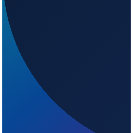
Was ist der ICAO-Code von Elkins-Randolph County
Regional Airport?
▼
Auf welcher Höhe liegt Elkins-Randolph County
Regional Airport?
▼
Wird geladen...
38.88976
,
-79.85765
606
m ü. NN
Los Angeles
→
Shanghai