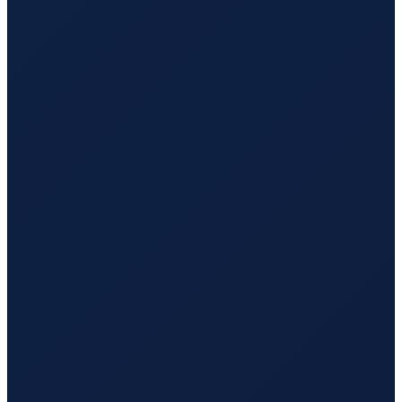
Los Angeles
→
Tokyo