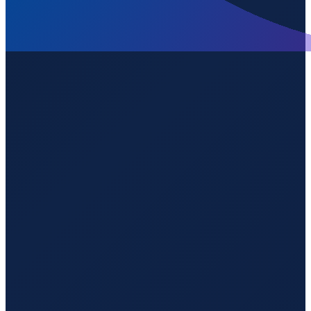
Los Angeles
→
Shenzhen