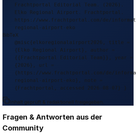
Frachtportal Editorial Team. (2026).
Elko Regional Airport. Frachtportal.
https://www.frachtportal.com/de/informat
regional-airport-eko
BibTeX
@misc{elkoregionalairport2026, title =
{Elko Regional Airport}, author =
{{Frachtportal Editorial Team}}, year =
{2026}, url =
{https://www.frachtportal.com/de/informa
regional-airport-eko}, note =
{Frachtportal, accessed 2026-08-07} }
Inhalt geprüft & redaktionell freigegeben.
Fragen & Antworten aus der
Community