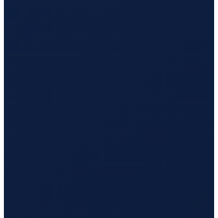
Los Angeles
→
Busan