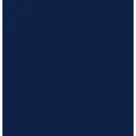
Los Angeles
→
Guangzhou