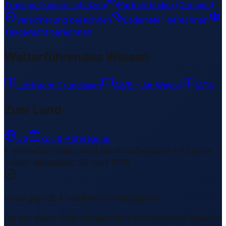
Transportkosten schätzen
Partner finden (Connect)
Versicherung berechnen
Lademeter berechnen
Taxgewicht berechnen
Weiterführendes Wissen
Luftfracht Grundlagen
AWB – Air Waybill
IATA
Zum Land
US
Zoll & Abfertigung
Weiterführende Links
1 Bereiche/Sections • 8 Links
▾
Zuletzt aktualisiert
:
25. Juni 2026
Inhalt geprüft & redaktionell freigegeben
Die auf dieser Seite dargestellten Informationen basieren