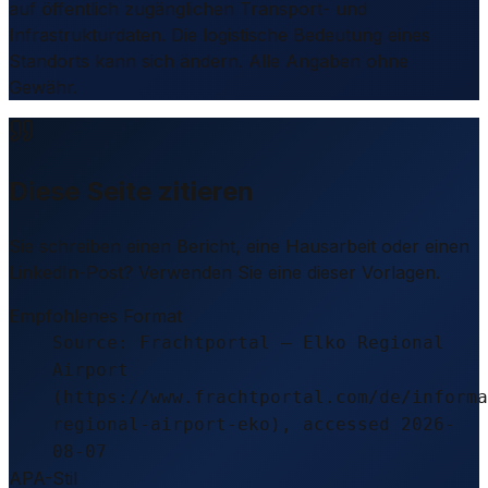
auf öffentlich zugänglichen Transport- und
Infrastrukturdaten. Die logistische Bedeutung eines
Standorts kann sich ändern. Alle Angaben ohne
Gewähr.
Diese Seite zitieren
Sie schreiben einen Bericht, eine Hausarbeit oder einen
LinkedIn-Post? Verwenden Sie eine dieser Vorlagen.
Empfohlenes Format
Source: Frachtportal – Elko Regional
Airport
(https://www.frachtportal.com/de/informa
regional-airport-eko), accessed 2026-
08-07
APA-Stil