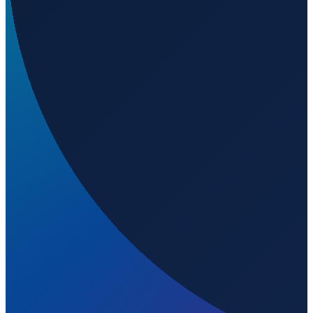
Was ist der ICAO-Code von Elko Regional Airport?
▼
Auf welcher Höhe liegt Elko Regional Airport?
▼
Wird geladen...
40.82490
,
-115.79200
1567
m ü. NN
Los Angeles
→
Shanghai