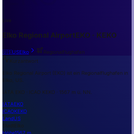
Live
Elko Regional Airport
EKO · KEKO
🇺🇸
US
Elko
Regionalflughafen
Kurzantwort
Elko Regional Airport (EKO) ist ein Regionalflughafen in
Elko, US.
IATA EKO · ICAO KEKO · 1567 m ü. NN.
IATA
EKO
ICAO
KEKO
Land
US
Stadt
Elko
Höhe
1567 m