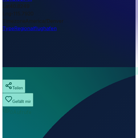
Lat
40.8249
Lng
-115.7920
Timezone
America/Denver
Type
Regionalflughafen
Teilen
Gefällt mir
0
Aufrufe