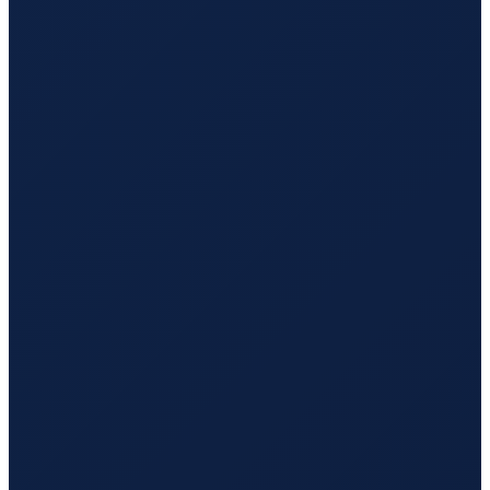
Los Angeles
→
Hong Kong