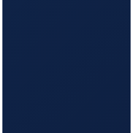
Los Angeles
→
Guangzhou