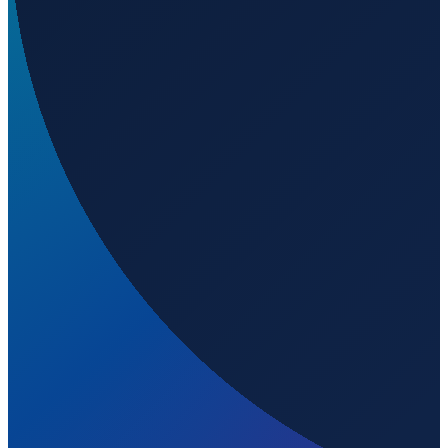
Wo liegt Elmendorf Air Force Base?
▼
Was ist der ICAO-Code von Elmendorf Air Force
Base?
▼
Auf welcher Höhe liegt Elmendorf Air Force Base?
▼
Wird geladen...
61.25171
,
-149.80710
65
m ü. NN
Los Angeles
→
Shanghai