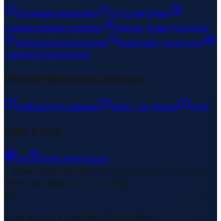
Transitzeit berechnen
HS-Code finden
Transportkosten schätzen
Partner finden (Connect)
Versicherung berechnen
Lademeter berechnen
Taxgewicht berechnen
Weiterführendes Wissen
Luftfracht Grundlagen
AWB – Air Waybill
IATA
Zum Land
US
Zoll & Abfertigung
Weiterführende Links
1 Bereiche/Sections • 8 Links
▾
Zuletzt aktualisiert
:
25. Juni 2026
Inhalt geprüft & redaktionell freigegeben