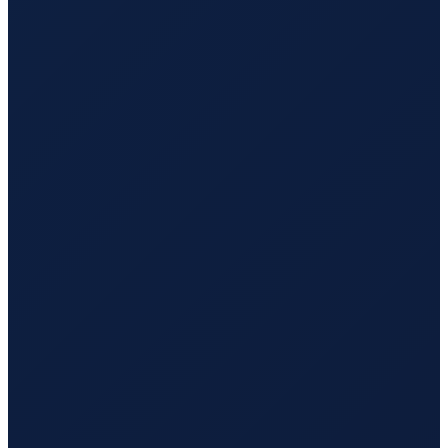
Los Angeles
→
Busan