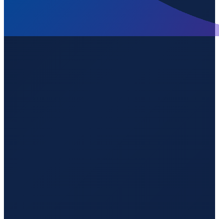
Los Angeles
→
Shenzhen