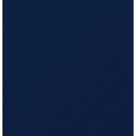
Los Angeles
→
Tokyo