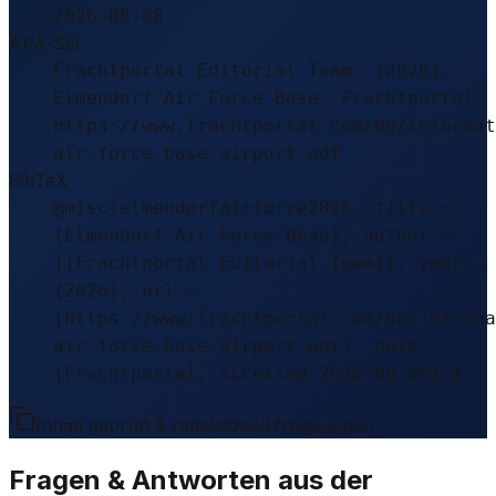
2026-08-08
APA-Stil
Frachtportal Editorial Team. (2026).
Elmendorf Air Force Base. Frachtportal.
https://www.frachtportal.com/de/informat
air-force-base-airport-edf
BibTeX
@misc{elmendorfairforce2026, title =
{Elmendorf Air Force Base}, author =
{{Frachtportal Editorial Team}}, year =
{2026}, url =
{https://www.frachtportal.com/de/informa
air-force-base-airport-edf}, note =
{Frachtportal, accessed 2026-08-08} }
Inhalt geprüft & redaktionell freigegeben.
Fragen & Antworten aus der