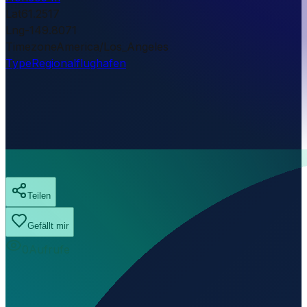
Lat
61.2517
Lng
-149.8071
Timezone
America/Los_Angeles
Type
Regionalflughafen
Teilen
Gefällt mir
0
Aufrufe