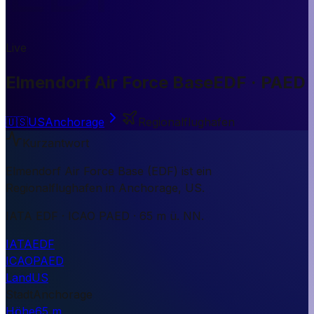
Live
Elmendorf Air Force Base
EDF · PAED
🇺🇸
US
Anchorage
Regionalflughafen
Kurzantwort
Elmendorf Air Force Base (EDF) ist ein
Regionalflughafen in Anchorage, US.
IATA EDF · ICAO PAED · 65 m ü. NN.
IATA
EDF
ICAO
PAED
Land
US
Stadt
Anchorage
Höhe
65 m