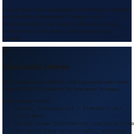
Die auf dieser Seite dargestellten Informationen basieren
auf öffentlich zugänglichen Transport- und
Infrastrukturdaten. Die logistische Bedeutung eines
Standorts kann sich ändern. Alle Angaben ohne
Gewähr.
Diese Seite zitieren
Sie schreiben einen Bericht, eine Hausarbeit oder einen
LinkedIn-Post? Verwenden Sie eine dieser Vorlagen.
Empfohlenes Format
Source: Frachtportal – Elmendorf Air
Force Base
(https://www.frachtportal.com/de/informa
air-force-base-airport-edf), accessed