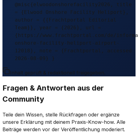
@misc{elwoodonshorefacility2026, title
= {Elwood Onshore Facility Heliport},
author = {{Frachtportal Editorial
Team}}, year = {2026}, url =
{https://www.frachtportal.com/de/informa
onshore-facility-heliport-airport-
12018}, note = {Frachtportal, accessed
2026-08-09} }
Inhalt geprüft & redaktionell freigegeben.
Fragen & Antworten aus der
Community
Teile dein Wissen, stelle Rückfragen oder ergänze
unsere Erklärung mit deinem Praxis-Know-how. Alle
Beiträge werden vor der Veröffentlichung moderiert.