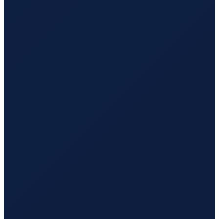
Los Angeles
→
Tokyo