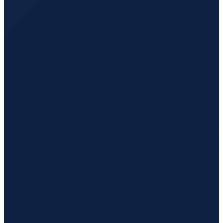
Los Angeles
→
Guangzhou