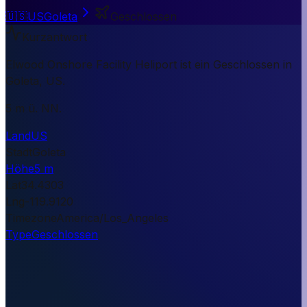
🇺🇸
US
Goleta
Geschlossen
Kurzantwort
Elwood Onshore Facility Heliport ist ein Geschlossen in
Goleta, US.
5 m ü. NN.
Land
US
Stadt
Goleta
Höhe
5 m
Lat
34.4303
Lng
-119.9120
Timezone
America/Los_Angeles
Type
Geschlossen