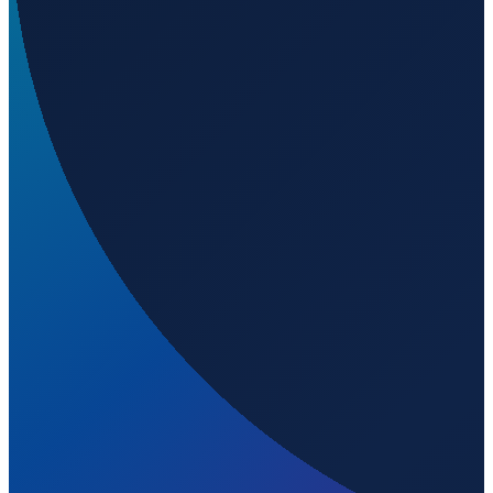
5
m ü. NN
Los Angeles
→
Shanghai