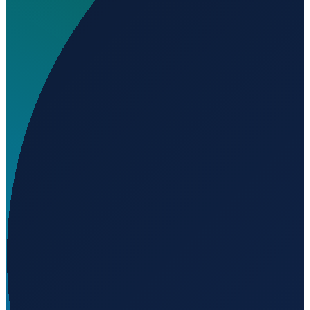
Wo liegt Elwood Onshore Facility Heliport?
▼
Auf welcher Höhe liegt Elwood Onshore Facility
Heliport?
▼
Wird geladen...
34.43030
,
-119.91200