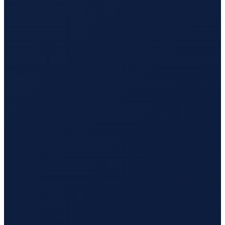
Los Angeles
→
Busan