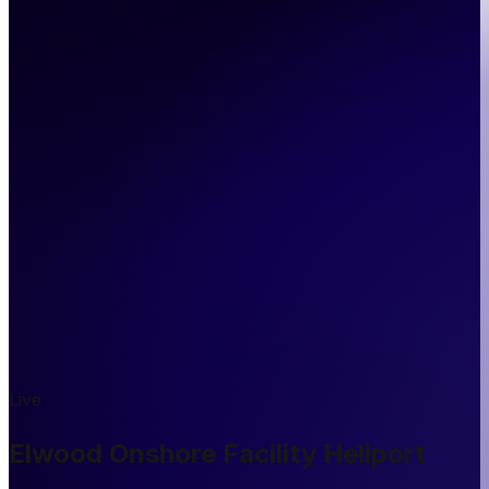
Live
Elwood Onshore Facility Heliport