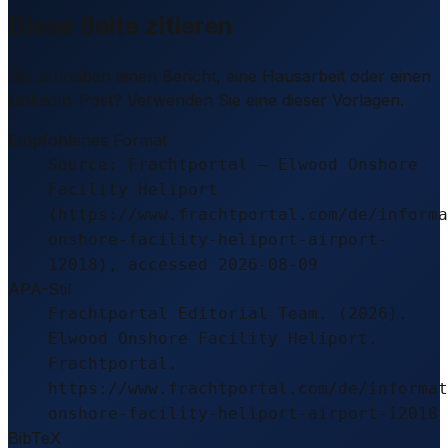
Diese Seite zitieren
Sie schreiben einen Bericht, eine Hausarbeit oder einen
LinkedIn-Post? Verwenden Sie eine dieser Vorlagen.
Empfohlenes Format
Source: Frachtportal – Elwood Onshore
Facility Heliport
(https://www.frachtportal.com/de/informa
onshore-facility-heliport-airport-
12018), accessed 2026-08-09
APA-Stil
Frachtportal Editorial Team. (2026).
Elwood Onshore Facility Heliport.
Frachtportal.
https://www.frachtportal.com/de/informat
onshore-facility-heliport-airport-12018
BibTeX