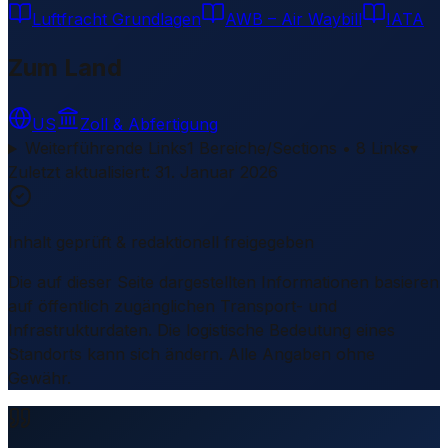
Luftfracht Grundlagen
AWB – Air Waybill
IATA
Zum Land
US
Zoll & Abfertigung
Weiterführende Links
1 Bereiche/Sections • 8 Links
▾
Zuletzt aktualisiert
:
31. Januar 2026
Inhalt geprüft & redaktionell freigegeben
Die auf dieser Seite dargestellten Informationen basieren
auf öffentlich zugänglichen Transport- und
Infrastrukturdaten. Die logistische Bedeutung eines
Standorts kann sich ändern. Alle Angaben ohne
Gewähr.