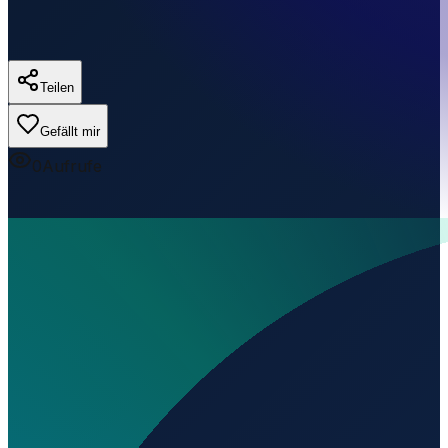
Teilen
Gefällt mir
0
Aufrufe