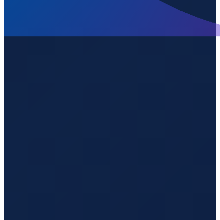
Los Angeles
→
Shenzhen