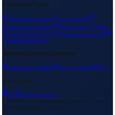
Passende Tools
Transitzeit berechnen
HS-Code finden
Transportkosten schätzen
Partner finden (Connect)
Versicherung berechnen
Lademeter berechnen
Taxgewicht berechnen
Weiterführendes Wissen
Luftfracht Grundlagen
AWB – Air Waybill
IATA
Zum Land
US
Zoll & Abfertigung
Weiterführende Links
1 Bereiche/Sections • 8 Links
▾
Zuletzt aktualisiert
:
25. Juni 2026