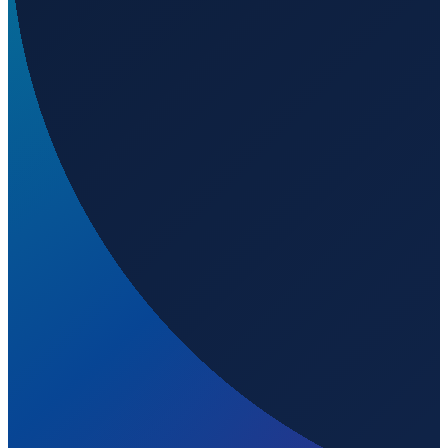
Welchen IATA-Code hat Ely Airport Yelland Field?
▼
Wo liegt Ely Airport Yelland Field?
▼
Was ist der ICAO-Code von Ely Airport Yelland Field?
▼
Auf welcher Höhe liegt Ely Airport Yelland Field?
▼
Wird geladen...
39.29970
,
-114.84200
1908
m ü. NN
Los Angeles
→
Shanghai