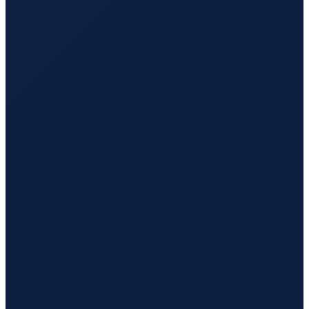
Los Angeles
→
Busan