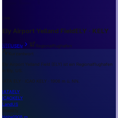
Live
Ely Airport Yelland Field
ELY · KELY
🇺🇸
US
Ely
Regionalflughafen
Kurzantwort
Ely Airport Yelland Field (ELY) ist ein Regionalflughafen
in Ely, US.
IATA ELY · ICAO KELY · 1908 m ü. NN.
IATA
ELY
ICAO
KELY
Land
US
Stadt
Ely
Höhe
1908 m