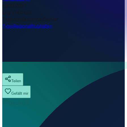
Lat
39.2997
Lng
-114.8420
Timezone
America/Denver
Type
Regionalflughafen
Teilen
Gefällt mir
0
Aufrufe