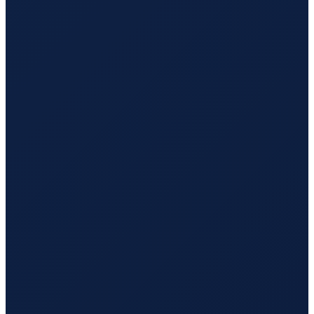
Los Angeles
→
Tokyo