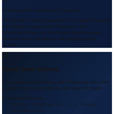
Inhalt geprüft & redaktionell freigegeben
Die auf dieser Seite dargestellten Informationen basieren
auf öffentlich zugänglichen Transport- und
Infrastrukturdaten. Die logistische Bedeutung eines
Standorts kann sich ändern. Alle Angaben ohne
Gewähr.
Diese Seite zitieren
Sie schreiben einen Bericht, eine Hausarbeit oder einen
LinkedIn-Post? Verwenden Sie eine dieser Vorlagen.
Empfohlenes Format
Source: Frachtportal – Ely Airport
Yelland Field