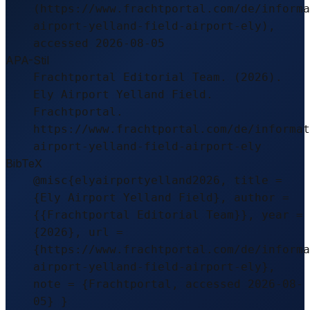
(https://www.frachtportal.com/de/informa
airport-yelland-field-airport-ely),
accessed 2026-08-05
APA-Stil
Frachtportal Editorial Team. (2026).
Ely Airport Yelland Field.
Frachtportal.
https://www.frachtportal.com/de/informat
airport-yelland-field-airport-ely
BibTeX
@misc{elyairportyelland2026, title =
{Ely Airport Yelland Field}, author =
{{Frachtportal Editorial Team}}, year =
{2026}, url =
{https://www.frachtportal.com/de/informa
airport-yelland-field-airport-ely},
note = {Frachtportal, accessed 2026-08-
05} }