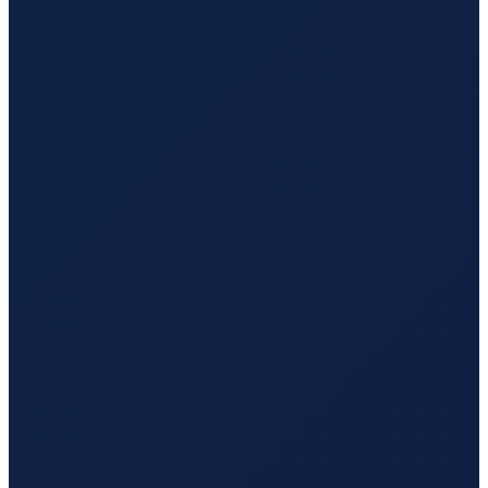
Los Angeles
→
Guangzhou