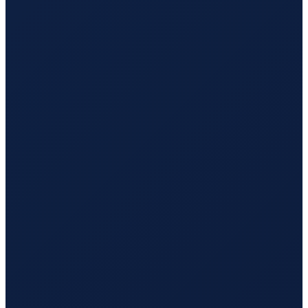
Los Angeles
→
Tokyo