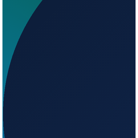
Wo liegt Engelhard Medical Center Heliport?
▼
Auf welcher Höhe liegt Engelhard Medical Center
Heliport?
▼
Wird geladen...
35.50836
,
-76.02336
3
m ü. NN