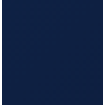
Los Angeles
→
Hong Kong