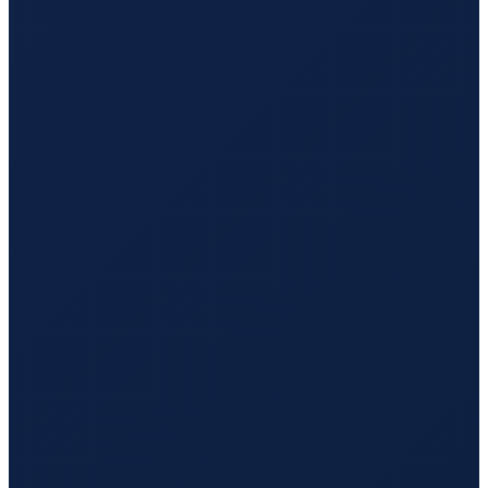
Los Angeles
→
Guangzhou