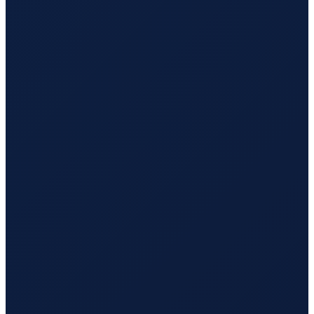
Los Angeles
→
Busan