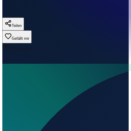
Teilen
Gefällt mir
0
Aufrufe