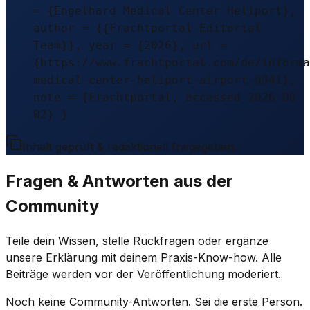
= {Engelhard Medical Center Heliport},
author = {{Frachtportal Editorial
Team}}, year = {2026}, url =
{https://www.frachtportal.com/de/informa
medical-center-heliport-airport-9941},
note = {Frachtportal, accessed 2026-08-
02} }
Inhalt geprüft & redaktionell freigegeben.
Fragen & Antworten aus der
Community
Teile dein Wissen, stelle Rückfragen oder ergänze
unsere Erklärung mit deinem Praxis-Know-how. Alle
Beiträge werden vor der Veröffentlichung moderiert.
Noch keine Community-Antworten. Sei die erste Person.