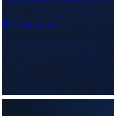
Zum Land
US
Zoll & Abfertigung
Weiterführende Links
1 Bereiche/Sections • 8 Links
▾
Zuletzt aktualisiert
:
31. Januar 2026
Inhalt geprüft & redaktionell freigegeben
Die auf dieser Seite dargestellten Informationen basieren
auf öffentlich zugänglichen Transport- und
Infrastrukturdaten. Die logistische Bedeutung eines
Standorts kann sich ändern. Alle Angaben ohne
Gewähr.