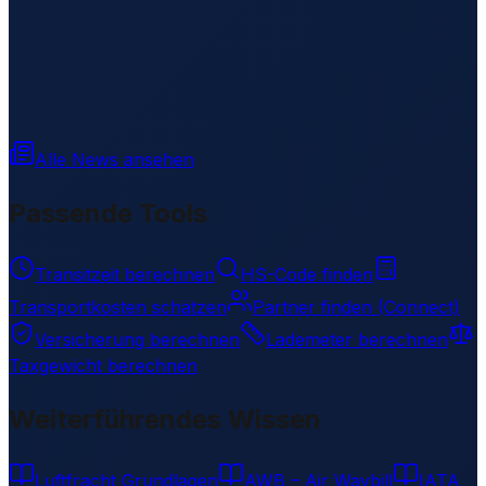
Alle News ansehen
Passende Tools
Transitzeit berechnen
HS-Code finden
Transportkosten schätzen
Partner finden (Connect)
Versicherung berechnen
Lademeter berechnen
Taxgewicht berechnen
Weiterführendes Wissen
Luftfracht Grundlagen
AWB – Air Waybill
IATA