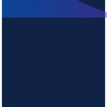
Los Angeles
→
Shenzhen