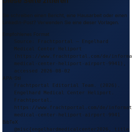
Diese Seite zitieren
Sie schreiben einen Bericht, eine Hausarbeit oder einen
LinkedIn-Post? Verwenden Sie eine dieser Vorlagen.
Empfohlenes Format
Source: Frachtportal – Engelhard
Medical Center Heliport
(https://www.frachtportal.com/de/informa
medical-center-heliport-airport-9941),
accessed 2026-08-02
APA-Stil
Frachtportal Editorial Team. (2026).
Engelhard Medical Center Heliport.
Frachtportal.
https://www.frachtportal.com/de/informat
medical-center-heliport-airport-9941
BibTeX
@misc{engelhardmedicalcenter2026, title