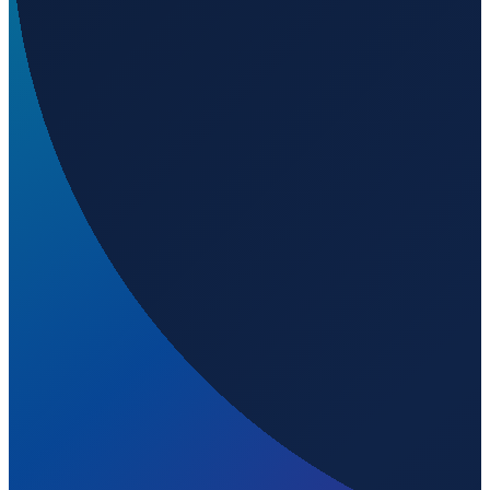
Los Angeles
→
Shanghai