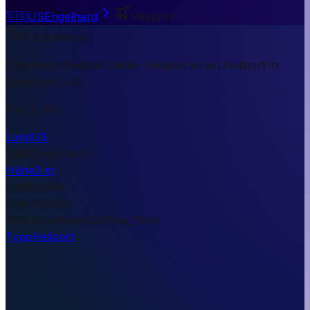
🇺🇸
US
Engelhard
Heliport
Kurzantwort
Engelhard Medical Center Heliport ist ein Heliport in
Engelhard, US.
3 m ü. NN.
Land
US
Stadt
Engelhard
Höhe
3 m
Lat
35.5084
Lng
-76.0234
Timezone
America/New_York
Type
Heliport