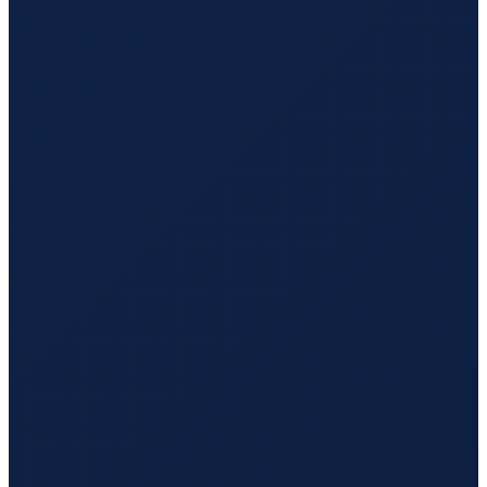
Los Angeles
→
Guangzhou