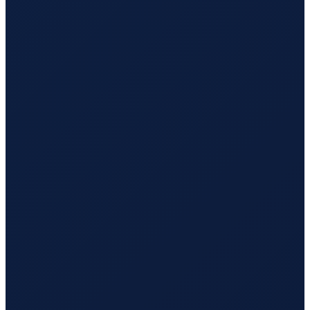
Los Angeles
→
Busan