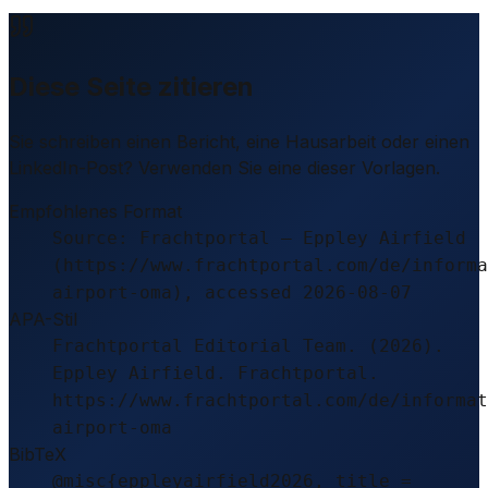
Diese Seite zitieren
Sie schreiben einen Bericht, eine Hausarbeit oder einen
LinkedIn-Post? Verwenden Sie eine dieser Vorlagen.
Empfohlenes Format
Source: Frachtportal – Eppley Airfield
(https://www.frachtportal.com/de/informa
airport-oma), accessed 2026-08-07
APA-Stil
Frachtportal Editorial Team. (2026).
Eppley Airfield. Frachtportal.
https://www.frachtportal.com/de/informat
airport-oma
BibTeX
@misc{eppleyairfield2026, title =