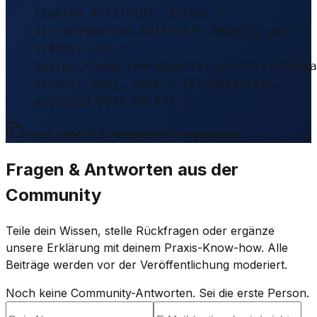
{Eppley Airfield}, author =
{{Frachtportal Editorial Team}}, year =
{2026}, url =
{https://www.frachtportal.com/de/informa
airport-oma}, note = {Frachtportal,
accessed 2026-08-07} }
Inhalt geprüft & redaktionell freigegeben.
Fragen & Antworten aus der
Community
Teile dein Wissen, stelle Rückfragen oder ergänze
unsere Erklärung mit deinem Praxis-Know-how. Alle
Beiträge werden vor der Veröffentlichung moderiert.
Noch keine Community-Antworten. Sei die erste Person.