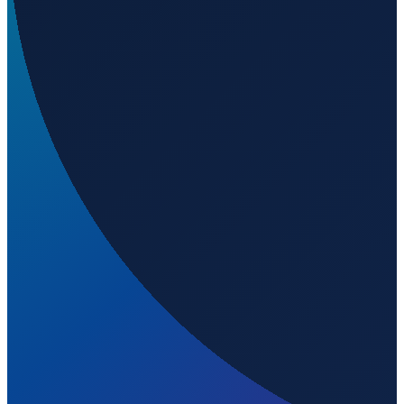
Welchen IATA-Code hat Eppley Airfield?
▼
Wo liegt Eppley Airfield?
▼
Was ist der ICAO-Code von Eppley Airfield?
▼
Auf welcher Höhe liegt Eppley Airfield?
▼