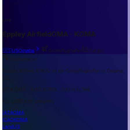
Live
Eppley Airfield
OMA · KOMA
🇺🇸
US
Omaha
Grossflughafen
Cargo
Kurzantwort
Eppley Airfield (OMA) ist ein Grossflughafen in Omaha,
US.
IATA OMA · ICAO KOMA · 300 m ü. NN.
Für Luftfracht geeignet.
IATA
OMA
ICAO
KOMA
Land
US