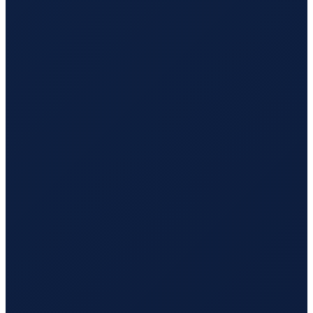
Los Angeles
→
Tokyo