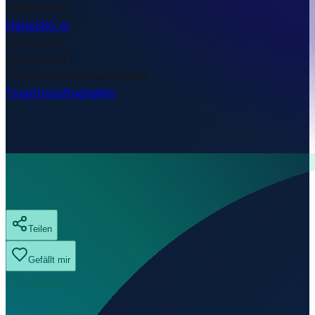
Stadt
Omaha
Höhe
300 m
Lat
41.3032
Lng
-95.8941
Timezone
America/Chicago
Type
Grossflughafen
Teilen
Gefällt mir
0
Aufrufe