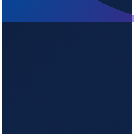
Wird geladen...
41.30320
,
-95.89410
300
m ü. NN
Los Angeles
→
Shanghai