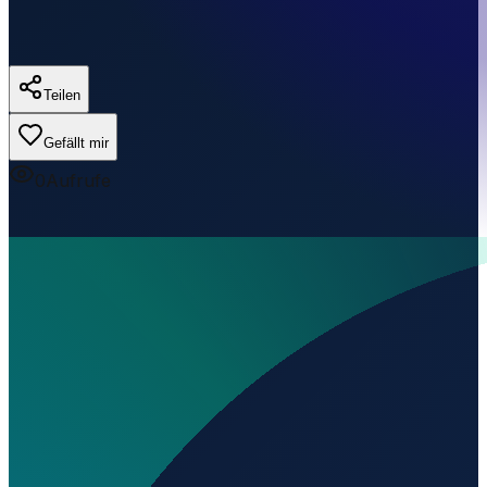
Teilen
Gefällt mir
0
Aufrufe