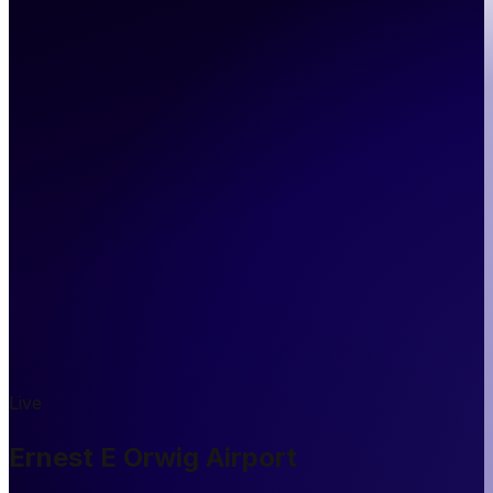
Live
Ernest E Orwig Airport