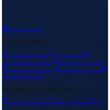
Alle News ansehen
Passende Tools
Transitzeit berechnen
HS-Code finden
Transportkosten schätzen
Partner finden (Connect)
Versicherung berechnen
Lademeter berechnen
Taxgewicht berechnen
Weiterführendes Wissen
Luftfracht Grundlagen
AWB – Air Waybill
IATA