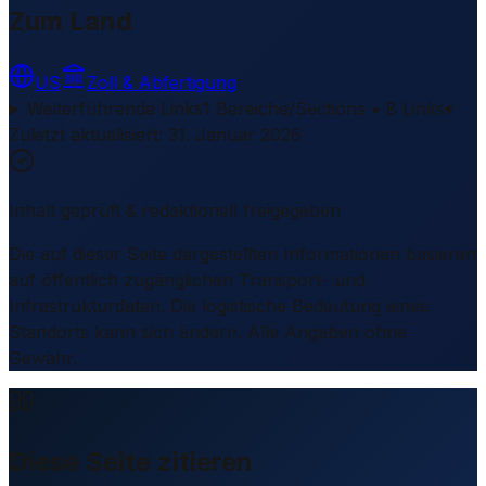
Zum Land
US
Zoll & Abfertigung
Weiterführende Links
1 Bereiche/Sections • 8 Links
▾
Zuletzt aktualisiert
:
31. Januar 2026
Inhalt geprüft & redaktionell freigegeben
Die auf dieser Seite dargestellten Informationen basieren
auf öffentlich zugänglichen Transport- und
Infrastrukturdaten. Die logistische Bedeutung eines
Standorts kann sich ändern. Alle Angaben ohne
Gewähr.
Diese Seite zitieren