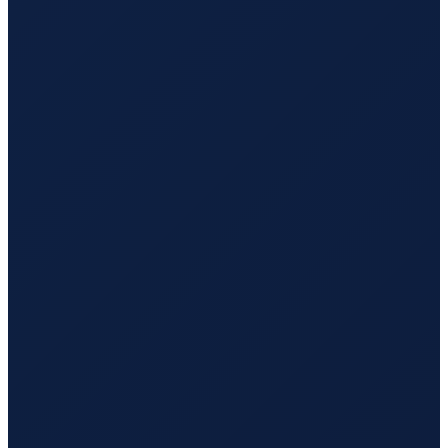
Los Angeles
→
Tokyo