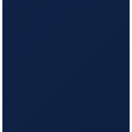
Los Angeles
→
Guangzhou