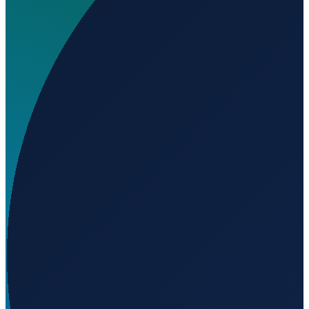
Wo liegt Ernest E Orwig Airport?
▼
Auf welcher Höhe liegt Ernest E Orwig Airport?
▼
Wird geladen...
41.09730
,
-90.45290
241
m ü. NN