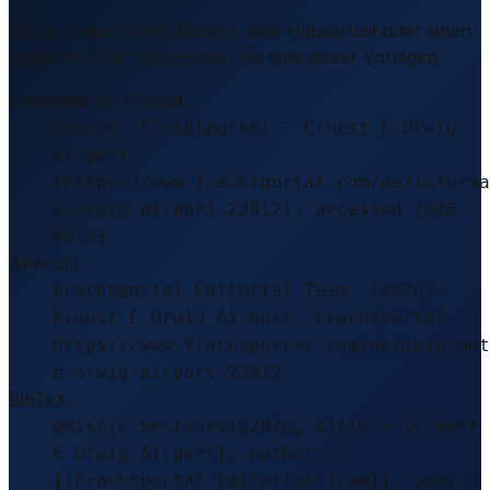
Sie schreiben einen Bericht, eine Hausarbeit oder einen
LinkedIn-Post? Verwenden Sie eine dieser Vorlagen.
Empfohlenes Format
Source: Frachtportal – Ernest E Orwig
Airport
(https://www.frachtportal.com/de/informa
e-orwig-airport-23812), accessed 2026-
08-03
APA-Stil
Frachtportal Editorial Team. (2026).
Ernest E Orwig Airport. Frachtportal.
https://www.frachtportal.com/de/informat
e-orwig-airport-23812
BibTeX
@misc{ernesteorwig2026, title = {Ernest
E Orwig Airport}, author =
{{Frachtportal Editorial Team}}, year =