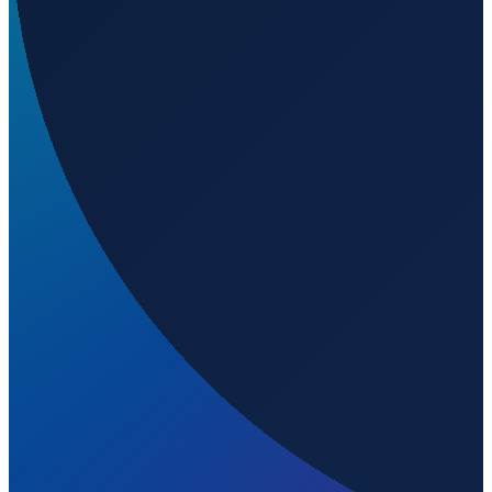
Los Angeles
→
Shanghai