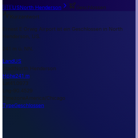
🇺🇸
US
North Henderson
Geschlossen
Kurzantwort
Ernest E Orwig Airport ist ein Geschlossen in North
Henderson, US.
241 m ü. NN.
Land
US
Stadt
North Henderson
Höhe
241 m
Lat
41.0973
Lng
-90.4529
Timezone
America/Chicago
Type
Geschlossen