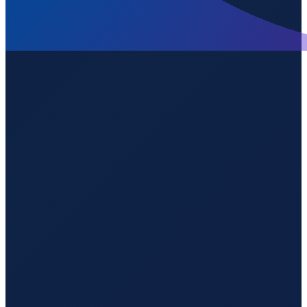
Los Angeles
→
Shenzhen