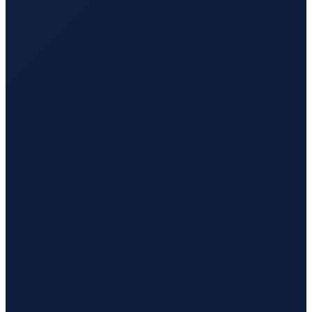
Los Angeles
→
Busan