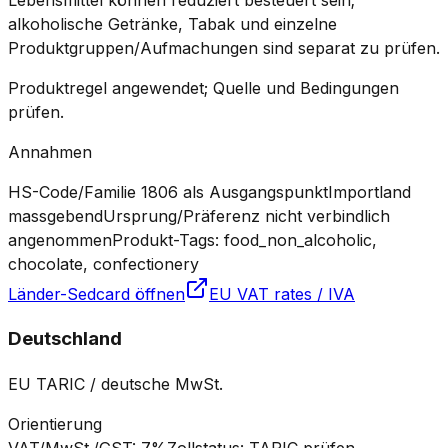
Lebensmittel können reduziert besteuert sein;
alkoholische Getränke, Tabak und einzelne
Produktgruppen/Aufmachungen sind separat zu prüfen.
Produktregel angewendet; Quelle und Bedingungen
prüfen.
Annahmen
HS-Code/Familie 1806 als Ausgangspunkt
Importland
massgebend
Ursprung/Präferenz nicht verbindlich
angenommen
Produkt-Tags: food_non_alcoholic,
chocolate, confectionery
Länder-Sedcard öffnen
EU VAT rates / IVA
Deutschland
EU TARIC / deutsche MwSt.
Orientierung
VAT/MwSt./GST
:
7%
Zollstatus
:
TARIC prüfen