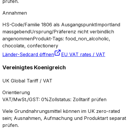
prüfen.
Annahmen
HS-Code/Familie 1806 als Ausgangspunkt
Importland
massgebend
Ursprung/Präferenz nicht verbindlich
angenommen
Produkt-Tags: food_non_alcoholic,
chocolate, confectionery
Länder-Sedcard öffnen
EU VAT rates / VAT
Vereinigtes Koenigreich
UK Global Tariff / VAT
Orientierung
VAT/MwSt./GST
:
0%
Zollstatus
:
Zolltarif prüfen
Viele Grundnahrungsmittel können im UK zero-rated
sein; Ausnahmen, Aufmachung und Produktart separat
prüfen.