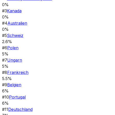
0%
#
3
Kanada
0%
#
4
Australien
0%
#
5
Schweiz
2.6%
#
6
Polen
5%
#
7
Ungarn
5%
#
8
Frankreich
5.5%
#
9
Belgien
6%
#
10
Portugal
6%
#
11
Deutschland