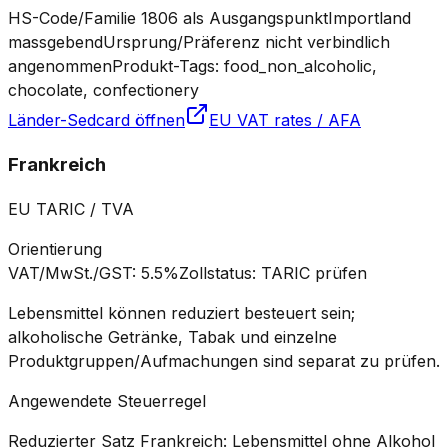
HS-Code/Familie 1806 als Ausgangspunkt
Importland
massgebend
Ursprung/Präferenz nicht verbindlich
angenommen
Produkt-Tags: food_non_alcoholic,
chocolate, confectionery
Länder-Sedcard öffnen
EU VAT rates / AFA
Frankreich
EU TARIC / TVA
Orientierung
VAT/MwSt./GST
:
5.5%
Zollstatus
:
TARIC prüfen
Lebensmittel können reduziert besteuert sein;
alkoholische Getränke, Tabak und einzelne
Produktgruppen/Aufmachungen sind separat zu prüfen.
Angewendete Steuerregel
Reduzierter Satz Frankreich: Lebensmittel ohne Alkohol