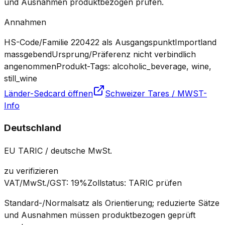
und Ausnahmen produktbezogen prüfen.
Annahmen
HS-Code/Familie 220422 als Ausgangspunkt
Importland
massgebend
Ursprung/Präferenz nicht verbindlich
angenommen
Produkt-Tags: alcoholic_beverage, wine,
still_wine
Länder-Sedcard öffnen
Schweizer Tares / MWST-
Info
Deutschland
EU TARIC / deutsche MwSt.
zu verifizieren
VAT/MwSt./GST
:
19%
Zollstatus
:
TARIC prüfen
Standard-/Normalsatz als Orientierung; reduzierte Sätze
und Ausnahmen müssen produktbezogen geprüft