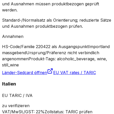
und Ausnahmen müssen produktbezogen geprüft
werden.
Standard-/Normalsatz als Orientierung; reduzierte Sätze
und Ausnahmen produktbezogen prüfen.
Annahmen
HS-Code/Familie 220422 als Ausgangspunkt
Importland
massgebend
Ursprung/Präferenz nicht verbindlich
angenommen
Produkt-Tags: alcoholic_beverage, wine,
still_wine
Länder-Sedcard öffnen
EU VAT rates / TARIC
Italien
EU TARIC / IVA
zu verifizieren
VAT/MwSt./GST
:
22%
Zollstatus
:
TARIC prüfen