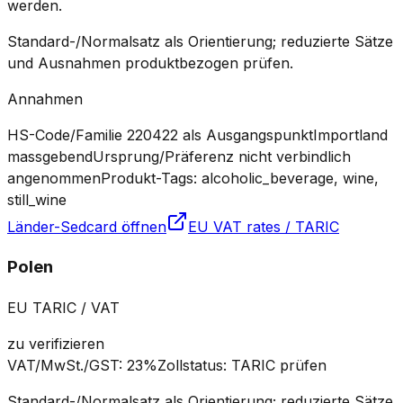
werden.
Standard-/Normalsatz als Orientierung; reduzierte Sätze
und Ausnahmen produktbezogen prüfen.
Annahmen
HS-Code/Familie 220422 als Ausgangspunkt
Importland
massgebend
Ursprung/Präferenz nicht verbindlich
angenommen
Produkt-Tags: alcoholic_beverage, wine,
still_wine
Länder-Sedcard öffnen
EU VAT rates / TARIC
Polen
EU TARIC / VAT
zu verifizieren
VAT/MwSt./GST
:
23%
Zollstatus
:
TARIC prüfen
Standard-/Normalsatz als Orientierung; reduzierte Sätze