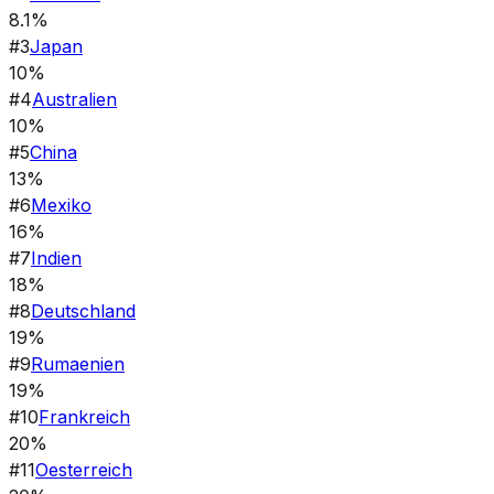
8.1%
#
3
Japan
10%
#
4
Australien
10%
#
5
China
13%
#
6
Mexiko
16%
#
7
Indien
18%
#
8
Deutschland
19%
#
9
Rumaenien
19%
#
10
Frankreich
20%
#
11
Oesterreich