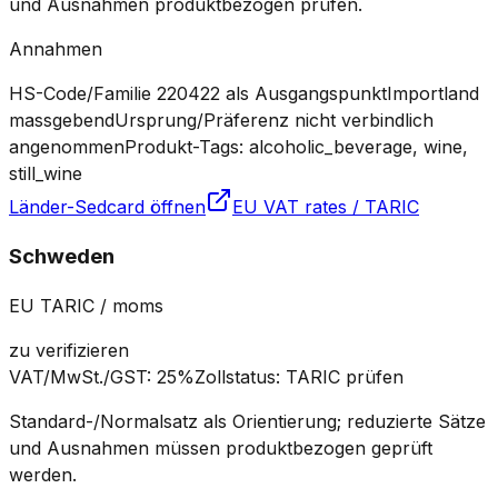
und Ausnahmen produktbezogen prüfen.
Annahmen
HS-Code/Familie 220422 als Ausgangspunkt
Importland
massgebend
Ursprung/Präferenz nicht verbindlich
angenommen
Produkt-Tags: alcoholic_beverage, wine,
still_wine
Länder-Sedcard öffnen
EU VAT rates / TARIC
Schweden
EU TARIC / moms
zu verifizieren
VAT/MwSt./GST
:
25%
Zollstatus
:
TARIC prüfen
Standard-/Normalsatz als Orientierung; reduzierte Sätze
und Ausnahmen müssen produktbezogen geprüft
werden.