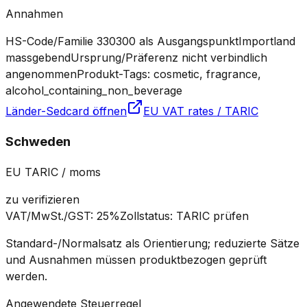
Annahmen
HS-Code/Familie 330300 als Ausgangspunkt
Importland
massgebend
Ursprung/Präferenz nicht verbindlich
angenommen
Produkt-Tags: cosmetic, fragrance,
alcohol_containing_non_beverage
Länder-Sedcard öffnen
EU VAT rates / TARIC
Schweden
EU TARIC / moms
zu verifizieren
VAT/MwSt./GST
:
25%
Zollstatus
:
TARIC prüfen
Standard-/Normalsatz als Orientierung; reduzierte Sätze
und Ausnahmen müssen produktbezogen geprüft
werden.
Angewendete Steuerregel