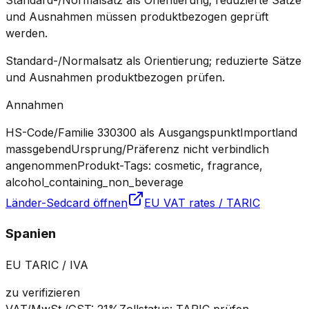
Standard-/Normalsatz als Orientierung; reduzierte Sätze
und Ausnahmen müssen produktbezogen geprüft
werden.
Standard-/Normalsatz als Orientierung; reduzierte Sätze
und Ausnahmen produktbezogen prüfen.
Annahmen
HS-Code/Familie 330300 als Ausgangspunkt
Importland
massgebend
Ursprung/Präferenz nicht verbindlich
angenommen
Produkt-Tags: cosmetic, fragrance,
alcohol_containing_non_beverage
Länder-Sedcard öffnen
EU VAT rates / TARIC
Spanien
EU TARIC / IVA
zu verifizieren
VAT/MwSt./GST
:
21%
Zollstatus
:
TARIC prüfen