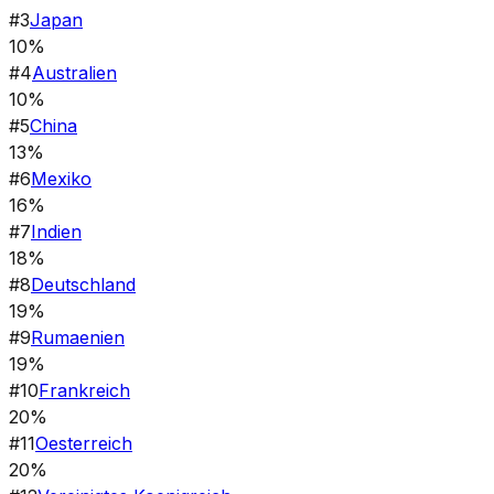
#
3
Japan
10%
#
4
Australien
10%
#
5
China
13%
#
6
Mexiko
16%
#
7
Indien
18%
#
8
Deutschland
19%
#
9
Rumaenien
19%
#
10
Frankreich
20%
#
11
Oesterreich
20%