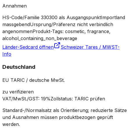
Annahmen
HS-Code/Familie 330300 als Ausgangspunkt
Importland
massgebend
Ursprung/Präferenz nicht verbindlich
angenommen
Produkt-Tags: cosmetic, fragrance,
alcohol_containing_non_beverage
Länder-Sedcard öffnen
Schweizer Tares / MWST-
Info
Deutschland
EU TARIC / deutsche MwSt.
zu verifizieren
VAT/MwSt./GST
:
19%
Zollstatus
:
TARIC prüfen
Standard-/Normalsatz als Orientierung; reduzierte Sätze
und Ausnahmen müssen produktbezogen geprüft
werden.